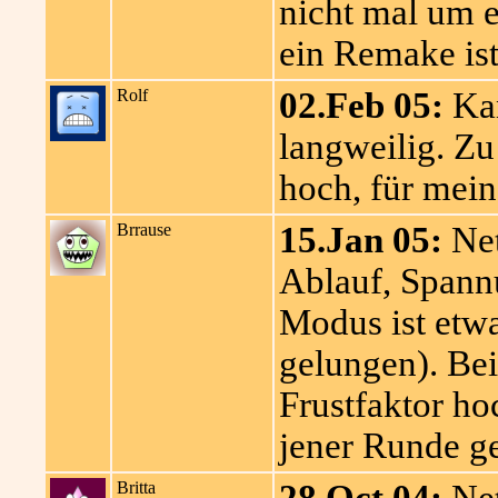
nicht mal um e
ein Remake ist
Rolf
02.Feb 05:
Kan
langweilig. Zu
hoch, für mei
Brrause
15.Jan 05:
Net
Ablauf, Spannu
Modus ist etw
gelungen). Bei
Frustfaktor ho
jener Runde g
Britta