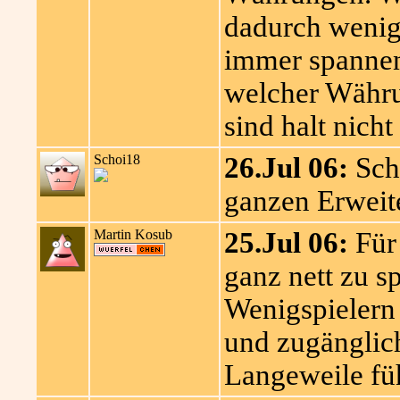
dadurch wenig p
immer spannen
welcher Währun
sind halt nicht
Schoi18
26.Jul 06:
Schö
ganzen Erweit
Martin Kosub
25.Jul 06:
Für
ganz nett zu s
Wenigspielern i
und zugänglich
Langeweile fü