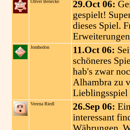
Oliver Benecke
29.Oct 06:
Ger
gespielt! Sup
dieses Spiel. F
Erweiterungen 
Jonthedon
11.Oct 06:
Seit
schöneres Spie
hab's zwar noc
Alhambra zu v
Lieblingsspiel i
Verena Riedl
26.Sep 06:
Ein
interessant fin
Währungen. Wir