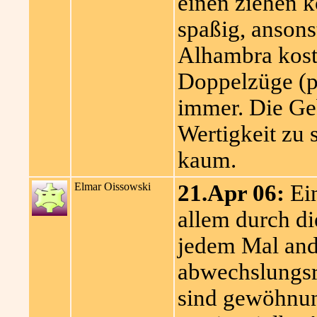
einen ziehen kö
spaßig, ansons
Alhambra koste
Doppelzüge (p
immer. Die Ge
Wertigkeit zu s
kaum.
Elmar Oissowski
21.Apr 06:
Ein
allem durch di
jedem Mal and
abwechslungsr
sind gewöhnun