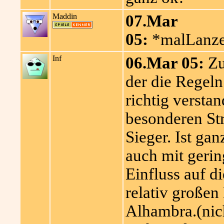
Maddin
07.Mar
05:
*malLanzef
Inf
06.Mar 05:
Zu 
der die Regeln
richtig versta
besonderen Str
Sieger. Ist ga
auch mit geri
Einfluss auf d
relativ großen 
Alhambra.(nich