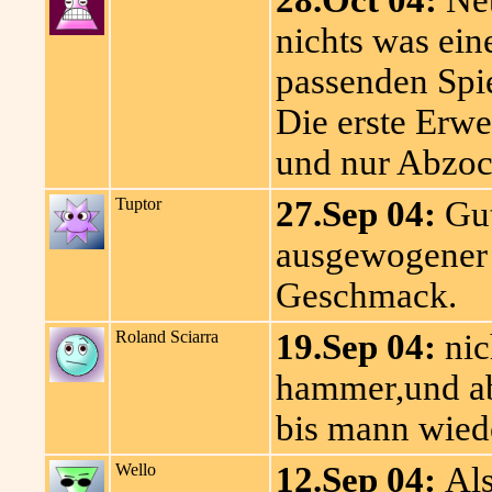
28.Oct 04:
Net
nichts was ein
passenden Spi
Die erste Erwe
und nur Abzoc
Tuptor
27.Sep 04:
Gut
ausgewogener 
Geschmack.
Roland Sciarra
19.Sep 04:
nic
hammer,und ab
bis mann wiede
Wello
12.Sep 04:
Als