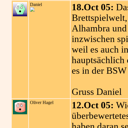
Daniel
18.Oct 05:
Das
Brettspielwelt,
Alhambra und 
inzwischen spi
weil es auch i
hauptsächlich d
es in der BSW 
Gruss Daniel
Oliver Hagel
12.Oct 05:
Wie
überbewertetes
haben daran se