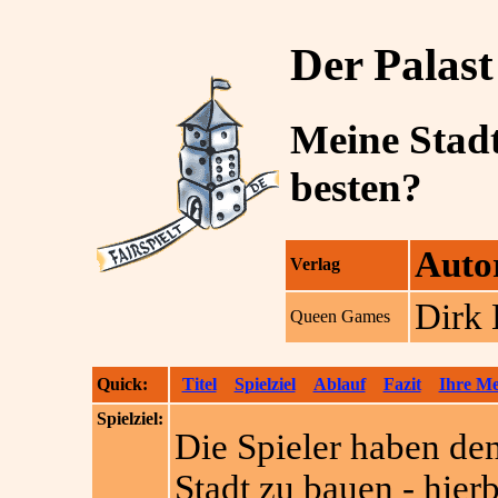
Der Palas
Meine Stadt
besten?
Auto
Verlag
Dirk
Queen Games
Quick:
Titel
Spielziel
Ablauf
Fazit
Ihre M
Spielziel:
Die Spieler haben de
Stadt zu bauen - hierb