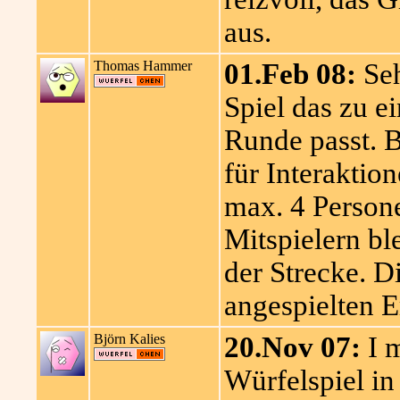
aus.
Thomas Hammer
01.Feb 08:
Seh
Spiel das zu e
Runde passt. B
für Interaktio
max. 4 Persone
Mitspielern ble
der Strecke. D
angespielten E
Björn Kalies
20.Nov 07:
I m
Würfelspiel i