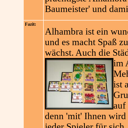
Baumeister' und dami
Fazit:
Alhambra ist ein wun
und es macht Spaß zu
wächst. Auch die Städ
im 
Meh
ist 
Gru
auf
denn 'mit' Ihnen wird 
jeder Spieler für sich