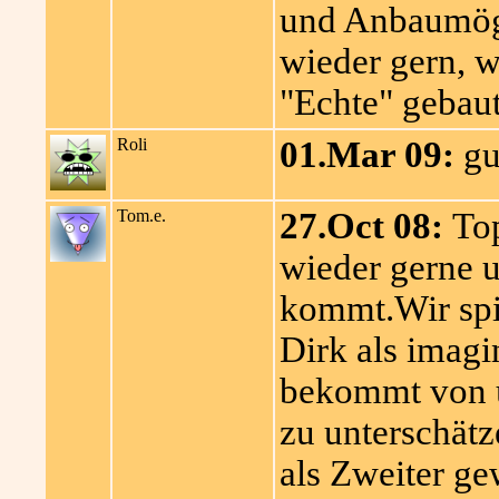
und Anbaumögl
wieder gern, w
"Echte" gebaut
Roli
01.Mar 09:
gut
Tom.e.
27.Oct 08:
Top
wieder gerne u
kommt.Wir spi
Dirk als imagi
bekommt von un
zu unterschätz
als Zweiter ge