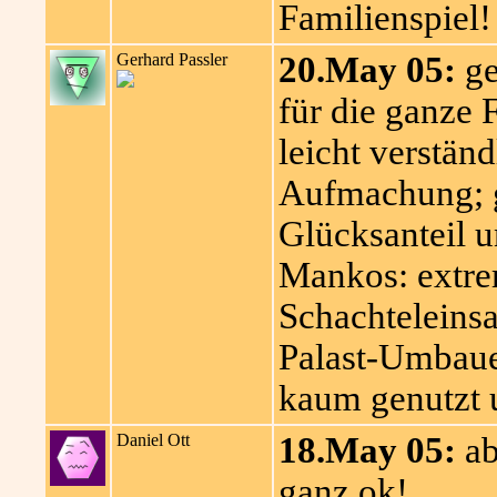
Familienspiel!
Gerhard Passler
20.May 05:
ge
für die ganze F
leicht verstän
Aufmachung; g
Glücksanteil u
Mankos: extre
Schachteleinsa
Palast-Umbaue
kaum genutzt u
Daniel Ott
18.May 05:
ab
ganz ok!