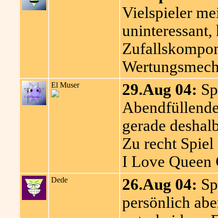
Vielspieler m
uninteressant, 
Zufallskompon
Wertungsmecha
El Muser
29.Aug 04:
Spi
Abendfüllendes
gerade deshalb
Zu recht Spiel 
I Love Queen
Dede
26.Aug 04:
Spi
persönlich abe