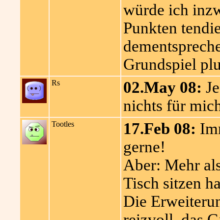
würde ich inzw
Punkten tendie
dementspreche
Grundspiel pl
Rs
02.May 08:
Jed
nichts für mic
Tootles
17.Feb 08:
Imm
gerne!
Aber: Mehr als
Tisch sitzen h
Die Erweiterun
reizvoll, das 