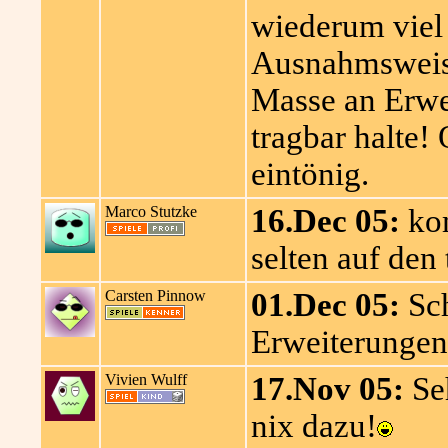
wiederum viel z
Ausnahmsweise
Masse an Erwei
tragbar halte!
eintönig.
Marco Stutzke
16.Dec 05:
kom
selten auf den 
Carsten Pinnow
01.Dec 05:
Sch
Erweiterungen
Vivien Wulff
17.Nov 05:
Seh
nix dazu!