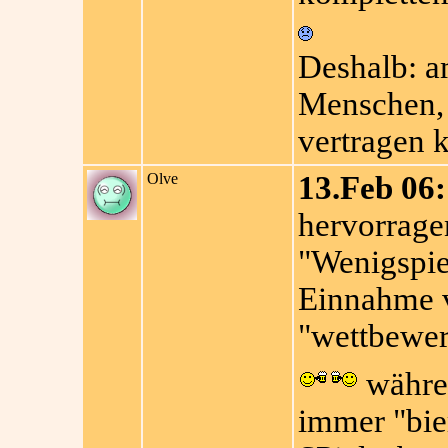
Deshalb: am
Menschen, 
vertragen k
Olve
13.Feb 06:
hervorrage
"Wenigspie
Einnahme 
"wettbewer
währen
immer "bier