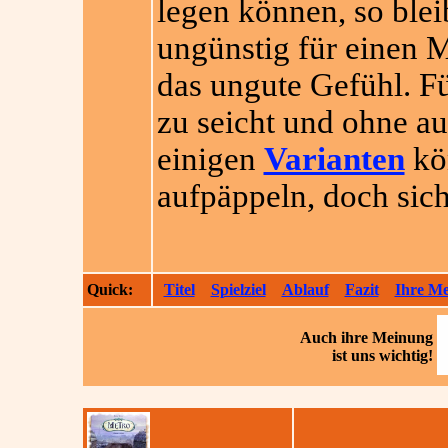
legen können, so blei
ungünstig für einen M
das ungute Gefühl. Für
zu seicht und ohne a
einigen
Varianten
kön
aufpäppeln, doch siche
Quick:
Titel
Spielziel
Ablauf
Fazit
Ihre M
Auch ihre
Meinung
ist uns wichtig!