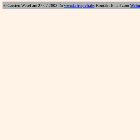
© Carsten Wesel am
27.07.2003
für
www.fairspielt.de
. Kontakt-Email zum
Webm