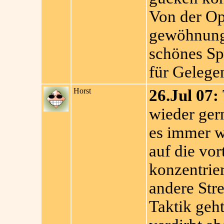
Von der Op
gewöhnungs
schönes Spi
für Gelegen
Horst
26.Jul 07:
wieder gern
es immer wi
auf die vor
konzentrier
andere Str
Taktik geh