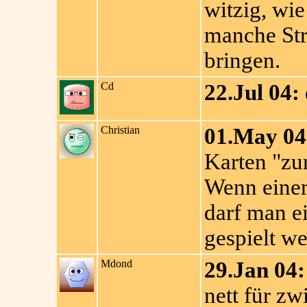
witzig, wie
manche Str
bringen.
Cd
22.Jul 04:
Christian
01.May 04
Karten "zu
Wenn einem 
darf man ei
gespielt w
Mdond
29.Jan 04:
nett für z