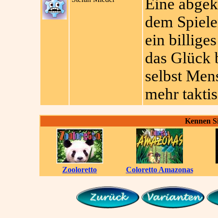
Eine abgeku
dem Spiele
ein billige
das Glück 
selbst Mens
mehr takti
Kennen Si
Zooloretto
Coloretto Amazonas