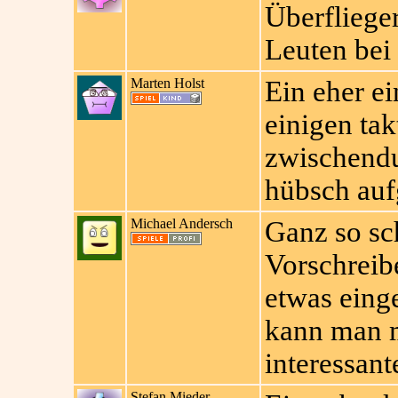
Überflieger
Leuten bei 
Marten Holst
Ein eher ei
einigen tak
zwischendu
hübsch auf
Michael Andersch
Ganz so s
Vorschreibe
etwas einge
kann man m
interessant
Stefan Mieder