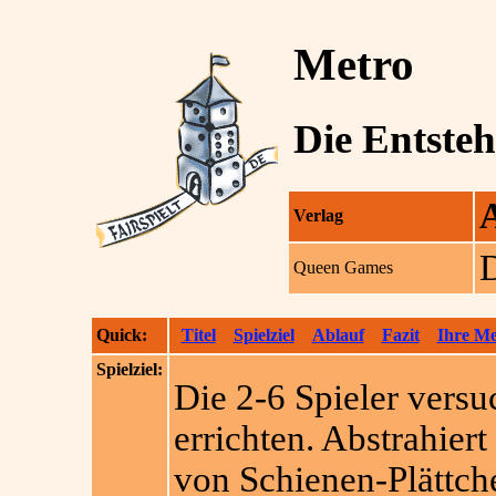
Metro
Die Entsteh
Verlag
Queen Games
Quick:
Titel
Spielziel
Ablauf
Fazit
Ihre M
Spielziel:
Die 2-6 Spieler vers
errichten. Abstrahier
von Schienen-Plättch