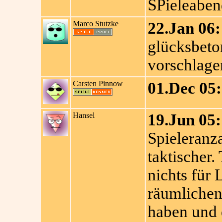
SPieleaben
Marco Stutzke
22.Jan 06:
glücksbeton
vorschlage
Carsten Pinnow
01.Dec 05:
Hansel
19.Jun 05:
Spieleranza
taktischer.
nichts für
räumlichen
haben und 