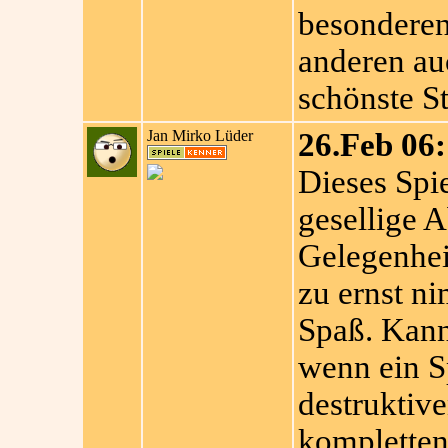
besonderen
anderen au
schönste S
Jan Mirko Lüder
26.Feb 06:
Dieses Spiel
gesellige 
Gelegenhei
zu ernst n
Spaß. Kann 
wenn ein S
destruktiv
kompletten