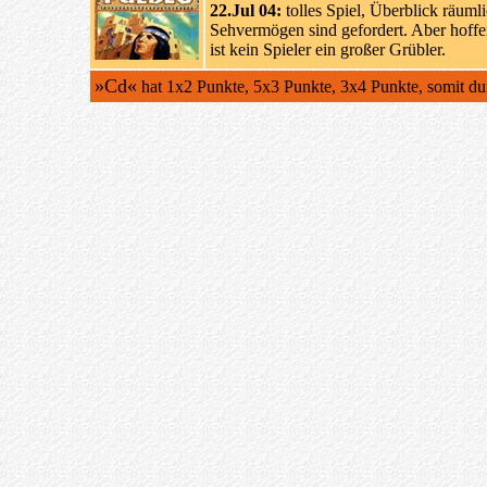
22.Jul 04:
tolles Spiel, Überblick räuml
Sehvermögen sind gefordert. Aber hoffe
ist kein Spieler ein großer Grübler.
»Cd«
hat 1x2 Punkte, 5x3 Punkte, 3x4 Punkte, somit du