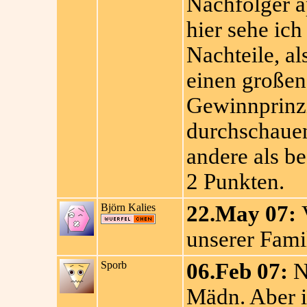
Nachfolger a
hier sehe ich
Nachteile, al
einen großen
Gewinnprinzi
durchschauen 
andere als be
2 Punkten.
Björn Kalies
22.May 07:
V
unserer Famil
Sporb
06.Feb 07:
Na
Mädn. Aber i