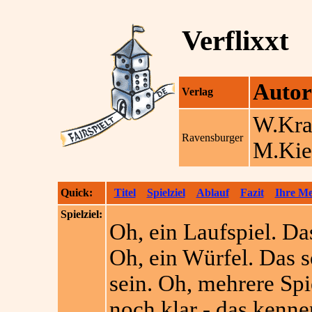
Verflixxt
Autor
Verlag
W.Kr
Ravensburger
M.Kie
Quick:
Titel
Spielziel
Ablauf
Fazit
Ihre M
Spielziel:
Oh, ein Laufspiel. Das
Oh, ein Würfel. Das s
sein. Oh, mehrere Spi
noch klar - das kenne