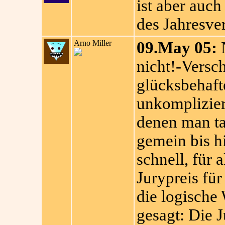
ist aber auch
des Jahresver
Arno Miller
09.May 05:
N
nicht!-Versch
glücksbehaft
unkomplizier
denen man ta
gemein bis hi
schnell, für 
Jurypreis für
die logische
gesagt: Die J