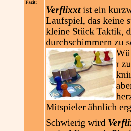
Fazit:
Verflixxt
ist ein kurz
Laufspiel, das keine 
kleine Stück Taktik, 
durchschimmern zu se
Wür
r z
kni
abe
her
Mitspieler ähnlich erg
Schwierig wird
Verfli