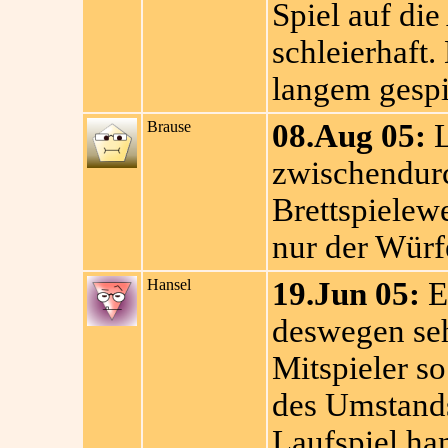
Spiel auf di
schleierhaft.
langem gespi
Brause
08.Aug 05:
L
zwischendurch
Brettspielew
nur der Würf
Hansel
19.Jun 05:
Ei
deswegen seh
Mitspieler so
des Umstands
Laufspiel han