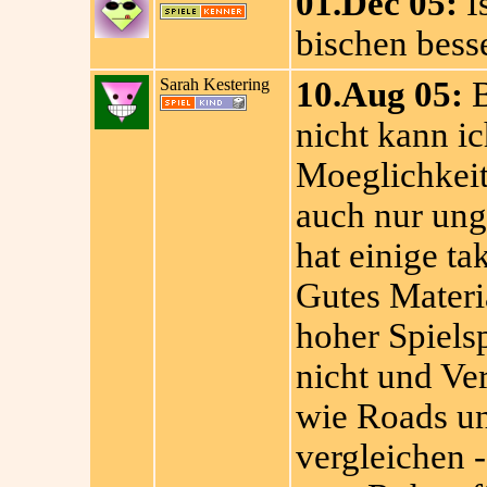
01.Dec 05:
Is
bischen bess
Sarah Kestering
10.Aug 05:
B
nicht kann i
Moeglichkeit
auch nur unge
hat einige ta
Gutes Materi
hoher Spiels
nicht und Ver
wie Roads un
vergleichen -