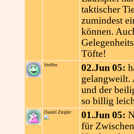
taktischer T
zumindest ei
können. Auch
Gelegenheitss
Töfte!
Steffen
02.Jun 05:
h
gelangweilt.
und der beil
so billig lei
Daniel Ziegler
01.Jun 05:
Na
für Zwischen