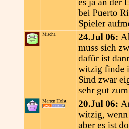
es ja an der 
bei Puerto Ri
Spieler aufm
Mischa
24.Jul 06:
Al
muss sich zwa
dafür ist da
witzig finde 
Sind zwar ei
sehr gut zum 
Marten Holst
20.Jul 06:
Am
witzig, wenn
aber es ist d