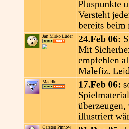
Pluspunkte u
Versteht jede
bereits beim
Jan Mirko Lüder
24.Feb 06:
Se
Mit Sicherhe
empfehlen al
Malefiz. Leid
Maddin
17.Feb 06:
so
Spielmateria
überzeugen, 
illustriert wä
Carsten Pinnow