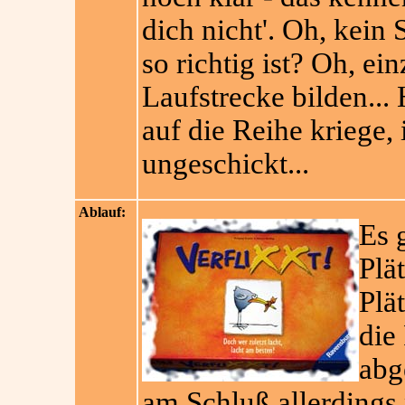
dich nicht'. Oh, kei
so richtig ist? Oh, ei
Laufstrecke bilden..
auf die Reihe kriege,
ungeschickt...
Ablauf:
Es 
Plä
Plä
die
abg
am Schluß allerdings 