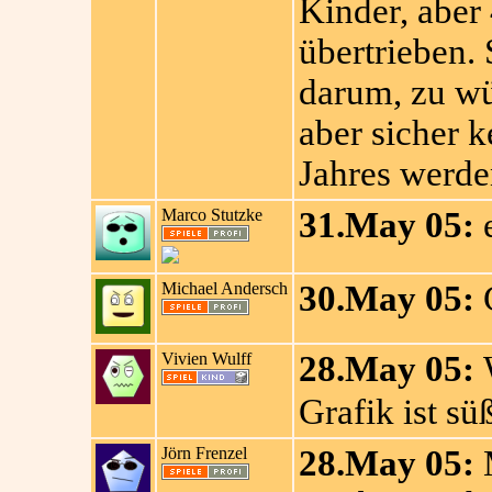
Kinder, aber 
übertrieben. 
darum, zu wü
aber sicher k
Jahres werden
Marco Stutzke
31.May 05:
e
Michael Andersch
30.May 05:
G
Vivien Wulff
28.May 05:
W
Grafik ist s
Jörn Frenzel
28.May 05:
M