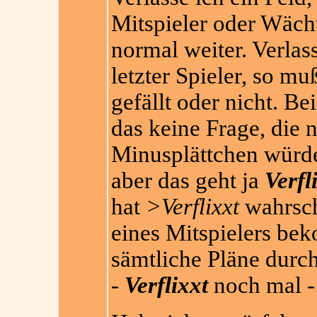
Mitspieler oder Wächte
normal weiter. Verlass
letzter Spieler, so m
gefällt oder nicht. Be
das keine Frage, die 
Minusplättchen würde
aber das geht ja
Verfl
hat
>Verflixxt
wahrsch
eines Mitspielers b
sämtliche Pläne durc
-
Verflixxt
noch mal -