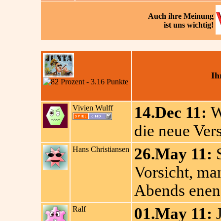
Auch ihre
Meinung
ist uns wichtig!
Ih
Vivien Wulff
14.Dec 11:
Wa
die neue Ver
Hans Christiansen
26.May 11:
S
Vorsicht, ma
Abends enen
Ralf
01.May 11:
J