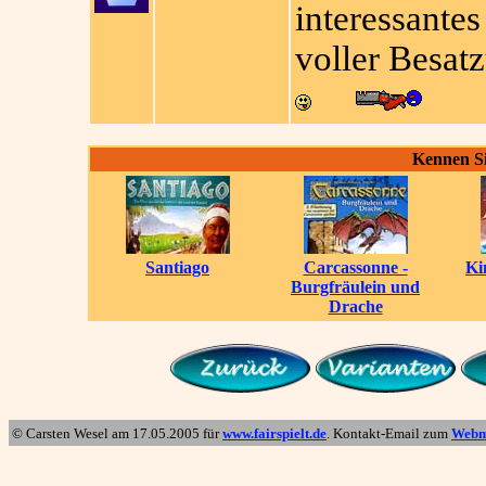
interessantes
voller Besat
Kennen Si
Santiago
Carcassonne -
Ki
Burgfräulein und
Drache
© Carsten Wesel am
17.05.2005
für
www.fairspielt.de
. Kontakt-Email zum
Webm