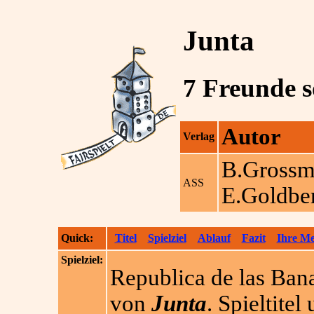
Junta
7 Freunde so
Autor
Verlag
B.Grossm
ASS
E.Goldbe
Quick:
Titel
Spielziel
Ablauf
Fazit
Ihre M
Spielziel:
Republica de las Bana
von
Junta
. Spieltite