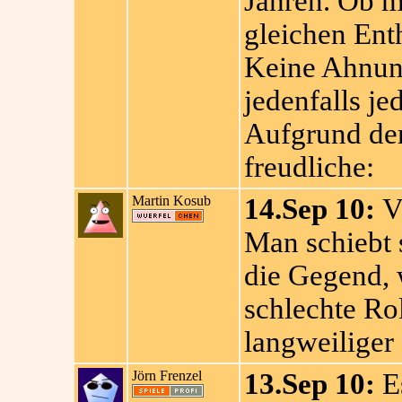
Jahren. Ob m
gleichen Ent
Keine Ahnung
jedenfalls j
Aufgrund der
freudliche:
Martin Kosub
14.Sep 10:
Vö
Man schiebt 
die Gegend,
schlechte Rol
langweiliger 
Jörn Frenzel
13.Sep 10:
Es