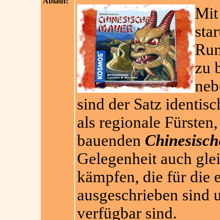
Ablauf:
Mit
star
Run
zu 
neb
sind der Satz identisc
als regionale Fürsten,
bauenden
Chinesisc
Gelegenheit auch gle
kämpfen, die für die 
ausgeschrieben sind u
verfügbar sind.