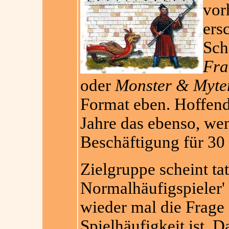
vor
ers
Sch
Fra
oder
Monster & Myte
Format eben. Hoffendl
Jahre das ebenso, wen
Beschäftigung für 30
Zielgruppe scheint ta
Normalhäufigspieler' 
wieder mal die Frage 
Spielhäufigkeit ist. Da