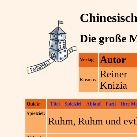
Chinesisc
Die große 
Autor
Verlag
Reiner
Kosmos
Knizia
Quick:
Titel
Spielziel
Ablauf
Fazit
Ihre M
Spielziel:
Ruhm, Ruhm und evtl