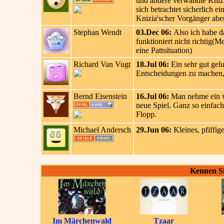
und andere verwandte Knizia
sich betrachtet sicherlich 
Knizia'scher Vorgänger abe
Stephan Wendt
03.Dec 06:
Also ich habe da
funktioniert nicht richtig(Me
eine Pattsituation)
Richard Van Vugt
18.Jul 06:
Ein sehr gut gelu
Entscheidungen zu machen, d
Bernd Eisenstein
16.Jul 06:
Man nehme ein we
neue Spiel. Ganz so einfach 
Flopp.
Michael Andersch
29.Jun 06:
Kleines, pfiffig
Kennen Si
Im Märchenwald
Tzaar