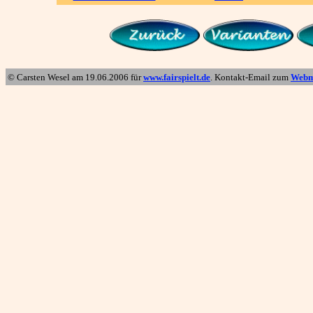
© Carsten Wesel am
19.06.2006
für
www.fairspielt.de
. Kontakt-Email zum
Webm