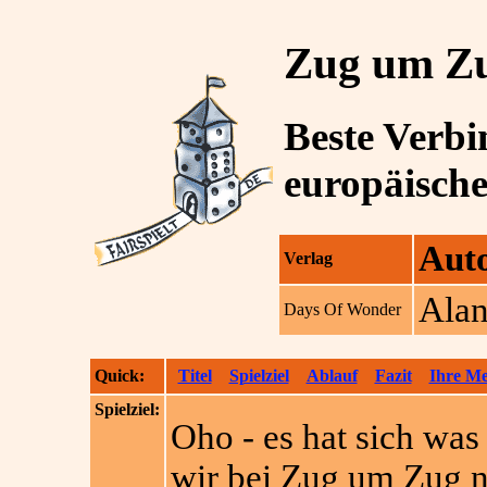
Zug um Z
Beste Verb
europäisch
Aut
Verlag
Ala
Days Of Wonder
Quick:
Titel
Spielziel
Ablauf
Fazit
Ihre M
Spielziel:
Oho - es hat sich was
wir bei Zug um Zug n