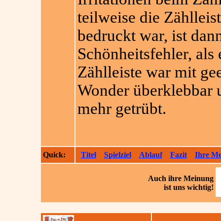
teilweise die Zählleis
bedruckt war, ist dan
Schönheitsfehler, als
Zählleiste war mit g
Wonder überklebbar 
mehr getrübt.
Quick:
Titel
Spielziel
Ablauf
Fazit
Ihre M
Auch ihre
Meinung
ist uns wichtig!