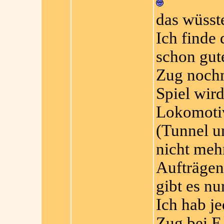
das wüsste
Ich finde 
schon gut
Zug nochm
Spiel wird
Lokomotiv
(Tunnel u
nicht mehr
Aufträgen
gibt es n
Ich hab j
Zug bei E