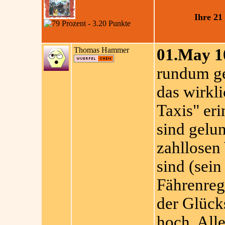
Ihre 21
Thomas Hammer
01.May 1
rundum ge
das wirkl
Taxis" eri
sind gelu
zahllosen
sind (sei
Fährenreg
der Glücks
hoch. Alle