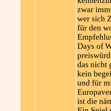
kennenzul
zwar imme
wer sich 
für den wo
Empfehlu
Days of Wo
preiswürdi
das nicht 
kein begei
und für m
Europaver
ist die nä
Ein Spiel