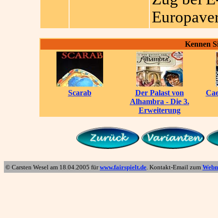
Europaver
Kennen Si
Scarab
Der Palast von
Cae
Alhambra - Die 3.
Erweiterung
© Carsten Wesel am
18.04.2005
für
www.fairspielt.de
. Kontakt-Email zum
Webm