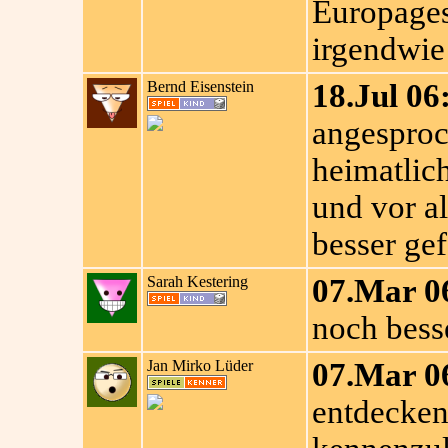
Europages
irgendwie 
Bernd Eisenstein
18.Jul 06
angesproc
heimatlic
und vor a
besser gef
Sarah Kestering
07.Mar 0
noch besse
Jan Mirko Lüder
07.Mar 0
entdecken