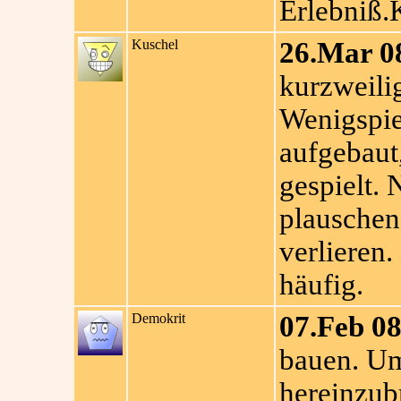
Erlebniß
Kuschel
26.Mar 0
kurzweilig
Wenigspie
aufgebaut,
gespielt.
plauschen
verlieren.
häufig.
Demokrit
07.Feb 08
bauen. U
hereinzubr