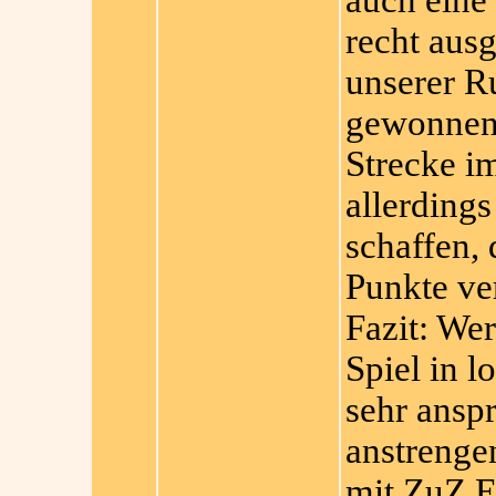
auch eine 
recht aus
unserer R
gewonnen 
Strecke i
allerdings
schaffen, 
Punkte ver
Fazit: Wer
Spiel in l
sehr ansp
anstrenge
mit ZuZ E