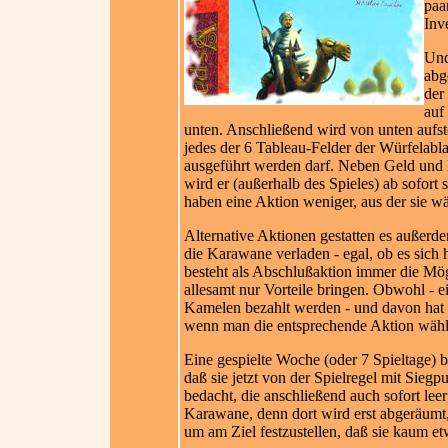
paa
Inv
Und
abg
der
auf
unten. Anschließend wird von unten aufste
jedes der 6 Tableau-Felder der Würfelabla
ausgeführt werden darf. Neben Geld und 
wird er (außerhalb des Spieles) ab sofort
haben eine Aktion weniger, aus der sie w
Alternative Aktionen gestatten es außerd
die Karawane verladen - egal, ob es sich 
besteht als Abschlußaktion immer die Mög
allesamt nur Vorteile bringen. Obwohl - 
Kamelen bezahlt werden - und davon hat 
wenn man die entsprechende Aktion wähl
Eine gespielte Woche (oder 7 Spieltage) 
daß sie jetzt von der Spielregel mit Sie
bedacht, die anschließend auch sofort lee
Karawane, denn dort wird erst abgeräumt, 
um am Ziel festzustellen, daß sie kaum et