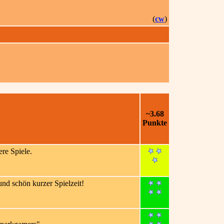
(
cw
)
~3.68
Punkte
ere Spiele.
nd schön kurzer Spielzeit!