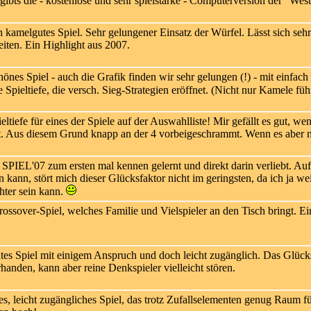
ibts die - kostenlose und sehr spielstarke - Computerversion der "We
 kamelgutes Spiel. Sehr gelungener Einsatz der Würfel. Lässt sich sehr 
iten. Ein Highlight aus 2007.
önes Spiel - auch die Grafik finden wir sehr gelungen (!) - mit einfa
 Spieltiefe, die versch. Sieg-Strategien eröffnet. (Nicht nur Kamele f
eltiefe für eines der Spiele auf der Auswahlliste! Mir gefällt es gut, w
t. Aus diesem Grund knapp an der 4 vorbeigeschrammt. Wenn es aber n
SPIEL'07 zum ersten mal kennen gelernt und direkt darin verliebt. Au
n kann, stört mich dieser Glücksfaktor nicht im geringsten, da ich ja w
hter sein kann.
ossover-Spiel, welches Familie und Vielspieler an den Tisch bringt. E
tes Spiel mit einigem Anspruch und doch leicht zugänglich. Das Glücks
anden, kann aber reine Denkspieler vielleicht stören.
s, leicht zugängliches Spiel, das trotz Zufallselementen genug Raum fü