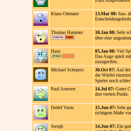
Zum Ausprobieren g
Klaus Ottmaier
13.Mar 08:
Sau- äh
Entscheidungsfreihe
Thomas Hammer
10.Jan 08:
Sehr sch
über eine ungeahnte
Hans
05.Jan 08:
Viel Spi
Das Auge spielt mi
zuzugreifen.
Michael Schepers
30.Oct 07:
Auf der 
die Würfel einsetze
Spieler noch schlec
Paul Arnesen
14.Jul 07:
Gutes Cr
den vierten Punkt.
Detlef Vanis
15.Jun 07:
Sehr gu
richtigem Maße vorh
Joergh
14.Jun 07:
Ein gute