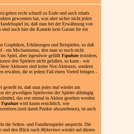
) gehen recht schnell zu Ende und auch relativ
Punkten gewonnen hat, was
aber sicher nicht jeden
Handelsspiel ist, daß man bei der Erwähnung von
o sind auch hier die Kamele kein Garant für ein
aus Graphiken, Erklärungen und Beispielen, so daß
 auf - ein Mechanismus, den man so noch nicht
ins Spiel, aber irgendwie gefällt
Yspahan
trotzdem,
tionen den Spielern nicht gefallen, so kann - wie
 Diese Aktionen sind keine Not-Aktionen, sondern
n erwähnt, die in jedem Fall einen Vorteil bringen -
 gestellt ist, daß man jedes mal wieder am
von der jeweiligen Spielweise der Spieler abhängig
lmittel, das erst einmal in Aktion gesehen werden
n
Yspahan
wird kaum ersichtlich, wie
zerstören (und damit Punkte abzunehmen), ist auch
ln die Selten- und Familienspieler anspricht. Die
n und den Blick nach
Mykerinos
wieder auf diesen