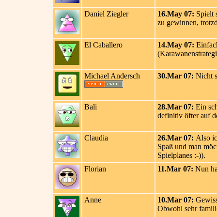
Daniel Ziegler
16.May 07:
Spielt 
zu gewinnen, trotz
El Caballero
14.May 07:
Einfach
(Karawanenstrategie 
Michael Andersch
30.Mar 07:
Nicht s
Bali
28.Mar 07:
Ein sch
definitiv öfter auf d
Claudia
26.Mar 07:
Also ic
Spaß und man möcht
Spielplanes :-)).
Florian
11.Mar 07:
Nun hab
Anne
10.Mar 07:
Gewiss 
Obwohl sehr familie