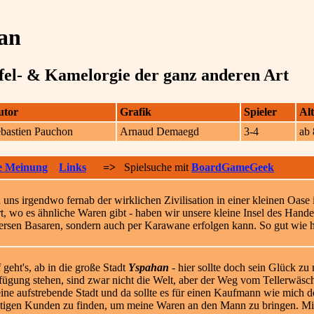
an
el- & Kamelorgie der ganz anderen Art
utor
Grafik
Spieler
Alt
bastien Pauchon
Arnaud Demaegd
3-4
ab 
e Meinung
Links
=>
Spielsuche mit
BoardGameGeek
uns irgendwo fernab der wirklichen Zivilisation in einer kleinen Oase 
rt, wo es ähnliche Waren gibt - haben wir unsere kleine Insel des Han
versen Basaren, sondern auch per Karawane erfolgen kann. So gut wie h
 geht's, ab in die große Stadt
Yspahan
- hier sollte doch sein Glück zu 
fügung stehen, sind zwar nicht die Welt, aber der Weg vom Tellerwäsc
 eine aufstrebende Stadt und da sollte es für einen Kaufmann wie mich d
htigen Kunden zu finden, um meine Waren an den Mann zu bringen. Mit