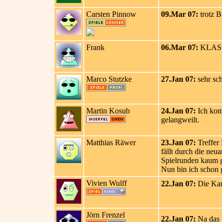
Carsten Pinnow
09.Mar 07:
trotz B
Frank
06.Mar 07:
KLASS
Marco Stutzke
27.Jan 07:
sehr sch
Martin Kosub
24.Jan 07:
Ich komm
gelangweilt.
Matthias Räwer
23.Jan 07:
Treffer
fällt durch die ne
Spielrunden kaum ge
Nun bin ich schon 
Vivien Wulff
22.Jan 07:
Die Kame
Jörn Frenzel
22.Jan 07:
Na das i