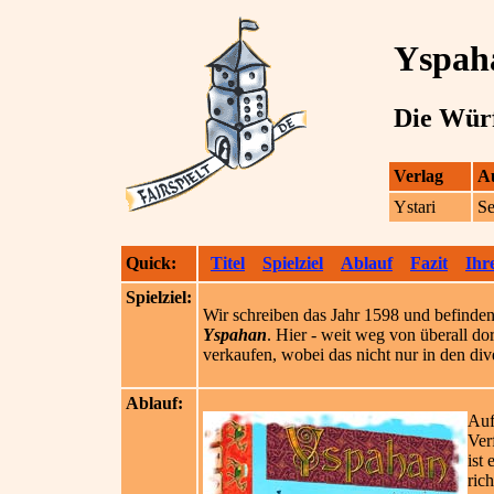
Yspah
Die Würf
Verlag
A
Ystari
Se
Quick:
Titel
Spielziel
Ablauf
Fazit
Ihr
Spielziel:
Wir schreiben das Jahr 1598 und befinden 
Yspahan
. Hier - weit weg von überall do
verkaufen, wobei das nicht nur in den di
Ablauf:
Auf
Ver
ist
ric