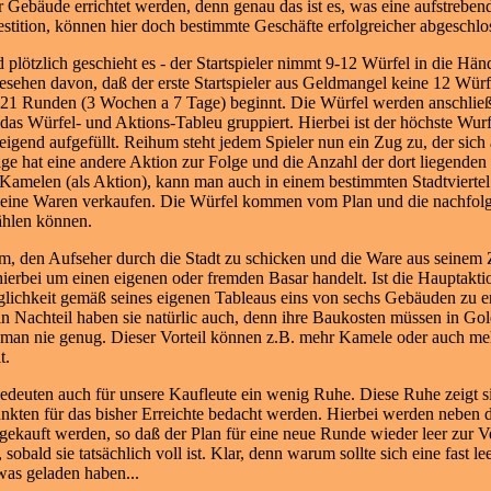
r Gebäude errichtet werden, denn genau das ist es, was eine aufstreben
estition, können hier doch bestimmte Geschäfte erfolgreicher abgeschl
 plötzlich geschieht es - der Startspieler nimmt 9-12 Würfel in die Hä
esehen davon, daß der erste Startspieler aus Geldmangel keine 12 Würfe
 21 Runden (3 Wochen a 7 Tage) beginnt. Die Würfel werden anschließ
 das Würfel- und Aktions-Tableu gruppiert. Hierbei ist der höchste Wurf
igend aufgefüllt. Reihum steht jedem Spieler nun ein Zug zu, der sich
ge hat eine andere Aktion zur Folge und die Anzahl der dort liegenden
Kamelen (als Aktion), kann man auch in einem bestimmten Stadtvierte
 seine Waren v
erkaufen. Die Würfel kommen vom Plan und die nachfolg
ählen können.
em, den Aufseher durch die Stadt zu schicken und die Ware aus seinem 
hierbei um einen eigenen oder fremden Basar handelt. Ist die Hauptakti
lichkeit gemäß seines eigenen Tableaus eins von sechs Gebäuden zu er
ein Nachteil haben sie natürlic auch, denn ihre Baukosten müssen in Go
man nie genug. Dieser Vorteil können z.B. mehr Kamele oder auch meh
t.
bedeuten auch für unsere Kaufleute ein wenig Ruhe. Diese Ruhe zeigt s
gpunkten für das bisher Erreichte bedacht werden. Hierbei werden neben
rgekauft werden, so daß der Plan für eine neue Runde wieder leer zur Ve
sobald sie tatsächlich voll ist. Klar, denn warum sollte sich eine fas
was geladen haben...