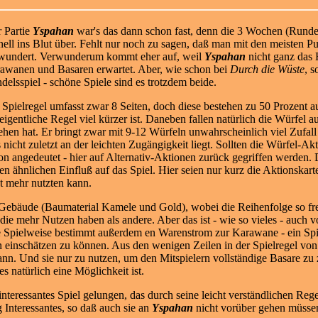
 Partie
Yspahan
war's das dann schon fast, denn die 3 Wochen (Runden
nell ins Blut über. Fehlt nur noch zu sagen, daß man mit den meisten 
wundert. Verwunderum kommt eher auf, weil
Yspahan
nicht ganz das 
awanen und Basaren erwartet. Aber, wie schon bei
Durch die Wüste
, s
delsspiel - schöne Spiele sind es trotzdem beide.
 Spielregel umfasst zwar 8 Seiten, doch diese bestehen zu 50 Prozent 
 eigentliche Regel viel kürzer ist. Daneben fallen natürlich die Würfel
ehen hat. Er bringt zwar mit 9-12 Würfeln unwahrscheinlich viel Zufall 
 nicht zuletzt an der leichten Zugängigkeit liegt. Sollten die Würfel-Ak
on angedeutet - hier auf Alternativ-Aktionen zurück gegriffen werden.
en ähnlichen Einfluß auf das Spiel. Hier seien nur kurz die Aktionskarte
t mehr nutzten kann.
Gebäude (Baumaterial Kamele und Gold), wobei die Reihenfolge so frei
 die mehr Nutzen haben als andere. Aber das ist - wie so vieles - auch 
ie Spielweise bestimmt außerdem en Warenstrom zur Karawane - ein Spie
einschätzen zu können. Aus den wenigen Zeilen in der Spielregel vo
nn. Und sie nur zu nutzen, um den Mitspielern vollständige Basare zu 
es natürlich eine Möglichkeit ist.
nteressantes Spiel gelungen, das durch seine leicht verständlichen Rege
 Interessantes, so daß auch sie an
Yspahan
nicht vorüber gehen müsse