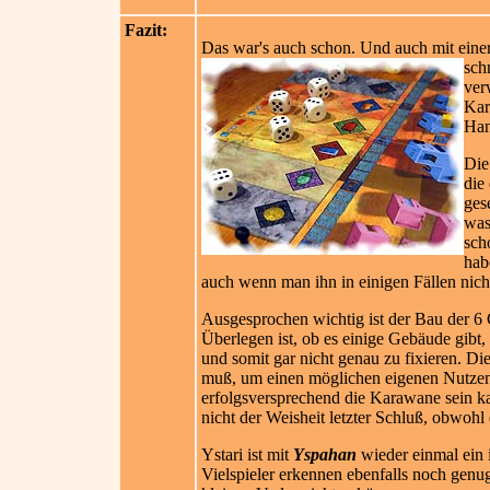
Fazit:
Das war's auch schon. Und auch mit einer
sch
ver
Kar
Han
Die
die
ges
was
sch
hab
auch wenn man ihn in einigen Fällen nich
Ausgesprochen wichtig ist der Bau der 6 
Überlegen ist, ob es einige Gebäude gibt,
und somit gar nicht genau zu fixieren. D
muß, um einen möglichen eigenen Nutzen 
erfolgsversprechend die Karawane sein ka
nicht der Weisheit letzter Schluß, obwohl 
Ystari ist mit
Yspahan
wieder einmal ein i
Vielspieler erkennen ebenfalls noch genug