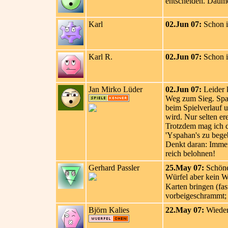
entscheiden. Daum
Karl
02.Jun 07:
Schon i
Karl R.
02.Jun 07:
Schon i
Jan Mirko Lüder
02.Jun 07:
Leider k
Weg zum Sieg. Spann
beim Spielverlauf 
wird. Nur selten er
Trotzdem mag ich d
'Yspahan's zu bege
Denkt daran: Immer
reich belohnen!
Gerhard Passler
25.May 07:
Schönes
Würfel aber kein Wü
Karten bringen (fas
vorbeigeschrammt;
Björn Kalies
22.May 07:
Wieder 