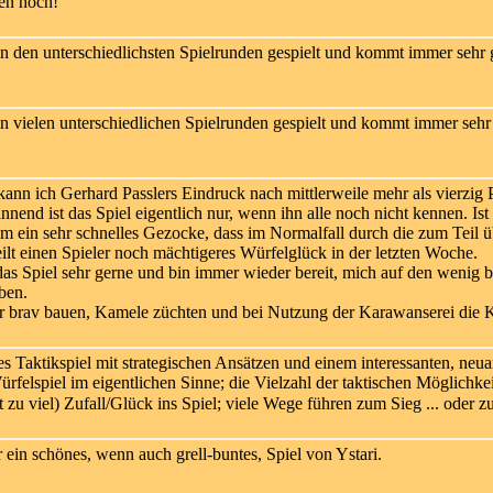
en hoch!
n den unterschiedlichsten Spielrunden gespielt und kommt immer sehr 
n vielen unterschiedlichen Spielrunden gespielt und kommt immer sehr 
ann ich Gerhard Passlers Eindruck nach mittlerweile mehr als vierzig Pa
end ist das Spiel eigentlich nur, wenn ihn alle noch nicht kennen. Ist e
um ein sehr schnelles Gezocke, dass im Normalfall durch die zum Teil
eilt einen Spieler noch mächtigeres Würfelglück in der letzten Woche.
as Spiel sehr gerne und bin immer wieder bereit, mich auf den wenig 
ben.
 brav bauen, Kamele züchten und bei Nutzung der Karawanserei die 
 Taktikspiel mit strategischen Ansätzen und einem interessanten, neua
rfelspiel im eigentlichen Sinne; die Vielzahl der taktischen Möglichk
t zu viel) Zufall/Glück ins Spiel; viele Wege führen zum Sieg ... oder 
ein schönes, wenn auch grell-buntes, Spiel von Ystari.