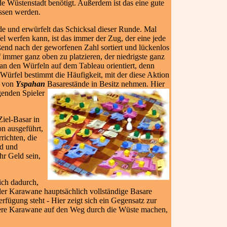
de Wüstenstadt benötigt. Außerdem ist das eine gute
ossen werden.
nde und erwürfelt das Schicksal dieser Runde. Mal
l werfen kann, ist das immer der Zug, der eine jede
end nach der geworfenen Zahl sortiert und lückenlos
 immer ganz oben zu platzieren, der niedrigste ganz
 an den Würfeln auf dem Tableau orientiert, denn
 Würfel bestimmt die Häufigkeit, mit der diese Aktion
l von
Yspahan
Basarestände in Besitz nehmen. Hier
enden Spieler
Ziel-Basar in
on ausgeführt,
richten, die
ld und
r Geld sein,
ich dadurch,
 der Karawane hauptsächlich vollständige Basare
rfügung steht - Hier zeigt sich ein Gegensatz zur
t leere Karawane auf den Weg durch die Wüste machen,