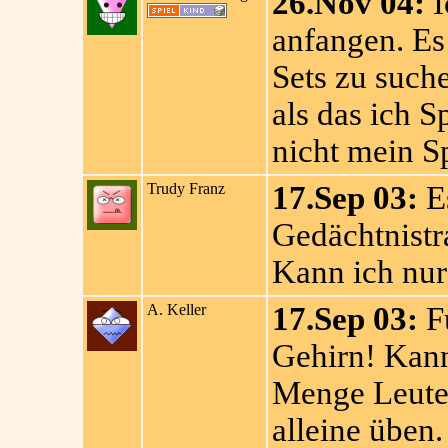
26.Nov 04:
I
anfangen. Es 
Sets zu suche
als das ich S
nicht mein Sp
Trudy Franz
17.Sep 03:
Es
Gedächtnistr
Kann ich nur
A. Keller
17.Sep 03:
Fü
Gehirn! Kann
Menge Leute 
alleine üben.