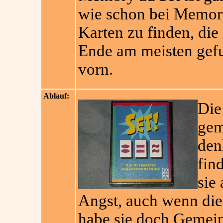
wie schon bei Memory
Karten zu finden, die
Ende am meisten gefu
vorn.
Ablauf:
Die
gem
den
fin
sie
Angst, auch wenn die
habe sie doch Gemein