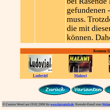
bei Rasende 
gefundenen -
muss. Trotzd
die mit diese
können. Dahe
Kennen Si
Ludoviel
Malawi
© Carsten Wesel am
19.02.2006
für
www.fairspielt.de
. Kontakt-Email zum
Webm