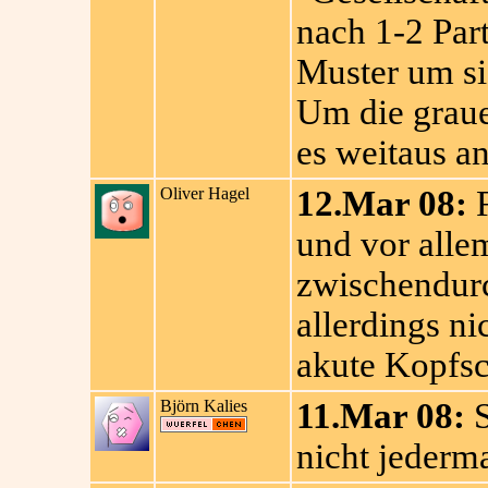
nach 1-2 Par
Muster um si
Um die grauen
es weitaus a
Oliver Hagel
12.Mar 08:
F
und vor alle
zwischendurc
allerdings ni
akute Kopfs
Björn Kalies
11.Mar 08:
S
nicht jeder