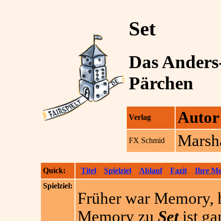
Set
Das Anders
Pärchen
Autor
Verlag
Marsh
FX Schmid
Quick:
Titel
Spielziel
Ablauf
Fazit
Ihre M
Spielziel:
Früher war Memory, h
Memory zu
Set
ist ga