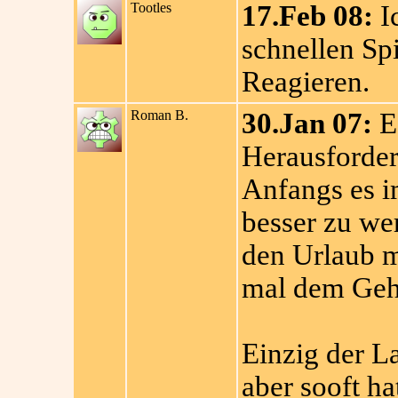
Tootles
17.Feb 08:
Ic
schnellen Sp
Reagieren.
Roman B.
30.Jan 07:
Es
Herausforder
Anfangs es i
besser zu we
den Urlaub m
mal dem Gehi
Einzig der La
aber sooft ha