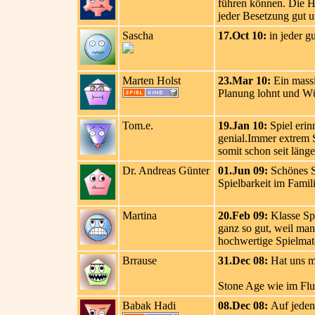
führen können. Die Hu
jeder Besetzung gut u
Sascha
17.Oct 10:
in jeder g
Marten Holst
23.Mar 10:
Ein massi
Planung lohnt und Wü
Tom.e.
19.Jan 10:
Spiel erinn
genial.Immer extrem S
somit schon seit läng
Dr. Andreas Günter
01.Jun 09:
Schönes Sp
Spielbarkeit im Famil
Martina
20.Feb 09:
Klasse Spi
ganz so gut, weil man
hochwertige Spielmater
Brrause
31.Dec 08:
Hat uns mi
Stone Age wie im Fl
Babak Hadi
08.Dec 08:
Auf jeden 