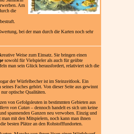
 erwerben. Am
durch die
estraft.
ußwertung, bei der man durch die Karten noch sehr
 kreative Weise zum Einsatz. Sie bringen einen
ge
sowohl für Vielspieler als auch für geübte
ln man sein Glück herausfordert, relativiert sich die
ogar der Würfelbecher ist im Steinzeitlook. Ein
 seines Faches gehört. Von dieser Seite aus gewinnt
 nur optische Qualitäten.
zen von Gefolgsleuten in bestimmten Gebieten aus
dlern von Catan
– dennoch handelt es sich um keine
en und spannenden Ganzen neu verwoben. Einzig und
 man mit den Mitspielern, noch kann man ihnen
m die besten Plätze an den Rohstofffundorten.
onskarten. Manche von ihnen lösen einen Würfelwurf