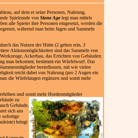
tableau, auf dem er seine Personen, Nahrung,
Runde Spielrunde von
Stone Age
legt man mittels
en alle Spieler ihre Personen eingesetzt, werden die
d begrenzt, während man beim Jagen und Sammeln
durch das Nutzen der Hütte (2 gehen rein, 3
itere Aktionsmöglichkeiten sind das Sammeln von
r Werkzeuge, Ackerbau, das Errichten von Gebäuden
rung man bekommt, bestimmt ein Würfelwurf. Das
Stammesmitglieder beeinflussen, mit wie vielen
tigkeit reicht dabei von Nahrung (pro 2 Augen ein
 man die Würfelaugen ergänzen und somit mehr
e erhöhen und somit mehr Hordenmitglieder
ebäude zu
s auch Gebäude,
net sich aus
 sofortige
uleiste) bringt
n und Sammeln