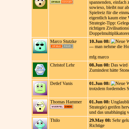
spannenden, einfach z
sowieso, bleibt nur a
Spielreiz für die ein
eigentlich kaum eine
Strategie-Tipp: Geleg
richtigen Zivilisation
Doppelmultiplikatore
Marco Stutzke
10.Jun 08:
--- man nehme die Hol
mfg marco
Christof Lehr
08.Jun 08:
Das wird d
Zumindest hätte Stone
Detlef Vanis
01.Jun 08:
trotzdem forderndes S
Thomas Hammer
01.Jun 08:
Unglaublic
Strategie) greifen he
und das unabhängig vo
Thilo
29.May 08:
Sehr gelu
Richtige