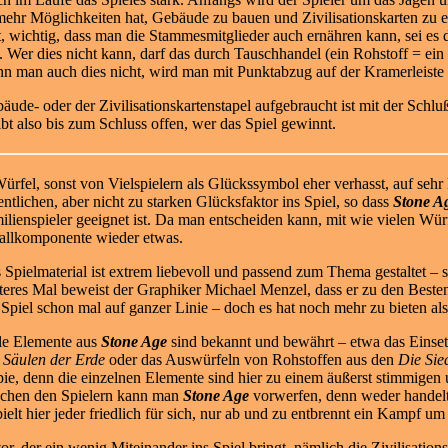
hr Möglichkeiten hat, Gebäude zu bauen und Zivilisationskarten zu
, wichtig, dass man die Stammesmitglieder auch ernähren kann, sei es 
 Wer dies nicht kann, darf das durch Tauschhandel (ein Rohstoff = ein
n man auch dies nicht, wird man mit Punktabzug auf der Kramerleiste b
ude- oder der Zivilisationskartenstapel aufgebraucht ist mit der Schl
t also bis zum Schluss offen, wer das Spiel gewinnt.
rfel, sonst von Vielspielern als Glückssymbol eher verhasst, auf sehr
entlichen, aber nicht zu starken Glücksfaktor ins
Spiel, so dass
Stone A
ilienspieler geeignet ist. Da man entscheiden kann, mit wie vielen Würfe
allkomponente wieder etwas.
 Spielmaterial ist extrem liebevoll und passend zum Thema gestaltet – s
teres Mal beweist der Graphiker Michael Menzel, dass er zu den Besten
 Spiel schon mal auf ganzer Linie – doch es hat noch mehr zu bieten als
le Elemente aus
Stone Age
sind bekannt und bewährt – etwa das Einset
 Säulen der Erde
oder das Auswürfeln von Rohstoffen aus den
Die Sie
ie, denn die einzelnen Elemente sind hier zu einem äußerst stimmig
wischen den Spielern kann man
Stone Age
vorwerfen, denn weder handelt
pielt hier jeder friedlich für sich, nur ab und zu entbrennt ein Kampf u
or, der ein wenig Miteinander ins Spiel bringt, nämlich die Zivilisati