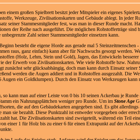
en einem großen Spielbrett besitzt jeder Mitspieler ein eigenes Spieler
stoffe, Werkzeuge, Zivilisationskarten und Gebäude ablegt. In jeder 
satz seiner Stammesmitglieder fest, was man in dieser Runde macht. Hab
ionen der Reihe nach ausgeführt. Die möglichen Rohstofferträge sin
e unbegrenzte Zahl seiner Stammesmitglieder einsetzen kann.
Beginn besteht die eigene Horde aus gerade mal 5 Steinzeitmenschen - 
men raus, ganz einfach) kann aber für Nachwuchs gesorgt werden. We
stoffen (Holz, Lehm, Stein und Gold), Jagen, das Entwickeln bessere
ie der Erwerb von Zivilisationskarten. Wie viele Rohstoffe bzw. Nah
ngt zunächst sehr glücksabhängig, doch man kann durch Einsatz seiner 
eßend werden die Augen addiert und in Rohstoffen ausgezahlt. Die Wer
le 6 Augen ein Goldklumpen). Durch den Einsatz von Werkzeugen kann
, so kann man auf einer Leiste von 0 bis 10 seinen Ackerbau je Rund
e Stamm ein Nahrungsplättchen weniger pro Runde. Um im
Stone Age
G
ffsorten, die auf den Gebäudekarten angegeben sind. Es gibt allerding
 man sie bezahlt. Diese Punktzahl ist entweder vorgegeben oder errech
hlt hat. Die Zivilisationskarten sind zweigeteilt, während ein Teil eine
von einer 1 für Holz bis zu einer 6 für einen Extrapunkt auf der Ackerba
punkte.
sich im Laufe das Spieles stark. Anfangs wird der Spieler um das Jage