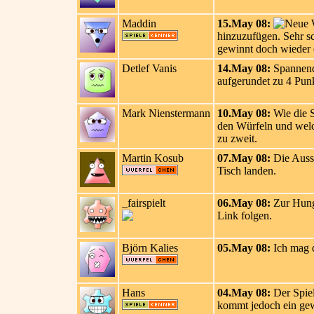
Maddin
15.May 08:
hinzuzufügen. Sehr s
gewinnt doch wieder 
Detlef Vanis
14.May 08:
Spannend 
aufgerundet zu 4 Pun
Mark Nienstermann
10.May 08:
Wie die S
den Würfeln und welch
zu zweit.
Martin Kosub
07.May 08:
Die Ausst
Tisch landen.
_fairspielt
06.May 08:
Zur Hunge
Link folgen.
Björn Kalies
05.May 08:
Ich mag d
Hans
04.May 08:
Der Spiel
kommt jedoch ein gew