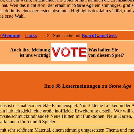
n hat. Wen das nicht stört, der erhält mit
Stone Age
ein stimmiges, grafi
ist definitiv eines der ersten absoluten Highlights des Jahres 2008, und
ie erste Wahl.
e Meinung
Links
=>
Spielsuche mit
BoardGameGeek
Auch ihre
Meinung
Was halten Sie
ist uns wichtig!
von diesem Spiel?
Ihre 38 Lesermeinungen
zu
Stone Age
das ist das nahezu perfekte Familienspiel. Nur 3 kleine Lücken in der A
in hab ich gleich eine große inoffiziele Erweiterung erstellt. Wer will 
.com/site/schmuckundhandel/ Neue Hütten mit Funktionen, Neue Karten,
rkt, auch für 5 und 6 Spieler.
 mit sehr schönem Material, einem stimmig umgesetzten Thema und meh