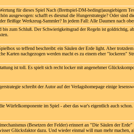
Nach (Brettspiel-DM-bedingt)ausgiebigem Testsp
chön ausgewogen: schafft es diesmal die Hungerstrategie? Oder sind di
der fleißige Werkzeug-Sammler? In jedem Fall: Alle Daumen nach obe
bis zum Schluß. Der Schwierigkeitsgrad der Regeln ist goldrichtig, ab
kten.
pielbox so teffend beschreibt: ein Säulen der Erde light. Aber trotzde
e Karten nachgezogen werden macht es zu einem eher "lockeren" Strate
attung ist toll. Es spielt sich recht locker mit angenehmer Glückskompo
rstrategie schreibt der Autor auf der Verlagshomepage einige lesensw
ie Würfelkomponente im Spiel - aber das war's eigentlich auch schon.
mechanismus (Besetzen der Felder) erinnert an "Die Säulen der Erde" 
isser Glücksfaktor dazu. Und wieder einmal will man mehr machen, als 