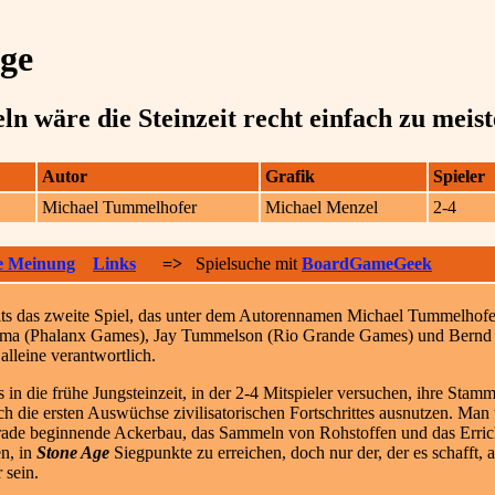
ge
n wäre die Steinzeit recht einfach zu meis
Autor
Grafik
Spieler
Michael Tummelhofer
Michael Menzel
2-4
e Meinung
Links
=>
Spielsuche mit
BoardGameGeek
ts das zweite Spiel, das unter dem Autorennamen Michael Tummelhofe
ma (Phalanx Games), Jay Tummelson (Rio Grande Games) und Bernd B
alleine
verantwortlich.
 in die frühe Jungsteinzeit, in der 2-4 Mitspieler versuchen, ihre Stam
 die ersten Auswüchse zivilisatorischen Fortschrittes ausnutzen. Man w
rade beginnende Ackerbau, das Sammeln von Rohstoffen und das Errich
en, in
Stone Age
Siegpunkte zu erreichen, doch nur der, der es schafft, 
 sein.