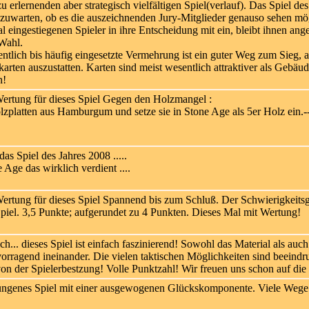
u erlernenden aber strategisch vielfältigen Spiel(verlauf). Das Spiel d
bzuwarten, ob es die auszeichnenden Jury-Mitglieder genauso sehen mög
mal eingestiegenen Spieler in ihre Entscheidung mit ein, bleibt ihnen an
 Wahl.
entlich bis häufig eingesetzte Vermehrung ist ein guter Weg zum Sieg, am
skarten auszustatten. Karten sind meist wesentlich attraktiver als Gebäu
n!
Gegen den Holzmangel :
zplatten aus Hamburgum und setze sie in Stone Age als 5er Holz ein.-
as Spiel des Jahres 2008 .....
 Age das wirklich verdient ....
Spannend bis zum Schluß. Der Schwierigkeitsgra
piel. 3,5 Punkte; aufgerundet zu 4 Punkten. Dieses Mal mit Wertung!
h... dieses Spiel ist einfach faszinierend! Sowohl das Material als au
rvorragend ineinander. Die vielen taktischen Möglichkeiten sind beeind
n der Spielerbestzung! Volle Punktzahl! Wir freuen uns schon auf die n
ngenes Spiel mit einer ausgewogenen Glückskomponente. Viele Wege fü