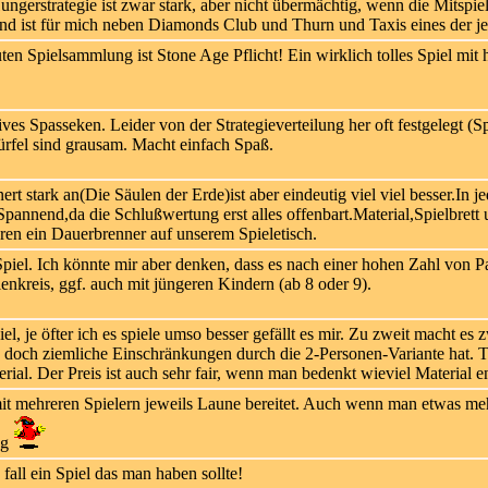
ngerstrategie ist zwar stark, aber nicht übermächtig, wenn die Mitspiel
nd ist für mich neben Diamonds Club und Thurn und Taxis eines der jen
uten Spielsammlung ist Stone Age Pflicht! Ein wirklich tolles Spiel mit
ves Spasseken. Leider von der Strategieverteilung her oft festgelegt (Sp
rfel sind grausam. Macht einfach Spaß.
ert stark an(Die Säulen der Erde)ist aber eindeutig viel viel besser.In j
pannend,da die Schlußwertung erst alles offenbart.Material,Spielbrett
eren ein Dauerbrenner auf unserem Spieletisch.
iel. Ich könnte mir aber denken, dass es nach einer hohen Zahl von Par
ienkreis, ggf. auch mit jüngeren Kindern (ab 8 oder 9).
el, je öfter ich es spiele umso besser gefällt es mir. Zu zweit macht es 
 doch ziemliche Einschränkungen durch die 2-Personen-Variante hat. T
ial. Der Preis ist auch sehr fair, wenn man bedenkt wieviel Material ent
t mehreren Spielern jeweils Laune bereitet. Auch wenn man etwas mehr 
ug
fall ein Spiel das man haben sollte!