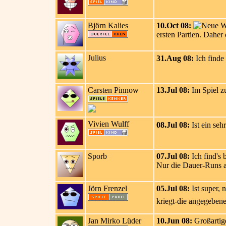
Björn Kalies
10.Oct 08:
ersten Partien. Daher
Julius
31.Aug 08:
Ich finde 
Carsten Pinnow
13.Jul 08:
Im Spiel z
Vivien Wulff
08.Jul 08:
Ist ein seh
Sporb
07.Jul 08:
Ich find's 
Nur die Dauer-Runs au
Jörn Frenzel
05.Jul 08:
Ist super, 
kriegt-die angegebene 
Jan Mirko Lüder
10.Jun 08:
Großartige