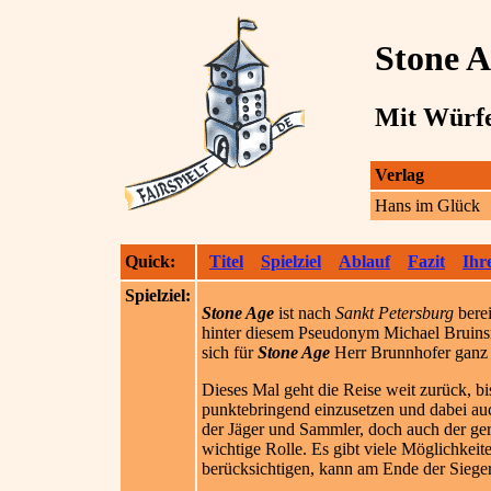
Stone A
Mit Würfel
Verlag
Hans im Glück
Quick:
Titel
Spielziel
Ablauf
Fazit
Ihr
Spielziel:
Stone Age
ist nach
Sankt Petersburg
berei
hinter diesem Pseudonym Michael Bruins
sich für
Stone Age
Herr Brunnhofer ganz 
Dieses Mal geht die Reise weit zurück, bis
punktebringend einzusetzen und dabei auch
der Jäger und Sammler, doch auch der ge
wichtige Rolle. Es gibt viele Möglichkeit
berücksichtigen, kann am Ende der Sieger