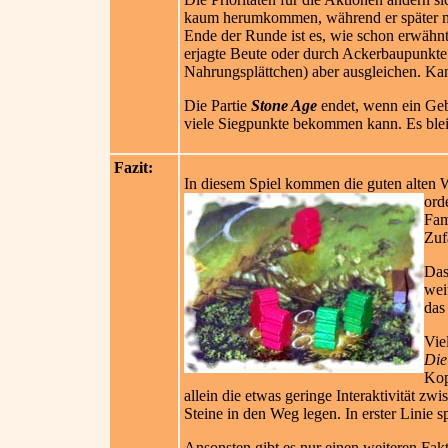
kaum herumkommen, während er später me
Ende der Runde ist es, wie schon erwähnt
erjagte Beute oder durch Ackerbaupunkte.
Nahrungsplättchen) aber ausgleichen. Kan
Die Partie
Stone Age
endet, wenn ein Gebä
viele Siegpunkte bekommen kann. Es bleib
Fazit:
In diesem Spiel kommen die guten alten Wü
ord
Fam
Zuf
Das
wei
das
Vie
Die
Kop
allein die etwas geringe Interaktivität z
Steine in den Weg legen. In erster Linie s
Ansonsten gibt es nur einen weiteren Fakt