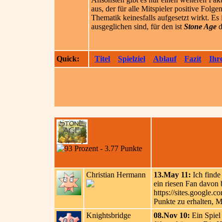
aus, der für alle Mitspieler positive Folge
Thematik keinesfalls aufgesetzt wirkt. Es 
ausgeglichen sind, für den ist
Stone Age
d
Quick:
Titel
Spielziel
Ablauf
Fazit
Ihr
Christian Hermann
13.May 11:
Ich finde 
ein riesen Fan davon b
https://sites.google
Punkte zu erhalten, Ma
Knightsbridge
08.Nov 10:
Ein Spiel