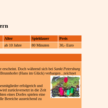
tern
Alter
Spieldauer
Preis
ab 10 Jahre
80 Minuten
30,- Euro
r erscheint. Doch während sich bei
Sankt Petersburg
runnhofer (Hans im Glück) verbargen , zeichnet
mesmitglieder erfolgreich und
ird zurückversetzt in die Zeit
ten eines Dorfes spielen eine
alle Bereiche ausreichend zu