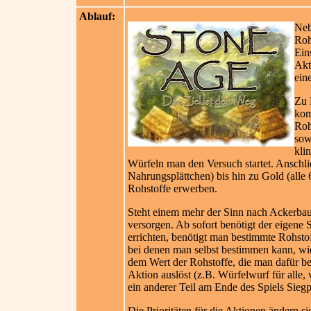
Ablauf:
Neb
Roh
Ein
Akt
ein
Zu 
kom
Roh
sow
kli
Würfeln man den Versuch startet. Anschli
Nahrungsplättchen) bis hin zu Gold (al
Rohstoffe erwerben.
Steht einem mehr der Sinn nach Ackerbau
versorgen. Ab sofort benötigt der eigen
errichten, benötigt man bestimmte Rohsto
bei denen man selbst bestimmen kann, wie
dem Wert der Rohstoffe, die man dafür beza
Aktion auslöst (z.B. Würfelwurf für alle, 
ein anderer Teil am Ende des Spiels Sieg
Die Prioritäten für die Aktionen ändern 