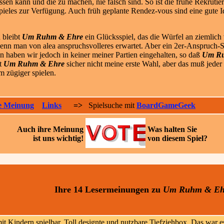
ssen kann und die zu machen, nie falsch sind. So ist die frühe Rekrutie
Spieles zur Verfügung. Auch früh geplante Rendez-vous sind eine gute 
 bleibt
Um Ruhm & Ehre
ein Glücksspiel, das die Würfel an ziemlich 
n man von alea anspruchsvolleres erwartet. Aber ein 2er-Anspruch-Spi
n haben wir jedoch in keiner meiner Partien eingehalten, so daß
Um Ru
st
Um Ruhm & Ehre
sicher nicht meine erste Wahl, aber das muß jeder
 zügiger spielen.
e Meinung
Links
=>
Spielsuche mit
BoardGameGeek
Auch ihre
Meinung
Was halten Sie
ist uns wichtig!
von diesem Spiel?
Ihre 14 Lesermeinungen
zu
Um Ruhm & Eh
t Kindern spielbar. Toll designte und nutzbare Tiefziehbox. Das war es