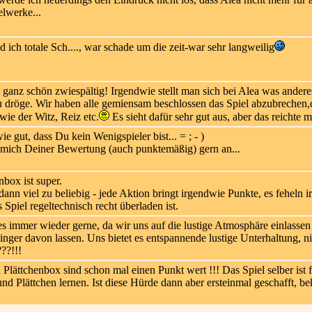
elwerke...
 ich totale Sch...., war schade um die zeit-war sehr langweilig
 ganz schön zwiespältig! Irgendwie stellt man sich bei Alea was anderes
u dröge. Wir haben alle gemiensam beschlossen das Spiel abzubrechen,d
ie der Witz, Reiz etc.
Es sieht dafür sehr gut aus, aber das reichte m
 gut, dass Du kein Wenigspieler bist... = ; - )
 mich Deiner Bewertung (auch punktemäßig) gern an...
box ist super.
r dann viel zu beliebig - jede Aktion bringt irgendwie Punkte, es fehel
s Spiel regeltechnisch recht überladen ist.
es immer wieder gerne, da wir uns auf die lustige Atmosphäre einlassen
e Finger davon lassen. Uns bietet es entspannende lustige Unterhaltung, 
???!!!
 Plättchenbox sind schon mal einen Punkt wert !!! Das Spiel selber ist
und Plättchen lernen. Ist diese Hürde dann aber ersteinmal geschafft, 