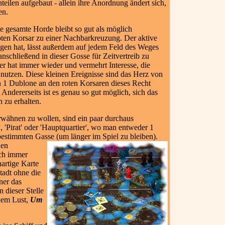
teilen aufgebaut - allein ihre Anordnung ändert sich,
en.
e gesamte Horde bleibt so gut als möglich
ten Korsar zu einer Nachbarkreuzung. Der aktive
ogen hat, lässt außerdem auf jedem Feld des Weges
nschließend in dieser Gosse für Zeitvertreib zu
er hat immer wieder und vermehrt Interesse, die
nutzen. Diese kleinen Ereignisse sind das Herz von
on 1 Dublone an den roten Korsaren dieses Recht
 Andererseits ist es genau so gut möglich, sich das
 zu erhalten.
erwähnen zu wollen, sind ein paar durchaus
, 'Pirat' oder 'Hauptquartier', wo man entweder 1
bestimmten Gasse (um länger im Spiel zu bleiben).
den
uch immer
hartige Karte
tadt ohne die
ner das
n dieser Stelle
rdem Lust,
Um