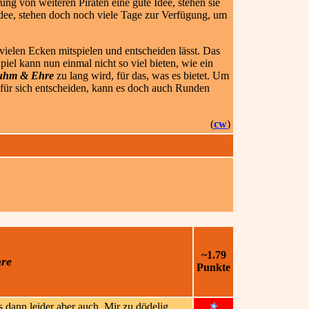
rung von weiteren Piraten eine gute Idee, stehen sie
Idee, stehen doch noch viele Tage zur Verfügung, um
vielen Ecken mitspielen und entscheiden lässt. Das
el kann nun einmal nicht so viel bieten, wie ein
hm & Ehre
zu lang wird, für das, was es bietet. Um
 für sich entscheiden, kann es doch auch Runden
(
cw
)
~1.79
re
Punkte
 dann leider aber auch. Mir zu dödelig.