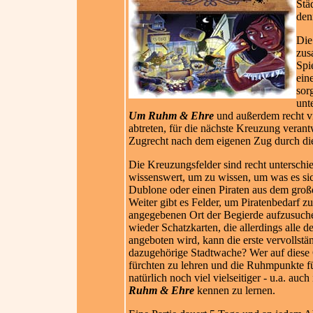
Stä
den
Die
zus
Spi
ein
sor
unt
Um Ruhm & Ehre
und außerdem recht vi
abtreten, für die nächste Kreuzung verantw
Zugrecht nach dem eigenen Zug durch die 
Die Kreuzungsfelder sind recht unterschie
wissenswert, um zu wissen, um was es si
Dublone oder einen Piraten aus dem große
Weiter gibt e
s Felder, um Piratenbedarf z
angegebenen Ort der Begierde aufzusuche
wieder Schatzkarten, die allerdings alle 
angeboten wird, kann die erste vervollst
dazugehörige Stadtwache? Wer auf diese G
fürchten zu lehren und die Ruhmpunkte fü
natürlich noch viel vielseitiger - u.a. a
Ruhm & Ehre
kennen zu lernen.