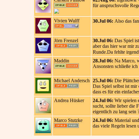
für anspruchsvolle Reg
Vivien Wulff
30.Jul 06:
Also das fand
Jörn Frenzel
30.Jul 06:
Das Spiel ist
aber das hier war mir z
Runde.Da fehlte irgendw
Maddin
28.Jul 06:
Na Marco, wie
Ansonsten schließe ich
Michael Andersch
25.Jul 06:
Die Plättchen
Das Spiel selbst ist mi
dass es für ein einfache
Andrea Hüsker
24.Jul 06:
Wir spielen 
sucht, sollte lieber di
eigentlich zu lang sein 
Marco Stutzke
24.Jul 06:
Material und
das viele Regeln lesen 