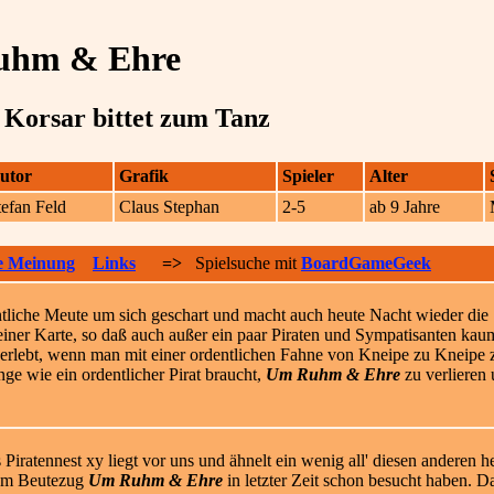
uhm & Ehre
 Korsar bittet zum Tanz
utor
Grafik
Spieler
Alter
tefan Feld
Claus Stephan
2-5
ab 9 Jahre
e Meinung
Links
=>
Spielsuche mit
BoardGameGeek
ntliche Meute um sich geschart und macht auch heute Nacht wieder die 
 keiner Karte, so daß auch außer ein paar Piraten und Sympatisanten kau
o erlebt, wenn man mit einer ordentlichen Fahne von Kneipe zu Kneipe 
nge wie ein ordentlicher Pirat braucht,
Um Ruhm & Ehre
zu verlieren 
 Piratennest xy liegt vor uns und ähnelt ein wenig all' diesen anderen 
em Beutezug
Um Ruhm & Ehre
in letzter Zeit schon besucht haben. Da