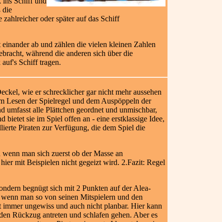
 ins Schiff und
 die
 zahlreicher oder später auf das Schiff
 einander ab und zählen die vielen kleinen Zahlen
bracht, während die anderen sich über die
uf's Schiff tragen.
Deckel, wie er schrecklicher gar nicht mehr aussehen
em Lesen der Spielregel
und dem Auspöppeln der
nd umfasst alle Plättchen geordnet und unmischbar,
 bietet sie im Spiel offen an - eine erstklassige Idee,
llierte Piraten zur Verfügung, die dem Spiel die
ch wenn man sich zuerst ob der Masse an
ier mit Beispielen nicht gegeizt wird. 2.Fazit: Regel
 sondern begnügt sich mit 2 Punkten auf der Alea-
s, wenn man so von seinen Mitspielern und den
t immer ungewiss und auch nicht planbar. Hier kann
n den Rückzug antreten und schlafen gehen. Aber es