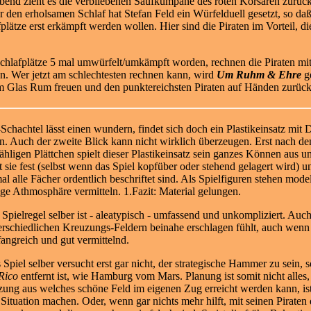
bend zieht es die verbliebenen Saufkumpane des roten Korsaren zurück
 den erholsamen Schlaf hat Stefan Feld ein Würfelduell gesetzt, so daß
plätze erst erkämpft werden wollen. Hier sind die Piraten im Vorteil, die
chlafplätze 5 mal umwürfelt/umkämpft worden, rechnen die Piraten mit
n. Wer jetzt am schlechtesten rechnen kann, wird
Um Ruhm & Ehre
ge
 Glas Rum freuen und den punktereichsten Piraten auf Händen zurück a
-Schachtel lässt einen wundern, findet sich doch ein Plastikeinsatz mit 
n. Auch der zweite Blick kann nicht wirklich überzeugen. Erst nach d
ähligen Plättchen spielt dieser Plastikeinsatz sein ganzes Können aus u
lt sie fest (selbst wenn das Spiel kopfüber oder stehend gelagert wird) und
al alle Fächer ordentlich beschriftet sind. Als Spielfiguren stehen mode
ige Athmosphäre vermitteln. 1.Fazit: Material gelungen.
 Spielregel selber ist - aleatypisch - umfassend und unkompliziert. Au
erschiedlichen Kreuzungs-Feldern beinahe erschlagen fühlt, auch wenn h
angreich und gut vermittelnd.
 Spiel selber versucht erst gar nicht, der strategische Hammer zu sein,
Rico
entfernt ist, wie Hamburg vom Mars. Planung ist somit nicht alle
zung aus welches schöne Feld im eigenen Zug erreicht werden kann, is
 Situation machen. Oder, wenn gar nichts mehr hilft, mit seinen Pirate