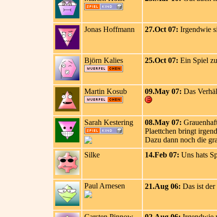
Jonas Hoffmann
27.Oct 07:
Irgendwie si
Björn Kalies
25.Oct 07:
Ein Spiel zu
Martin Kosub
09.May 07:
Das Verhält
Sarah Kestering
08.May 07:
Grauenhaft 
Plaettchen bringt irgen
Dazu dann noch die grau
Silke
14.Feb 07:
Uns hats Spa
Paul Arnesen
21.Aug 06:
Das ist der
Carsten Pinnow
02.Aug 06:
Irgendwie w