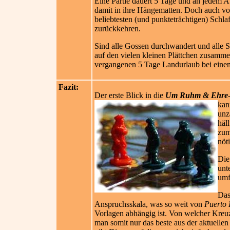
Eine Partie dauert 5 Tage und an jedem A
damit in ihre Hängematten. Doch auch vor
beliebtesten (und punkteträchtigen) Schlaf
zurückkehren.
Sind alle Gossen durchwandert und alle S
auf den vielen kleinen Plättchen zusamme
vergangenen 5 Tage Landurlaub bei einem
Fazit:
Der erste Blick in die
Um Ruhm & Ehre
kan
unz
häl
zum
nöt
Die
unt
umf
Das
Anspruchsskala, was so weit von
Puerto 
Vorlagen abhängig ist. Von welcher Kreu
man somit nur das beste aus der aktuellen