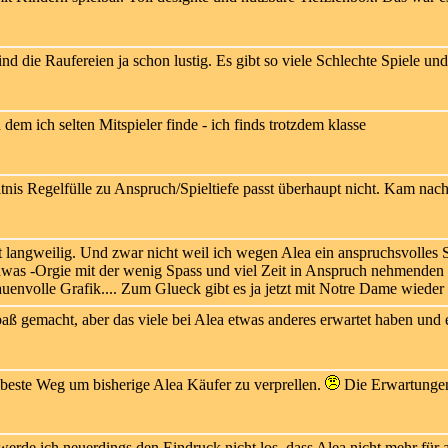
nd die Raufereien ja schon lustig. Es gibt so viele Schlechte Spiele u
 dem ich selten Mitspieler finde - ich finds trotzdem klasse
nis Regelfülle zu Anspruch/Spieltiefe passt überhaupt nicht. Kam nach
langweilig. Und zwar nicht weil ich wegen Alea ein anspruchsvolles Sp
dwas -Orgie mit der wenig Spass und viel Zeit in Anspruch nehmenden R
envolle Grafik.... Zum Glueck gibt es ja jetzt mit Notre Dame wieder e
ß gemacht, aber das viele bei Alea etwas anderes erwartet haben und ent
 beste Weg um bisherige Alea Käufer zu verprellen.
Die Erwartungen 
erde ich neuerdings den Eindruck nicht los, dass Alea nicht mehr für a