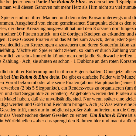
dte bei jeder neuen Partie
Um Ruhm & Ehre
aus den selben 9 Spielplan
n man will diesen Ganoven mit mehr Herz als Hirn nicht zu viel zumut
 Spieler sind mit ihren Mannen und dem roten Korsar unterwegs und di
ammen. Ausgehend von einem gemeinsamen Startpunkt, zieht es den ro
eler, der diese Kreuzung ausgewählt hat und den Korsaren dort hingez
en seiner 10 Piraten zurück, um die dortigen Kneipen zu erkunden und a
gen. Diese Gossen-Piraten sind das Mittel zum Zweck, denn jeder Spiel
erschiedlichsten Kreuzungen anzusteuern und deren Sonderfunktion zu 
elfältig. Mächte ein Spieler nicht ziehen, so kann er durch Zahlung v
ortlich zu sein - immerhin könnte man dort ja die Stadtwache treffen...
Zahlung - Ach, sie ahnten es schon - 1 Dublone an den roten Korsaren
dlich in ihrer Entfernung und in ihrern Eigenschaften. Ohne jetzt alle 
ch bei
Um Ruhm & Ehre
dreht. Da gibt es einfache Felder wie 'Münze'
n Vorrat bekommt oder alle seine Piraten (ab ins Hauptquartier) einer 
u erwerben (2 bis 5 Siegpunkte), ein Rendez-vous zu organisieren (um 
n und dort Siegpunkte zu erhalten). Angeboten werden den Piraten a
den Makel haben, daß sie unvollständig sind. Nur wenn später eine gleic
ändigt werden und Gold und Reichtum bringen. Ach ja: Was wäre eine S
esellen trifft, muß nur in möglichst großer Zahl auftreten, um die Geg
r das Verscheuchen dieser Gesellen zu ernten.
Um Ruhm & Ehre
ist a
uch in Würfelduellen - aber das sprengt den Rahmen hier und macht auße