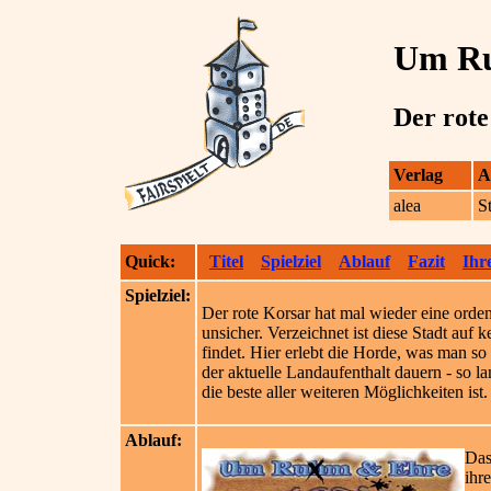
Um R
Der rote
Verlag
A
alea
S
Quick:
Titel
Spielziel
Ablauf
Fazit
Ihr
Spielziel:
Der rote Korsar hat mal wieder eine orde
unsicher. Verzeichnet ist diese Stadt auf
findet. Hier erlebt die Horde, was man s
der aktuelle Landaufenthalt dauern - so la
die beste aller weiteren Möglichkeiten ist.
Ablauf:
Das
ihr