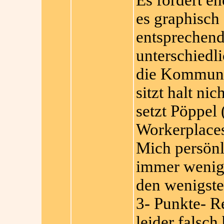
Es fördert eh
es graphisch
entsprechend
unterschiedl
die Kommuni
sitzt halt ni
setzt Pöppel
Workerplacesp
Mich persönl
immer wenige
den wenigste
3- Punkte- Re
leider falsch