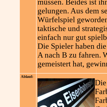
müssen. Beides ist ih
gelungen. Aus dem se
Würfelspiel geworden
taktische und strateg
einfach nur gut spielb
Die Spieler haben di
A nach B zu fahren. 
gemeistert hat, gewinn
Ablauf:
Die
Far
Far