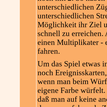
unterschiedlichen Zü
unterschiedlichen Str
Möglichkeit ihr Ziel 
schnell zu erreichen.
einen Multiplikater - 
fahren.
Um das Spiel etwas in
noch Ereignisskarten
wenn man beim Würfe
eigene Farbe würfelt. 
daß man auf keine an