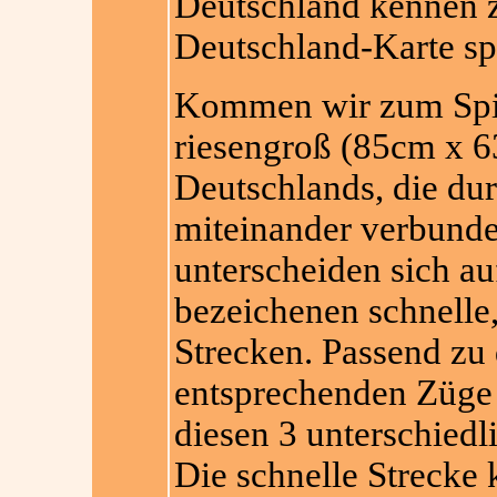
Deutschland kennen z
Deutschland-Karte spi
Kommen wir zum Spiel
riesengroß (85cm x 63
Deutschlands, die dur
miteinander verbunde
unterscheiden sich au
bezeichenen schnelle
Strecken. Passend zu
entsprechenden Züge
diesen 3 unterschied
Die schnelle Strecke 