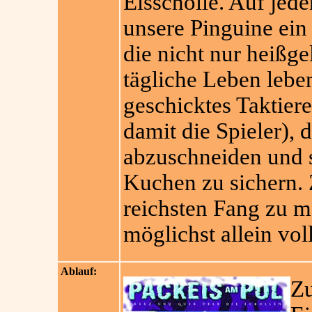
Eisscholle. Auf jede
unsere Pinguine ein 
die nicht nur heißge
tägliche Leben lebe
geschicktes Taktier
damit die Spieler),
abzuschneiden und s
Kuchen zu sichern. 
reichsten Fang zu 
möglichst allein vol
Ablauf:
Zu