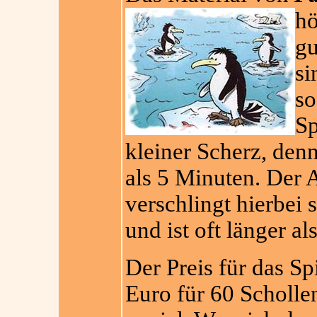
hö
gu
si
so
Sp
kleiner Scherz, denn
als 5 Minuten. Der 
verschlingt hierbei 
und ist oft länger al
Der Preis für das Spi
Euro für 60 Scholle