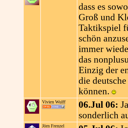
dass es sowo
Groß und Kle
Taktikspiel f
schön anzus
immer wieder
das nonplusul
Einzig der en
die deutsch
können.
Vivien Wulff
06.Jul 06:
Ja
sonderlich a
Jörn Frenzel