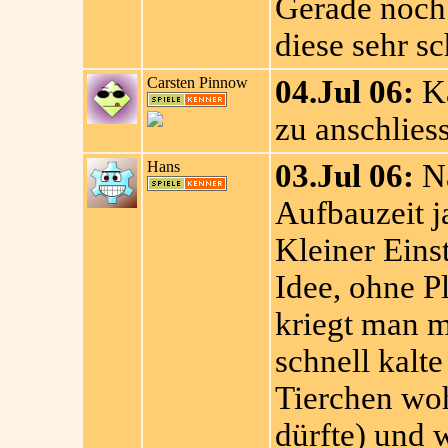
Gerade noch 
diese sehr sc
Carsten Pinnow
04.Jul 06:
Ka
zu anschliess
Hans
03.Jul 06:
Na
Aufbauzeit j
Kleiner Eins
Idee, ohne P
kriegt man m
schnell kalt
Tierchen wo
dürfte) und w