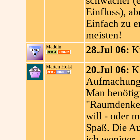
schwächer (e
Einfluss), ab
Einfach zu e
meisten!
Maddin
28.Jul 06:
Ku
Marten Holst
20.Jul 06:
Kl
Aufmachung v
Man benötigt
"Raumdenke"
will - oder 
Spaß. Die Au
ich weniger. 