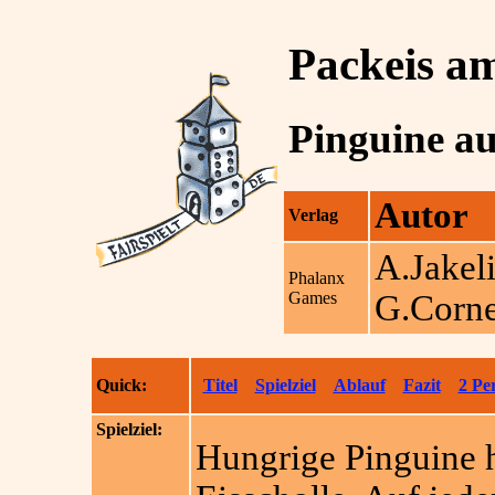
Packeis a
Pinguine au
Autor
Verlag
A.Jakel
Phalanx
Games
G.Corne
Quick:
Titel
Spielziel
Ablauf
Fazit
2 Pe
Spielziel:
Hungrige Pinguine h