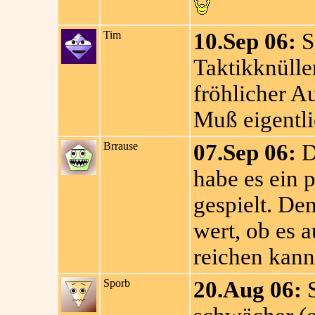
Tim
10.Sep 06:
Sp
Taktikknüller
fröhlicher A
Muß eigentli
Brrause
07.Sep 06:
D
habe es ein p
gespielt. De
wert, ob es 
reichen kann.
Sporb
20.Aug 06:
S