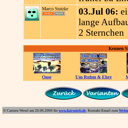
Marco Stutzke
03.Jul 06:
ei
lange Aufbau
2 Sternchen
Kennen Si
Oase
Um Ruhm & Ehre
M
© Carsten Wesel am
20.06.2006
für
www.fairspielt.de
. Kontakt-Email zum
Webm