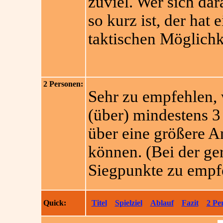
zuviel. Wer sich dara
so kurz ist, der hat 
taktischen Möglichk
2 Personen:
Sehr zu empfehlen, 
(über) mindestens 3
über eine größere A
können. (Bei der ge
Siegpunkte zu empf
Quick:
Titel
Spielziel
Ablauf
Fazit
2 Pe