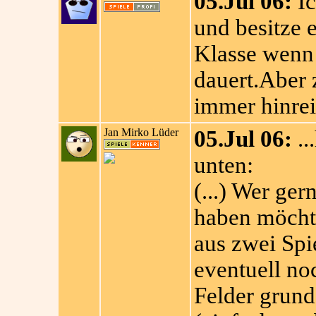
05.Jul 06:
Ic
und besitze 
Klasse wenn 
dauert.Aber z
immer hinrei
Jan Mirko Lüder
05.Jul 06:
..
unten:
(...) Wer ger
haben möchte
aus zwei Sp
eventuell no
Felder grund