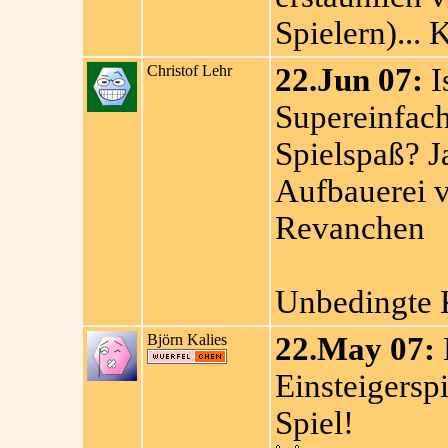
Spielern)...
Christof Lehr
22.Jun 07:
I
Supereinfac
Spielspaß? Ja
Aufbauerei v
Revanchen
Unbedingte 
Björn Kalies
22.May 07:
E
Einsteigersp
Spiel!