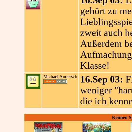
16.Sep 03:
Lö
gehört zu me
Lieblingsspi
zweit auch h
Außerdem be
Aufmachung u
Klasse!
Michael Andersch
16.Sep 03:
Fl
weniger "hart
die ich kenne
Kennen Si