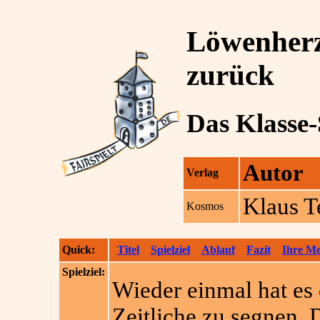
Löwenherz
zurück
Das Klasse-
Autor
Verlag
Klaus T
Kosmos
Quick:
Titel
Spielziel
Ablauf
Fazit
Ihre M
Spielziel:
Wieder einmal hat es 
Zeitliche zu segnen. 