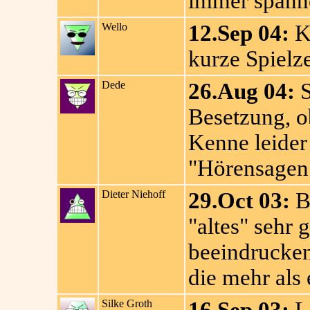
immer spann
Wello
12.Sep 04:
Kl
kurze Spielze
Dede
26.Aug 04:
S
Besetzung, ob
Kenne leider
"Hörensagen
Dieter Niehoff
29.Oct 03:
Be
"altes" sehr 
beeindruckend
die mehr als 
Silke Groth