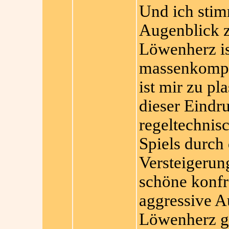
Und ich stim
Augenblick z
Löwenherz ist
massenkompat
ist mir zu pl
dieser Eindru
regeltechnis
Spiels durch
Versteigerun
schöne konfr
aggressive A
Löwenherz ge