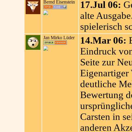
Bernd Eisenstein
17.Jul 06:
Ge
alte Ausgabe
spielerisch s
Jan Mirko Lüder
14.Mar 06:
E
Eindruck von
Seite zur Ne
Eigenartiger 
deutliche Meh
Bewertung d
ursprünglich
Carsten in se
anderen Akze