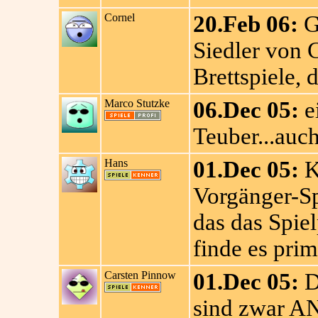
Cornel
20.Feb 06:
Ge
Siedler von C
Brettspiele, 
Marco Stutzke
06.Dec 05:
ei
Teuber...auc
Hans
01.Dec 05:
K
Vorgänger-Sp
das das Spiel
finde es prim
Carsten Pinnow
01.Dec 05:
Da
sind zwar A