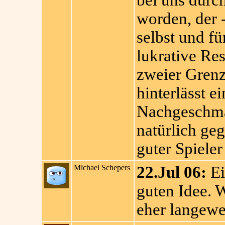
bei uns durc
worden, der -
selbst und f
lukrative Re
zweier Gren
hinterlässt e
Nachgeschma
natürlich geg
guter Spieler
Michael Schepers
22.Jul 06:
Ei
guten Idee. W
eher langewei