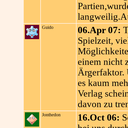
Partien,wurde
langweilig.A
Guido
06.Apr 07:
T
Spielzeit, vi
Möglichkeite
einem nicht 
Ärgerfaktor.
es kaum meh
Verlag schein
davon zu tre
Jonthedon
16.Oct 06:
Sc