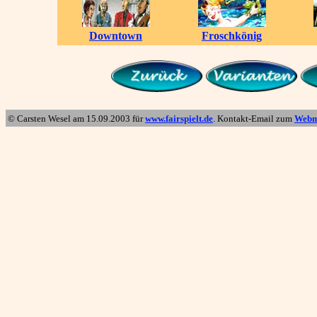
Downtown
Froschkönig
© Carsten Wesel am
15.09.2003
für
www.fairspielt.de
. Kontakt-Email zum
Webm