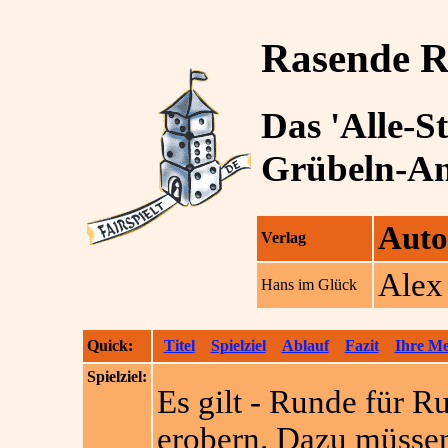
Rasende R
Das 'Alle-S
Grübeln-Ang
Auto
Verlag
Alex
Hans im Glück
Quick:
Titel
Spielziel
Ablauf
Fazit
Ihre M
Spielziel:
Es gilt - Runde für R
erobern. Dazu müssen