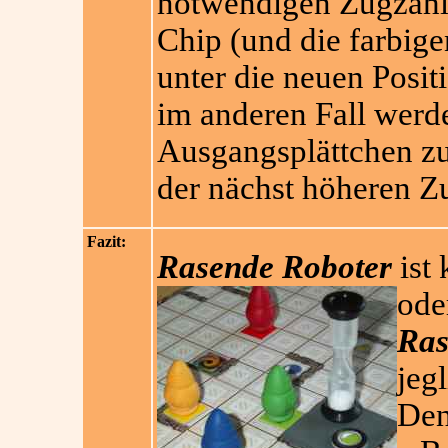
notwendigen Zugzahl 
Chip (und die farbig
unter die neuen Posit
im anderen Fall werde
Ausgangsplättchen zur
der nächst höheren Z
Fazit:
Rasende Roboter
ist 
ode
Ras
jegl
Den