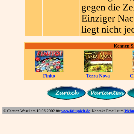
gegen die Zei
Einziger Nac
liegt nicht j
Kennen Si
Finito
Terra Nova
C
© Carsten Wesel am
10.06.2002
für
www.fairspielt.de
. Kontakt-Email zum
Webm