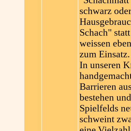
"Schachmatt"
schwarz oder
Hausgebrauc
Schach" stat
weissen eben
zum Einsatz.
In unseren Kr
handgemachte
Barrieren au
bestehen und
Spielfelds n
schweint zwa
eine Vielzah