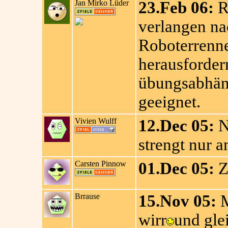
Jan Mirko Lüder
23.Feb 06:
R
verlangen na
Roboterrenne
herausforder
übungsabhäng
geeignet.
Vivien Wulff
12.Dec 05:
N
strengt nur a
Carsten Pinnow
01.Dec 05:
Z
Brrause
15.Nov 05:
M
wirr
und gle