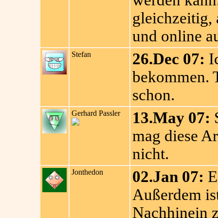
werden kann.
gleichzeitig,
und online au
Stefan
26.Dec 07:
I
bekommen. To
schon.
Gerhard Passler
13.May 07:
S
mag diese Ar
nicht.
Jonthedon
02.Jan 07:
E
Außerdem ist 
Nachhinein z