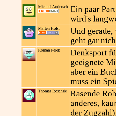
Michael Andersch
Ein paar Par
wird's langwe
Marten Holst
Und gerade, 
geht gar nich
Roman Pelek
Denksport fü
geeignete Mit
aber ein Buc
muss ein Spi
Thomas Rosanski
Rasende Robo
anderes, kau
der Zugzahl)