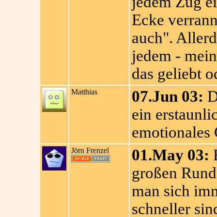
jedem Zug ein
Ecke verrann
auch". Allerd
jedem - mein
das geliebt o
Matthias
07.Jun 03:
D
ein erstaunl
emotionales 
Jörn Frenzel
01.May 03:
E
großen Rund
man sich imm
schneller sin