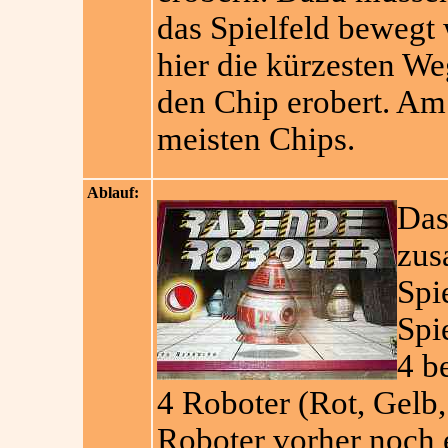
das Spielfeld bewegt
hier die kürzesten Weg
den Chip erobert. Am 
meisten Chips.
Ablauf:
Das
zus
Spi
Spi
4 b
4 Roboter (Rot, Gelb,
Roboter vorher noch e