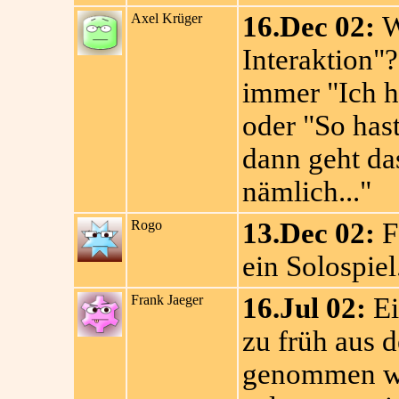
Axel Krüger
16.Dec 02:
W
Interaktion"?
immer "Ich h
oder "So has
dann geht das
nämlich..."
Rogo
13.Dec 02:
Fe
ein Solospiel
Frank Jaeger
16.Jul 02:
Ei
zu früh aus
genommen wor