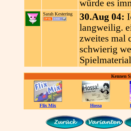
würde es imm
Sarah Kestering
30.Aug 04:
I
langweilig. e
zweites mal 
schwierig we
Spielmaterial
Kennen Si
Flix Mix
Hossa