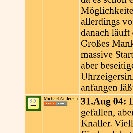
Möglichkeiten
allerdings vo
danach läuft 
Großes Manko
massive Star
aber beseiti
Uhrzeigersinn
anfangen läßt
Michael Andersch
31.Aug 04:
I
gefallen, ab
Knaller. Viel