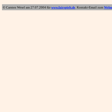
© Carsten Wesel am
27.07.2004
für
www.fairspielt.de
. Kontakt-Email zum
Webm