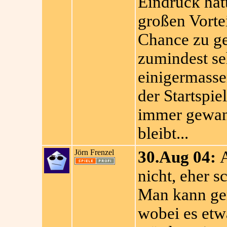
Eindruck hatt
großen Vortei
Chance zu ge
zumindest se
einigermass
der Startspi
immer gewann
bleibt...
Jörn Frenzel
30.Aug 04:
A
nicht, eher sc
Man kann ge
wobei es etw