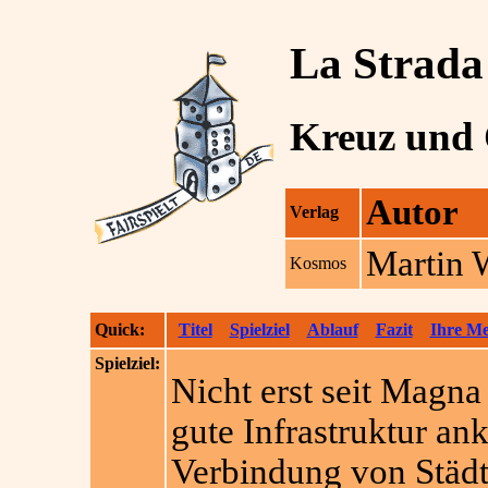
La Strada
Kreuz und 
Autor
Verlag
Martin 
Kosmos
Quick:
Titel
Spielziel
Ablauf
Fazit
Ihre M
Spielziel:
Nicht erst seit Magna
gute Infrastruktur a
Verbindung von Städt