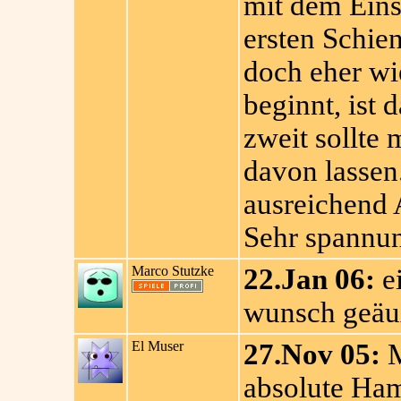
mit dem Eins
ersten Schien
doch eher wi
beginnt, ist 
zweit sollte 
davon lassen
ausreichend A
Sehr spannu
Marco Stutzke
22.Jan 06:
ei
wunsch geäuß
El Muser
27.Nov 05:
M
absolute Ha