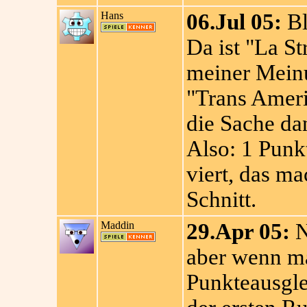
Hans
06.Jul 05:
Bl
Da ist "La St
meiner Meinu
"Trans Ameri
die Sache da
Also: 1 Punkt
viert, das m
Schnitt.
Maddin
29.Apr 05:
N
aber wenn ma
Punkteausglei