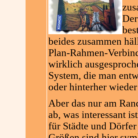
zus
Der
bes
beides zusammen hällt
Plan-Rahmen-Verbind
wirklich ausgesproc
System, die man ent
oder hinterher wiede
Aber das nur am Rande
ab, was interessant is
für Städte und Dörfer
Größen sind hier symb