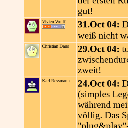
der ersten Ru
gut!
Vivien Wulff
31.Oct 04:
Da
weiß nicht wa
Christian Daus
29.Oct 04:
to
zwischendurc
zweit!
Karl Ressmann
24.Oct 04:
Di
(simples Lege
während mein
völlig. Das S
"plug&play"-