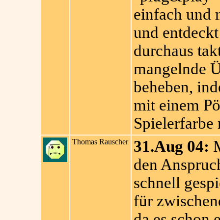
einfach und 
und entdeckt
durchaus tak
mangelnde Üb
beheben, ind
mit einem Pöp
Spielerfarbe 
Thomas Rauscher
31.Aug 04:
M
den Anspruch
schnell gespi
für zwischen
da es schon e