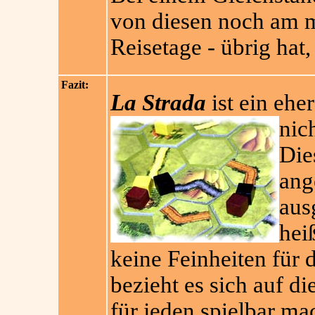
von diesen noch am m
Reisetage - übrig hat,
Fazit:
La Strada
ist ein ehe
nic
Die
ang
aus
hei
keine Feinheiten für d
bezieht es sich auf di
für jeden spielbar ma