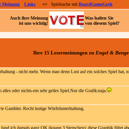
e Meinung
Links
=>
Spielsuche mit
BoardGameGeek
Auch ihre
Meinung
Was halten Sie
ist uns wichtig!
von diesem Spiel?
Ihre 15 Lesermeinungen
zu
Engel & Benge
haltung - nicht mehr. Wenn man denn Lust auf ein solches Spiel hat, ni
alles oder nichts-ein sehr geiles Spiel.Nur die Grafik:naja.
ie Gambler. Recht lustige Würfelunterhaltung.
 ich damals ganz OK (knapp 3 Sternchen); diese Graphik führt aber