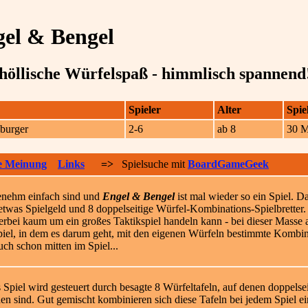
el & Bengel
höllische Würfelspaß - himmlisch spannend
Spieler
Alter
Spie
burger
2-6
ab 8
30 M
e Meinung
Links
=>
Spielsuche mit
BoardGameGeek
genehm einfach sind und
Engel & Bengel
ist mal wieder so ein Spiel. Da
etwas Spielgeld und 8 doppelseitige Würfel-Kombinations-Spielbretter. 
hierbei kaum um ein großes Taktikspiel handeln kann - bei dieser Mass
Spiel, in dem es darum geht, mit den eigenen Würfeln bestimmte Kombi
ch schon mitten im Spiel...
 Spiel wird gesteuert durch besagte 8 Würfeltafeln, auf denen doppels
den sind. Gut gemischt kombinieren sich diese Tafeln bei jedem Spiel ei