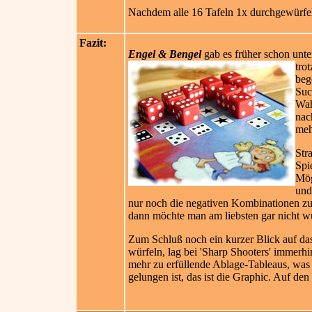
Nachdem alle 16 Tafeln 1x durchgewürfelt 
Fazit:
Engel & Bengel
gab es früher schon unte
tro
beg
Suc
Wah
nac
meh
Str
Spi
Mög
und
nur noch die negativen Kombinationen zu
dann möchte man am liebsten gar nicht wür
Zum Schluß noch ein kurzer Blick auf da
würfeln, lag bei 'Sharp Shooters' immerh
mehr zu erfüllende Ablage-Tableaus, was 
gelungen ist, das ist die Graphic. Auf de