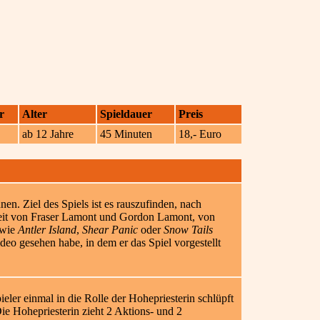
r
Alter
Spieldauer
Preis
ab 12 Jahre
45 Minuten
18,- Euro
nen. Ziel des Spiels ist es rauszufinden, nach
eit von Fraser Lamont und Gordon Lamont, von
 wie
Antler Island
,
Shear Panic
oder
Snow Tails
deo gesehen habe, in dem er das Spiel vorgestellt
ieler einmal in die Rolle der Hohepriesterin schlüpft
e Hohepriesterin zieht 2 Aktions- und 2