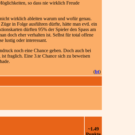
Möglichkeiten, so dass nie wirklich Freude
nicht wirklich ableiten warum und wofür genau.
üge in Folge ausführen dürfte, hätte man evtl. ein
ktionskarten dürften 95% der Spieler den Spass am
n doch eher verhalten ist. Selbst für total offene
 lustig oder interessant.
eindruck noch eine Chance geben. Doch auch bei
 ist fraglich. Eine 3.te Chance sich zu beweisen
hade.
(
bt
)
~1.49
Punkte