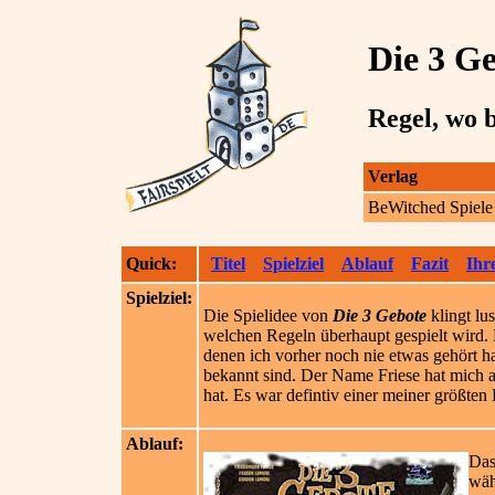
Die 3 G
Regel, wo b
Verlag
BeWitched Spiel
Quick:
Titel
Spielziel
Ablauf
Fazit
Ihr
Spielziel:
Die Spielidee von
Die 3 Gebote
klingt lu
welchen Regeln überhaupt gespielt wird
denen ich vorher noch nie etwas gehört ha
bekannt sind. Der Name Friese hat mich al
hat. Es war defintiv einer meiner größten
Ablauf:
Da
wäh