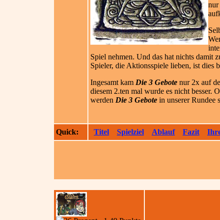
nur
auf
Sel
We
int
Spiel nehmen. Und das hat nichts damit zu 
Spieler, die Aktionsspiele lieben, ist dies 
Ingesamt kam
Die 3 Gebote
nur 2x auf d
diesem 2.ten mal wurde es nicht besser. O
werden
Die 3 Gebote
in unserer Rundee s
Quick:
Titel
Spielziel
Ablauf
Fazit
Ihr