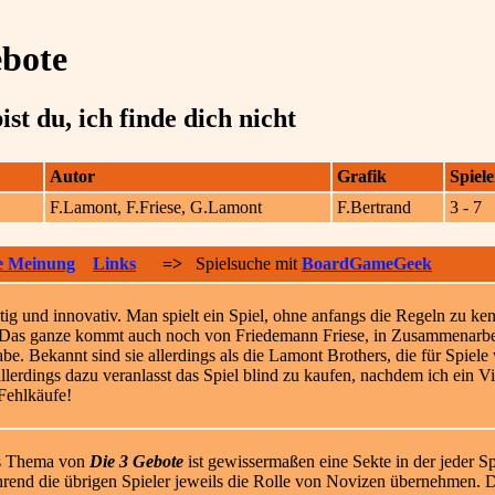
ebote
ist du, ich finde dich nicht
Autor
Grafik
Spiele
e
F.Lamont, F.Friese, G.Lamont
F.Bertrand
3 - 7
e Meinung
Links
=>
Spielsuche mit
BoardGameGeek
stig und innovativ. Man spielt ein Spiel, ohne anfangs die Regeln zu ken
. Das ganze kommt auch noch von Friedemann Friese, in Zusammenarb
be. Bekannt sind sie allerdings als die Lamont Brothers, die für Spiele
lerdings dazu veranlasst das Spiel blind zu kaufen, nachdem ich ein Vi
 Fehlkäufe!
s Thema von
Die 3 Gebote
ist gewissermaßen eine Sekte in der jeder Sp
rend die übrigen Spieler jeweils die Rolle von Novizen übernehmen. Di