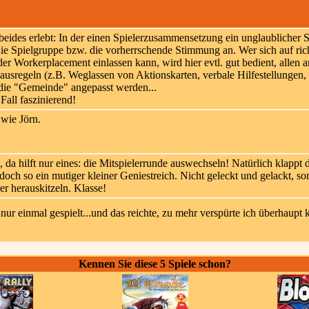
eides erlebt: In der einen Spielerzusammensetzung ein unglaublicher S
die Spielgruppe bzw. die vorherrschende Stimmung an. Wer sich auf ric
oder Workerplacement einlassen kann, wird hier evtl. gut bedient, allen 
sregeln (z.B. Weglassen von Aktionskarten, verbale Hilfestellungen, o.
 die "Gemeinde" angepasst werden...
Fall faszinierend!
 wie Jörn.
 da hilft nur eines: die Mitspielerrunde auswechseln! Natürlich klappt 
doch so ein mutiger kleiner Geniestreich. Nicht geleckt und gelackt, s
er herauskitzeln. Klasse!
nur einmal gespielt...und das reichte, zu mehr verspürte ich überhaupt 
Kennen Sie diese 5 Spiele schon?