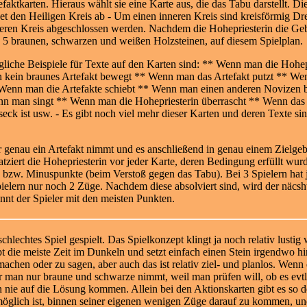
efaktkarten. Hieraus wählt sie eine Karte aus, die das Tabu darstellt. Di
det den Heiligen Kreis ab - Um einen inneren Kreis sind kreisförmig Dr
eren Kreis abgeschlossen werden. Nachdem die Hohepriesterin die Gebote 
 5 braunen, schwarzen und weißen Holzsteinen, auf diesem Spielplan.
liche Beispiele für Texte auf den Karten sind: ** Wenn man die Hohep
 kein braunes Artefakt bewegt ** Wenn man das Artefakt putzt ** Wenn
Wenn man die Artefakte schiebt ** Wenn man einen a
nderen Novizen b
n man singt ** Wenn man die Hohepriesterin überrascht ** Wenn das Z
seck ist usw. - Es gibt noch viel mehr dieser Karten und deren Texte sin
 genau ein Artefakt nimmt und es anschließend in genau einem Zielgebie
ziert die Hohepriesterin vor jeder Karte, deren Bedingung erfüllt wurd
e bzw. Minuspunkte (beim Verstoß gegen das Tabu). Bei 3 Spielern hat j
Spielern nur noch 2 Züge. Nachdem diese absolviert sind, wird der näcsh
nnt der Spieler mit den meisten Punkten.
chlechtes Spiel gespielt. Das Spielkonzept klingt ja noch relativ lusti
pt die meiste Zeit im Dunkeln und setz
t einfach einen Stein irgendwo 
machen oder zu sagen, aber auch das ist relativ ziel- und planlos. Wenn
r man nur braune und schwarze nimmt, weil man prüfen will, ob es evtl.
 nie auf die Lösung kommen. Allein bei den Aktionskarten gibt es so d
öglich ist, binnen seiner eigenen wenigen Züge darauf zu kommen, und