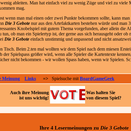
 wenig ableiten. Man hat einfach viel zu wenig Züge und viel zu viele 
kommen mag.
bst wenn man mal einen oder zwei Punkte bekommen sollte, kann man 
nn
Die 3 Gebote
nur aus den Artefaktkarten bestehen würde und man 3 Z
eressantes Knobelspiel mit gutem Thema vorgefunden, aber allein die A
tun, ob man ein Spielertyp ist, der gerne aus sich herausgeht oder ob ma
bei
Die 3 Gebote
einfach unstimmig und unpassend und nicht ansatzweise
en Tisch. Beim 2.ten mal wollten wir dem Spiel nach dem miesen Erst
b der Spielspass größer wird, wenn alle Spieler die Kartentexte kennen,
icher nicht bekommen - wir wollen Spass haben, wenn wir Spielen. Sc
e Meinung
Links
=>
Spielsuche mit
BoardGameGeek
Auch ihre
Meinung
Was halten Sie
ist uns wichtig!
von diesem Spiel?
Ihre 4 Lesermeinungen
zu
Die 3 Gebote