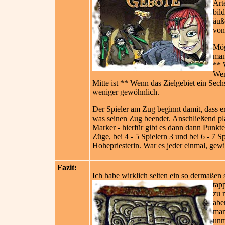
Art
bil
äuß
von
Mög
man
** 
Wen
Mitte ist ** Wenn das Zielgebiet ein Sech
weniger gewöhnlich.
Der Spieler am Zug beginnt damit, dass er
was seinen Zug beendet. Anschließend plat
Marker - hierfür gibt es dann dann Punkt
Züge, bei 4 - 5 Spielern 3 und bei 6 - 7 
Hohepriesterin. War es jeder einmal, gewi
Fazit:
Ich habe wirklich selten ein so dermaßen s
tap
zu 
abe
man
unm