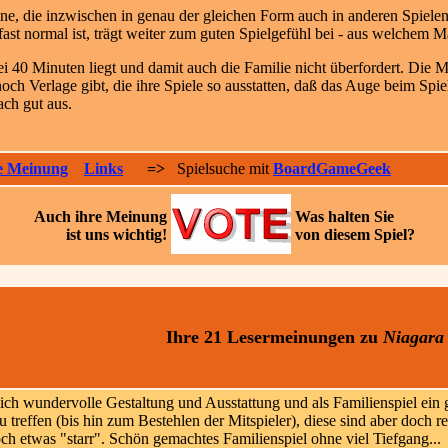
e, die inzwischen in genau der gleichen Form auch in anderen Spielen a
ast normal ist, trägt weiter zum guten Spielgefühl bei - aus welchem Ma
i 40 Minuten liegt und damit auch die Familie nicht überfordert. Die Mö
noch Verlage gibt, die ihre Spiele so ausstatten, daß das Auge beim Spi
ach gut aus.
e Meinung
Links
=>
Spielsuche mit
BoardGameGeek
Auch ihre
Meinung
Was halten Sie
ist uns wichtig!
von diesem Spiel?
Ihre 21 Lesermeinungen
zu
Niagara
ch wundervolle Gestaltung und Ausstattung und als Familienspiel ein g
 treffen (bis hin zum Bestehlen der Mitspieler), diese sind aber doch r
och etwas "starr". Schön gemachtes Familienspiel ohne viel Tiefgang...