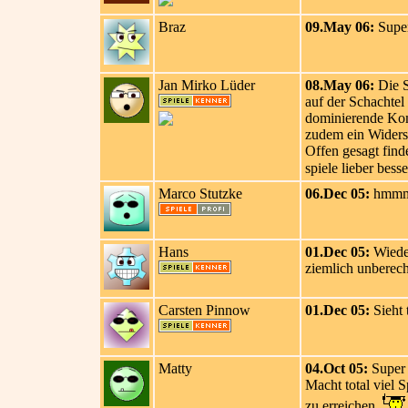
Braz
09.May 06:
Super
Jan Mirko Lüder
08.May 06:
Die S
auf der Schachtel
dominierende Komp
zudem ein Widersp
Offen gesagt find
spiele lieber bess
Marco Stutzke
06.Dec 05:
hmmm..
Hans
01.Dec 05:
Wieder
ziemlich unberech
Carsten Pinnow
01.Dec 05:
Sieht 
Matty
04.Oct 05:
Super 
Macht total viel S
zu erreichen.