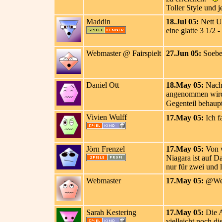
Toller Style und 
Maddin
18.Jul 05:
Nett UN
eine glatte 3 1/2
Webmaster @ Fairspielt
27.Jun 05:
Soeben
Daniel Ott
18.May 05:
Nach 
angenommen wird. 
Gegenteil behaupt
Vivien Wulff
17.May 05:
Ich f
Jörn Frenzel
17.May 05:
Von w
Niagara ist auf D
nur für zwei und 
Webmaster
17.May 05:
@Well
Sarah Kestering
17.May 05:
Die A
vielleicht noch d