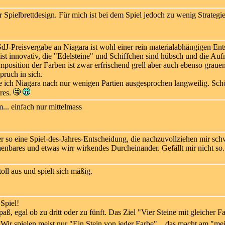
 Spielbrettdesign. Für mich ist bei dem Spiel jedoch zu wenig Strategie 
dJ-Preisvergabe an Niagara ist wohl einer rein materialabhängigen Ent
 ist innovativ, die "Edelsteine" und Schiffchen sind hübsch und die Auf
osition der Farben ist zwar erfrischend grell aber auch ebenso grauen
ruch in sich.
e ich Niagara nach nur wenigen Partien ausgesprochen langweilig. Sch
eres.
. einfach nur mittelmass
 so eine Spiel-des-Jahres-Entscheidung, die nachzuvollziehen mir schw
enbares und etwas wirr wirkendes Durcheinander. Gefällt mir nicht so.
toll aus und spielt sich mäßig.
Spiel!
paß, egal ob zu dritt oder zu fünft. Das Ziel "Vier Steine mit gleicher 
Wir spielen meist nur "Ein Stein von jeder Farbe"... das macht am "mei