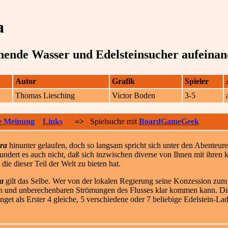
a
ende Wasser und Edelsteinsucher aufeinand
Autor
Grafik
Spieler
Thomas Liesching
Victor Boden
3-5
e Meinung
Links
=>
Spielsuche mit
BoardGameGeek
ra
hinunter gelaufen, doch so langsam spricht sich unter den Abenteure
dert es auch nicht, daß sich inzwischen diverse von Ihnen mit ihren k
 die diese
r Teil der Welt zu bieten hat.
a
gilt das Selbe. Wer von der lokalen Regierung seine Konzession zum 
en und unberechenbaren Strömungen des Flusses klar kommen kann. Die 
Bringet als Erster 4 gleiche, 5 verschiedene oder 7 beliebige Edelstein