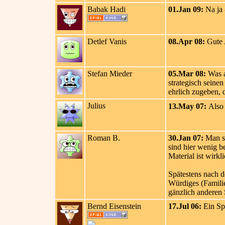
Babak Hadi
01.Jan 09:
Na ja -
Detlef Vanis
08.Apr 08:
Gute A
Stefan Mieder
05.Mar 08:
Was au
strategisch seinen
ehrlich zugeben, d
Julius
13.May 07:
Also 
Roman B.
30.Jan 07:
Man so
sind hier wenig b
Material ist wirk
Spätestens nach d
Würdiges (Familie
gänzlich anderen 
Bernd Eisenstein
17.Jul 06:
Ein Spi