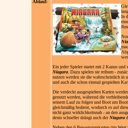
Ablauf:
Gle
lan
In 
ein
Ihn
Noc
Nia
mac
Abg
wer
Ein jeder Spieler startet mit 2 Kanus und
Niagara
. Dazu spielen sie reihum - zunäc
nutzen werden sie die wahrscheinlich in un
und auch die schon einmal gespielten Ka
Die verdeckt ausgespielten Karten werde
genutzt werden, während die verbleibend
seinem Lauf zu folgen und Boot um Boot
gleichmäßig bedient, wodurch es auf diese
nicht ganz wirklichkeitsnah - an den ausges
desto schneller drängt auch der
Niagara
d
Neben den 6 Bewegungskarten (im Wert von 