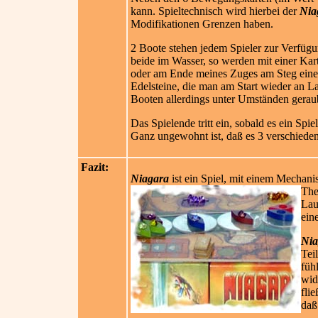
kann. Spieltechnisch wird hierbei der
Nia
Modifikationen Grenzen haben.
2 Boote stehen jedem Spieler zur Verfügu
beide im Wasser, so werden mit einer Kar
oder am Ende meines Zuges am Steg einer
Edelsteine, die man am Start wieder an La
Booten allerdings unter Umständen geraub
Das Spielende tritt ein, sobald es ein Sp
Ganz ungewohnt ist, daß es 3 verschieden
Fazit:
Niagara
ist ein Spiel, mit einem Mechan
The
Lau
ein
Nia
Tei
füh
wid
fli
daß