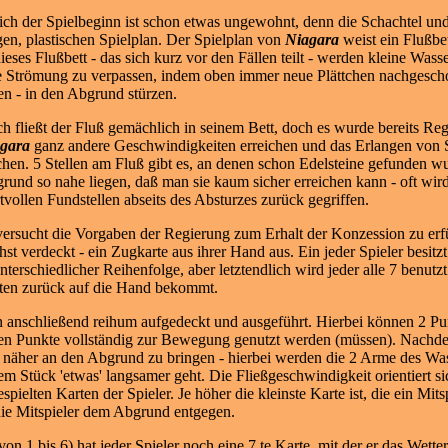
ich der Spielbeginn ist schon etwas ungewohnt, denn die Schachtel und 
gen, plastischen Spielplan. Der Spielplan von
Niagara
weist ein Flußbet
dieses Flußbett - das sich kurz vor den Fällen teilt - werden kleine Was
e Strömung zu verpassen, indem oben immer neue Plättchen nachgescho
en - in den Abgrund stürzen.
h fließt der Fluß gemächlich in seinem Bett, doch es wurde bereits R
gara
ganz andere Geschwindigkeiten erreichen und das Erlangen von 
hen. 5 Stellen am Fluß gibt es, an denen schon Edelsteine gefunden wu
rund so nahe liegen, daß man sie kaum sicher erreichen kann - oft wir
tvollen Fundstellen abseits des Absturzes zurück gegriffen.
 versucht die Vorgaben der Regierung zum Erhalt der Konzession zu erfü
hst verdeckt - ein Zugkarte aus ihrer Hand aus. Ein jeder Spieler besitz
terschiedlicher Reihenfolge, aber letztendlich wird jeder alle 7 benutz
rten zurück auf die Hand bekommt.
n anschließend reihum aufgedeckt und ausgeführt. Hierbei können 2 Pu
en Punkte vollständig zur Bewegung genutzt werden (müssen). Nachde
 näher an de
n Abgrund zu bringen - hierbei werden die 2 Arme des Was
m Stück 'etwas' langsamer geht. Die Fließgeschwindigkeit orientiert sic
pielten Karten der Spieler. Je höher die kleinste Karte ist, die ein Mitsp
ie Mitspieler dem Abgrund entgegen.
1 bis 6) hat jeder Spieler noch eine 7.te Karte, mit der er das Wetter