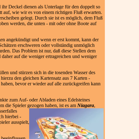
ihr Deckel dienen als Unterlage für den doppelt so
t auf, wie wir es von einem richtigen Fluß erwarten.
serscheiben gelegt. Durch sie ist es möglich, dem Fluß
ben werden, die unten - mit oder ohne Boote auf
egen angekündigt und wenn er erst kommt, kann der
Schätzen erschweren oder vollständig unmöglich
rden. Das Problem ist nur, daß diese Stellen dem
d daher auf die weniger ertragreichen und weniger
llen und stürzen sich in die tosenden Wasser des
t hierzu den gleichen Kartensatz aus 7 Karten -
t haben, bevor er wieder auf alle zurückgreifen kann
nkte zum Auf- oder Abladen eines Edelsteines
m die Spieler gezogen haben, ist es am
Niagara
,
serfalles
h hierbei -
ieler ausspielt,
 beeinflussen