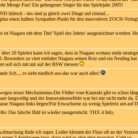
jede Menge Fun! Ein gelungener Sieger für das Spielejahr 2005!
D hübsch - das sind ja gleich zwei Dinge auf einmal...
 - plus einen halben Sympathie-Punkt für den innovativen ZOCH-Verlag
 ist Niagara mit dem Titel 'Spiel des Jahres' ausgezeichnet worden. 
über 20 Spielen kann ich sagen, dass in Niagara weitaus mehr strategisc
Besonders zu viert entfaltet Niagara seinen Reiz und ein Neuling hat
et soll sich mit mir auf der BSW messen
ands Sch..., es sieht niedlich aus-das war auch alles!
egen neuer Mechanismus-Die Flößer vom Katarakt gibt es schon länger
auer langweilig und der Innoavationseffekt war bei mir nicht mehr da.
lasse Niagara links liegen!Für Erwachsene zu wenig Spielreiz um auf 
o: Das falsche Bild ist wieder rausgerutscht. THX 4 Info.
ufmachung finde ich super. Leider klemmt der Fluss oft an der Verzwei
ie ersten 5 Spielzuege lang, dann wird es aber eher monoton. Geht so.