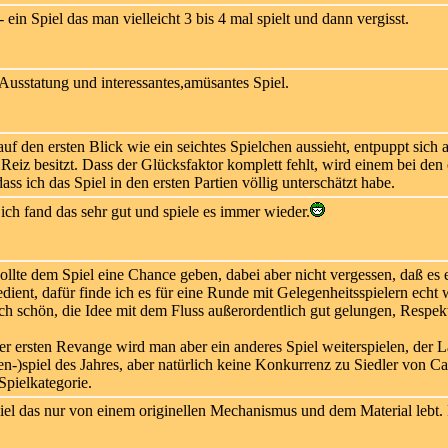
 ein Spiel das man vielleicht 3 bis 4 mal spielt und dann vergisst.
usstatung und interessantes,amüsantes Spiel.
f den ersten Blick wie ein seichtes Spielchen aussieht, entpuppt sich a
 Reiz besitzt. Dass der Glücksfaktor komplett fehlt, wird einem bei den
ass ich das Spiel in den ersten Partien völlig unterschätzt habe.
ich fand das sehr gut und spiele es immer wieder.
llte dem Spiel eine Chance geben, dabei aber nicht vergessen, daß es ei
edient, dafür finde ich es für eine Runde mit Gelegenheitsspielern echt
lich schön, die Idee mit dem Fluss außerordentlich gut gelungen, Respek
er ersten Revange wird man aber ein anderes Spiel weiterspielen, der La
n-)spiel des Jahres, aber natürlich keine Konkurrenz zu Siedler von Ca
Spielkategorie.
el das nur von einem originellen Mechanismus und dem Material lebt. Da