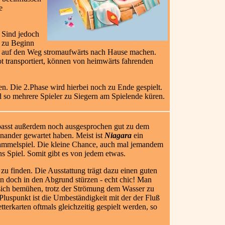
e
. Sind jedoch
h zu Beginn
de auf den Weg stromaufwärts nach Hause machen.
ot transportiert, können von heimwärts fahrenden
en. Die 2.Phase wird hierbei noch zu Ende gespielt.
d so mehrere Spieler zu Siegern am Spielende küren.
 passt außerdem noch ausgesprochen gut zu dem
nander gewartet haben. Meist ist
Niagara
ein
Sammelspiel. Die kleine Chance, auch mal jemandem
ns Spiel. Somit gibt es von jedem etwas.
zu finden. Die Ausstattung trägt dazu einen guten
ann doch in den Abgrund stürzen - echt chic! Man
 sich bemühen, trotz der Strömung dem Wasser zu
Pluspunkt ist die Umbeständigkeit mit der der Fluß
tterkarten oftmals gleichzeitig gespielt werden, so