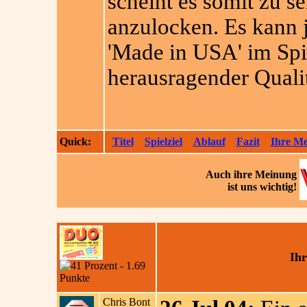
scheint es somit zu s
anzulocken. Es kann j
'Made in USA' im Spi
herausragender Qualitä
Quick:
Titel
Spielziel
Ablauf
Fazit
Ihre M
Auch ihre
Meinung
ist uns wichtig!
Ih
Chris Bont