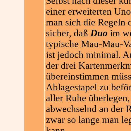
Selbst nach dieser ku
einer erweiterten Un
man sich die Regeln d
sicher, daß
Duo
im we
typische Mau-Mau-Var
ist jedoch minimal. An
der drei Kartenmerkm
übereinstimmen müsse
Ablagestapel zu befö
aller R
uhe überlegen,
abwechselnd an der R
zwar so lange man l
kann.