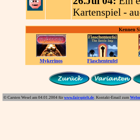
26.Jul 04:
Ein e
Kartenspiel - au
Kennen Si
Mykerinos
Flaschenteufel
© Carsten Wesel am
04.01.2004
für
www.fairspielt.de
. Kontakt-Email zum
Webm