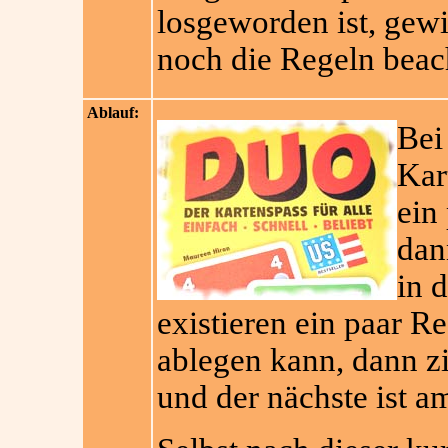
losgeworden ist, gew
noch die Regeln beacht
Ablauf:
Be
Kar
ein
dan
in 
existieren ein paar 
ablegen kann, dann z
und der nächste ist a