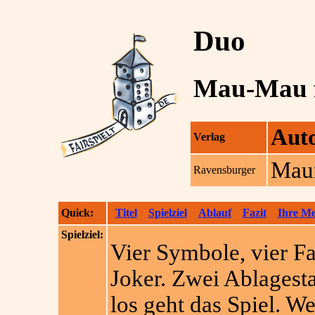
Duo
Mau-Mau f
Aut
Verlag
Mau
Ravensburger
Quick:
Titel
Spielziel
Ablauf
Fazit
Ihre M
Spielziel:
Vier Symbole, vier Fa
Joker. Zwei Ablagesta
los geht das Spiel. We