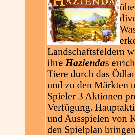
übe
div
Was
erk
Landschaftsfeldern w
ihre
Hazienda
s erric
Tiere durch das Ödla
und zu den Märkten t
Spieler 3 Aktionen p
Verfügung. Hauptakti
und Ausspielen von K
den Spielplan bringe