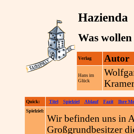
Hazienda
Was wollen
Autor
Verlag
Wolfga
Hans im
Glück
Krame
Quick:
Titel
Spielziel
Ablauf
Fazit
Ihre M
Spielziel:
Wir befinden uns in A
Großgrundbesitzer di