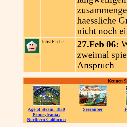
zusammengef
haessliche Gr
nicht noch e
Jobst Fischer
27.Feb 06:
We
zweimal spiel
Anspruch
Kennen Si
Age of Steam: 1830
Seeräuber
F
Pennsylvania /
Northern California