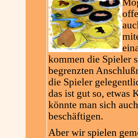
Mög
off
auc
mit
ein
kommen die Spieler si
begrenzten Anschlußm
die Spieler gelegentl
das ist gut so, etwas 
könnte man sich auch 
beschäftigen.
Aber wir spielen gem