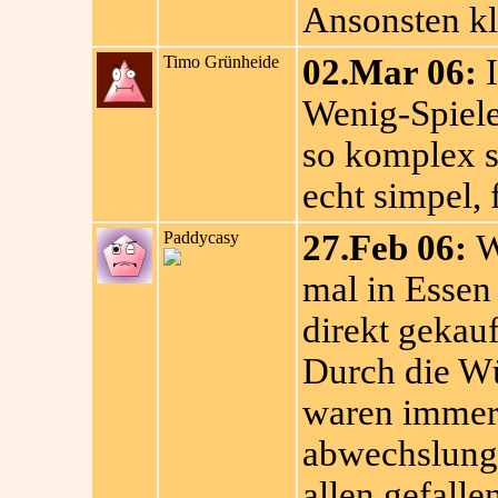
Ansonsten kl
Timo Grünheide
02.Mar 06:
I
Wenig-Spieler
so komplex se
echt simpel, 
Paddycasy
27.Feb 06:
W
mal in Essen
direkt gekauf
Durch die Wü
waren immer
abwechslungs
allen gefalle