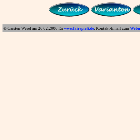
© Carsten Wesel am
26.02.2006
für
www.fairspielt.de
. Kontakt-Email zum
Webm