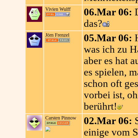
Vivien Wulff
06.Mar 06:
D
das?
Jörn Frenzel
05.Mar 06:
H
was ich zu Ha
aber es hat 
es spielen, ma
schon oft ges
vorbei ist, o
berührt!
Carsten Pinnow
02.Mar 06:
S
einige vom S