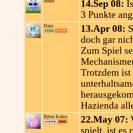
Julius
14.Sep 08:
Is
3 Punkte ang
Hans
13.Apr 08:
S
doch gar nicht
Zum Spiel sel
Mechanismen
Trotzdem ist 
unterhaltsam
herausgekomm
Hazienda all
Björn Kalies
22.May 07:
W
spielt, ist es