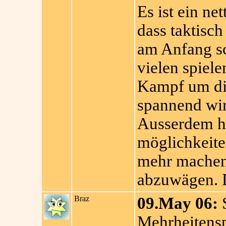
Es ist ein ne
dass taktisch
am Anfang sc
vielen spiel
Kampf um die
spannend wir
Ausserdem ha
möglichkeite
mehr machen
abzuwägen. Da
Braz
09.May 06:
S
Mehrheitensp