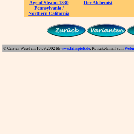
Age of Steam: 1830
Der Alchemist
Pennsylvania /
Northern California
© Carsten Wesel am
16.09.2002
für
www.fairspielt.de
. Kontakt-Email zum
Webm