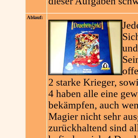
dieser Aufgaben schwi
Ablauf:
Jed
Sic
und
Sei
off
2 starke Krieger, sow
4 haben alle eine gew
bekämpfen, auch wen
Magier nicht sehr aus
zurückhaltend sind al