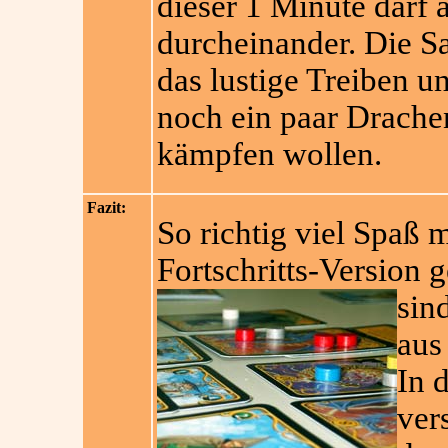
dieser 1 Minute darf 
durcheinander. Die S
das lustige Treiben u
noch ein paar Drache
kämpfen wollen.
Fazit:
So richtig viel Spaß 
Fortschritts-Version
sin
aus
In 
ver