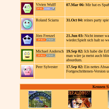
Vivien Wulff
07.Mar 06:
Mir hat es Spa
Roland Sciarra
31.Oct 04:
reines party spie
Jörn Frenzel
21.Jun 03:
Nicht immer war
wieder.Spielt sich halt so w
Michael Andersch
19.Sep 02:
Ich habe die Erf
man wäre ja meist auch blöd
absurdum.
Peer Sylvester
17.Sep 02:
Ein nettes Absac
Fortgeschrittenen-Version u
Kennen Si