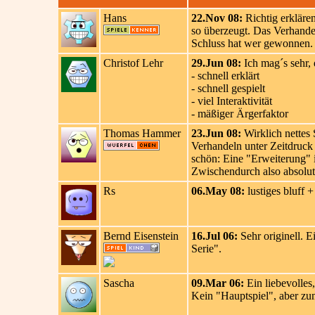
Hans
22.Nov 08:
Richtig erklären
so überzeugt. Das Verhande
Schluss hat wer gewonnen.
Christof Lehr
29.Jun 08:
Ich mag´s sehr, 
- schnell erklärt
- schnell gespielt
- viel Interaktivität
- mäßiger Ärgerfaktor
Thomas Hammer
23.Jun 08:
Wirklich nettes 
Verhandeln unter Zeitdruck 
schön: Eine "Erweiterung" i
Zwischendurch also absolut
Rs
06.May 08:
lustiges bluff 
Bernd Eisenstein
16.Jul 06:
Sehr originell. E
Serie".
Sascha
09.Mar 06:
Ein liebevolles
Kein "Hauptspiel", aber zu