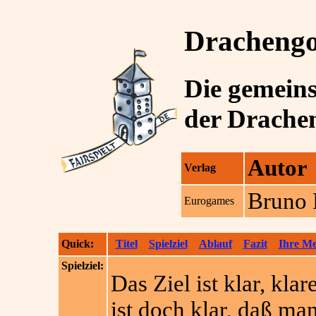
Drachengo
Die gemein
der Drache
Autor
Verlag
Bruno 
Eurogames
Quick:
Titel
Spielziel
Ablauf
Fazit
Ihre M
Spielziel:
Das Ziel ist klar, kla
ist doch klar, daß ma