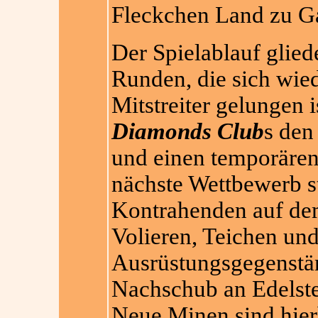
Fleckchen Land zu Ga
Der Spielablauf glied
Runden, die sich wied
Mitstreiter gelungen 
Diamonds Club
s den
und einen temporären 
nächste Wettbewerb sta
Kontrahenden auf de
Volieren, Teichen und
Ausrüstungsgegenstän
Nachschub an Edelstei
Neue Minen sind hierb