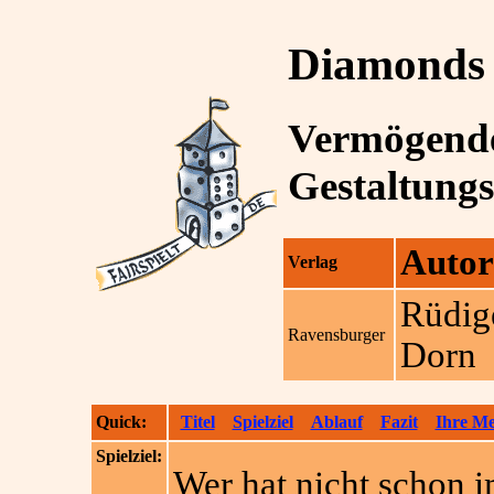
Diamonds
Vermögende
Gestaltung
Autor
Verlag
Rüdig
Ravensburger
Dorn
Quick:
Titel
Spielziel
Ablauf
Fazit
Ihre M
Spielziel:
Wer hat nicht schon 