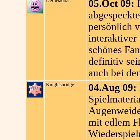
Der Maddäs
05.Oct 09:
D
abgespeckte
persönlich v
interaktive
schönes Fami
definitiv s
auch bei den
Knightsbridge
04.Aug 09:
Spielmateria
Augenweide!
mit edlem F
Wiederspielr