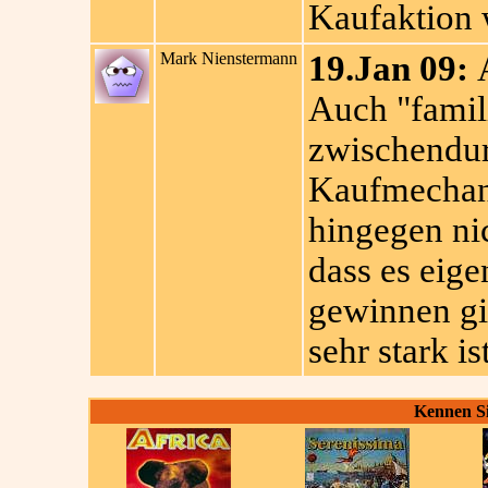
Kaufaktion 
Mark Nienstermann
19.Jan 09:
A
Auch "famili
zwischendur
Kaufmechani
hingegen ni
dass es eige
gewinnen gi
sehr stark is
Kennen Si