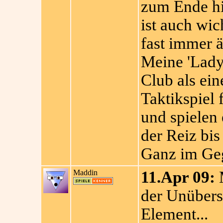
zum Ende hi
ist auch wic
fast immer ä
Meine 'Lady
Club als ei
Taktikspiel 
und spielen 
der Reiz bis
Ganz im Geg
Maddin
11.Apr 09:
M
der Unübers
Element...