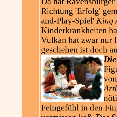
Da hat Ravensburger 
Richtung 'Erfolg' gem
and-Play-Spiel'
King 
Kinderkrankheiten ha
Vulkan hat zwar nur l
geschehen ist doch 
Die
Fig
von
Art
nöt
Feingefühl in den Fi