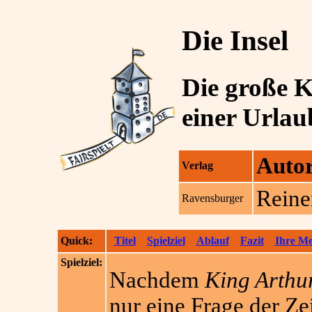
Die Insel
Die große 
einer Urlau
Auto
Verlag
Reine
Ravensburger
Quick:
Titel
Spielziel
Ablauf
Fazit
Ihre M
Spielziel:
Nachdem
King Arthu
nur eine Frage der Ze