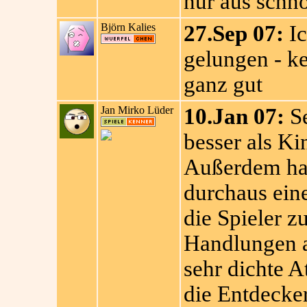
nur aus schnö
Björn Kalies
27.Sep 07:
Ic
gelungen - ke
ganz gut
Jan Mirko Lüder
10.Jan 07:
Se
besser als Kin
Außerdem hat
durchaus ein
die Spieler z
Handlungen a
sehr dichte 
die Entdecke