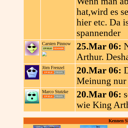
Wenn man aber
hat,wird es s
hier etc. Da i
spannender
Carsten Pinnow
25.Mar 06:
N
Arthur. Desh
Jörn Frenzel
20.Mar 06:
D
Meinung nur 
Marco Stutzke
20.Mar 06:
s
wie King Art
Kennen Si