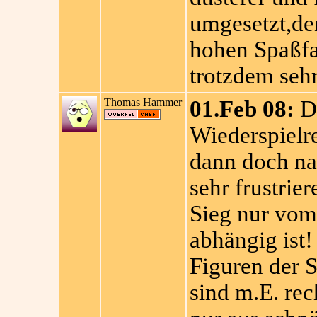
umgesetzt,den
hohen Spaßfa
trotzdem seh
Thomas Hammer
01.Feb 08:
De
Wiederspielre
dann doch nac
sehr frustrie
Sieg nur vom
abhängig ist
Figuren der S
sind m.E. rech