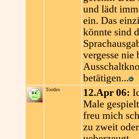
und lädt imm
ein. Das einz
könnte sind 
Sprachausgab
vergesse nie
Ausschaltknop
betätigen...
Tootles
12.Apr 06:
Ic
Male gespielt
freu mich sc
zu zweit oder
ueberzeugt ...