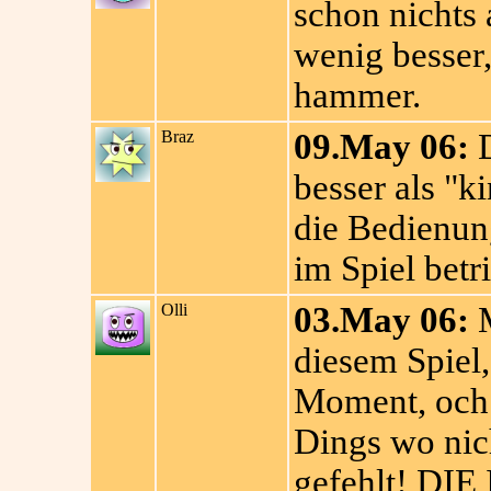
schon nichts a
wenig besser,
hammer.
Braz
09.May 06:
D
besser als "k
die Bedienun
im Spiel betri
Olli
03.May 06:
M
diesem Spiel
Moment, och 
Dings wo nich
gefehlt! DIE