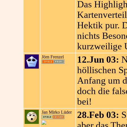
Das Highlight
Kartenvertei
Hektik pur. D
nichts Besond
kurzweilige 
Jörn Frenzel
12.Jun 03:
Ni
höllischen Sp
Anfang um da
doch die fal
bei!
Jan Mirko Lüder
28.Feb 03:
Sp
aber das The