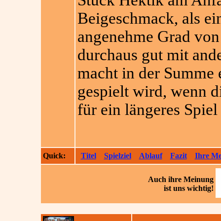
Stück Hektik am Anfan
Beigeschmack, als ei
angenehme Grad von S
durchaus gut mit and
macht in der Summe e
gespielt wird, wenn d
für ein längeres Spiel
Quick:
Titel
Spielziel
Ablauf
Fazit
Ihre M
Auch ihre
Meinung
ist uns wichtig!