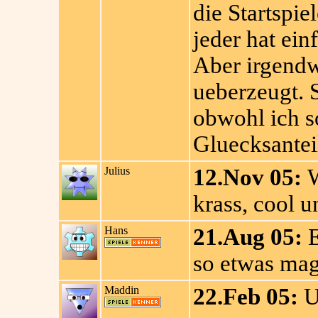
die Startspie
jeder hat ei
Aber irgendwi
ueberzeugt. S
obwohl ich s
Gluecksantei
Julius
12.Nov 05:
W
krass, cool u
Hans
21.Aug 05:
E
so etwas mag,
Maddin
22.Feb 05:
Un