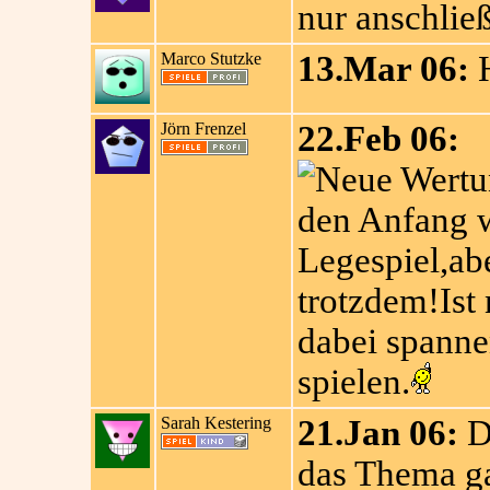
nur anschließ
Marco Stutzke
13.Mar 06:
H
Jörn Frenzel
22.Feb 06:
den Anfang w
Legespiel,ab
trotzdem!Ist 
dabei spanne
spielen.
Sarah Kestering
21.Jan 06:
Di
das Thema g