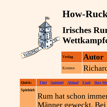
How-Ruc
Irisches Ru
Wettkampfc
Autor
Verlag
Richar
Kosmos
Quick:
Titel
Spielziel
Ablauf
Fazit
Ihre M
Spielziel:
Rum hat schon immer 
Männer geweckt. Bei 