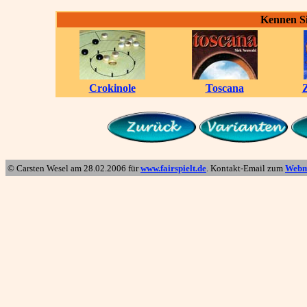
Kennen Si
Crokinole
Toscana
Z
© Carsten Wesel am
28.02.2006
für
www.fairspielt.de
. Kontakt-Email zum
Webm