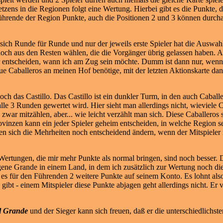
tzens in die Regionen folgt eine Wertung. Hierbei gibt es die Punkte, d
Führende der Region Punkte, auch die Positionen 2 und 3 können
durcha
sich Runde für Runde und nur der jeweils erste Spieler hat die Auswahl
noch aus den Resten wählen, die die Vorgänger übrig gelassen haben. A
er entscheiden, wann ich am Zug sein möchte. Dumm ist dann nur, wenn
ue Caballeros an meinen Hof benötige, mit der letzten Aktionskarte dan
h das Castillo. Das Castillo ist ein dunkler Turm, in den auch Caball
le 3 Runden gewertet wird. Hier sieht man allerdings nicht, wieviele 
zwar mitzählen, aber... wie leicht verzählt man sich. Diese Caballeros s
ovinzen kann ein jeder Spieler geheim entscheiden, in welche Region s
en sich die Mehrheiten noch entscheidend ändern, wenn der Mitspieler n
rtungen, die mir mehr Punkte als normal bringen, sind noch besser. Da
gene Grande in einem Land, in dem ich zusätzlich zur Wertung noch die
nd es für den Führenden 2 weitere Punkte auf seinem Konto. Es lohnt a
gibt - einem Mitspieler diese Punkte abjagen geht allerdings nicht. Er ve
l Grande
und der Sieger kann sich freuen, daß er die unterschiedlichst