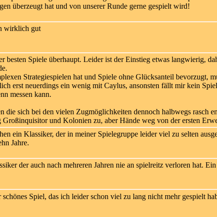
en überzeugt hat und von unserer Runde gerne gespielt wird!
 wirklich gut
r besten Spiele überhaupt. Leider ist der Einstieg etwas langwierig, d
de.
lexen Strategiespielen hat und Spiele ohne Glücksanteil bevorzugt, mu
lich erst neuerdings ein wenig mit Caylus, ansonsten fällt mir kein Spie
enn messen kann.
n die sich bei den vielen Zugmöglichkeiten dennoch halbwegs rasch e
g Großinquisitor und Kolonien zu, aber Hände weg von der ersten Erwe
en ein Klassiker, der in meiner Spielegruppe leider viel zu selten ausg
ehn Jahre.
siker der auch nach mehreren Jahren nie an spielreitz verloren hat. 
 schönes Spiel, das ich leider schon viel zu lang nicht mehr gespielt ha