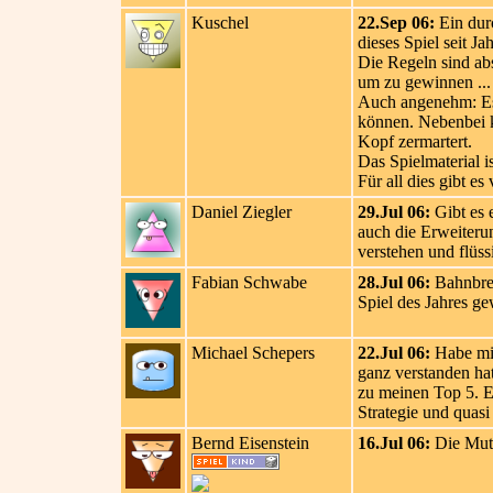
Kuschel
22.Sep 06:
Ein durc
dieses Spiel seit J
Die Regeln sind abs
um zu gewinnen ..
Auch angenehm: Es 
können. Nebenbei k
Kopf zermartert.
Das Spielmaterial is
Für all dies gibt es
Daniel Ziegler
29.Jul 06:
Gibt es 
auch die Erweiterun
verstehen und flüss
Fabian Schwabe
28.Jul 06:
Bahnbrec
Spiel des Jahres g
Michael Schepers
22.Jul 06:
Habe mir
ganz verstanden hat
zu meinen Top 5. E
Strategie und quasi
Bernd Eisenstein
16.Jul 06:
Die Mutt