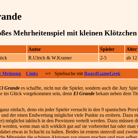
rande
oßes Mehrheitenspiel mit kleinen Klötzchen
Autor
Spieler
Alter
lück
R.Ulrich & W.Kramer
2-5
ab 12
e Meinung
Links
=>
Spielsuche mit
BoardGameGeek
El Grande
es schaffte, nicht nur die Spieler, sondern auch die Jury Spie
wie im Glück vorgekommen sein, denn
El Grande
bekam neben dem Titel
ganz einfach, denn ein jeder Spieler versucht in den 9 spanischen Prov
n- und der einen Endwertung möglichst viele Punkte zu erobern. Dazu 
) möglichst taktisch in den Provinzen verteilt werden. Dazu müssen d
werden, wenn man sich wirklich gut auf sie vorbereitet hat oder man 
 dabei etwas in Schacht zu halten. Beides ist erstens sinnvoll und zwei
ß die Mitspieler die schönen Aktionen vor einem machen und man selber