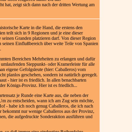
ht hat, zeigt sich dann nach der dritten Wertung am
istorische Karte in die Hand, die erstens den
n teilt sich in 9 Regionen und je eine dieser
e seinen Granden platzieren darf. Von dieser Region
 seinen Einflußbereich über weite Teile von Spanien
.
timmten Bereichen Mehrheiten zu erlangen und dafür
 umlaufenden Sieppunkt- oder Kramerleiste für alle
man eigene Gefolgsleute (hier: Caballeros) vom
cht planlos geschehen, sondern ist natürlich geregelt.
t - hier ist es friedlich. In allen benachbarten
r Königs-Provinz. Hier ist es friedlich...
artensatz je Runde eine Karte aus, die neben der
. Um zu entscheiden, wann ich am Zug sein möchte,
of - habe ich noch genug Caballeros, die ich nach
r bekommt nur wenige Caballeros aus der Provinz,
chen, die aufgedruckte Sonderaktion ausführen und
en, so daß immer eine eindeutige Reihenfolge