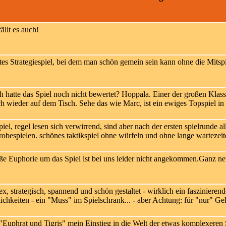
ällt es auch!
es Strategiespiel, bei dem man schön gemein sein kann ohne die Mitspie
h hatte das Spiel noch nicht bewertet? Hoppala. Einer der großen Klass
ich wieder auf dem Tisch. Sehe das wie Marc, ist ein ewiges Topspiel in 
iel, regel lesen sich verwirrend, sind aber nach der ersten spielrunde all
probespielen. schönes taktikspiel ohne würfeln und ohne lange wartezeite
e Euphorie um das Spiel ist bei uns leider nicht angekommen.Ganz net
, strategisch, spannend und schön gestaltet - wirklich ein faszinierende
hkeiten - ein "Muss" im Spielschrank... - aber Achtung: für "nur" Gele
Euphrat und Tigris" mein Einstieg in die Welt der etwas komplexeren S