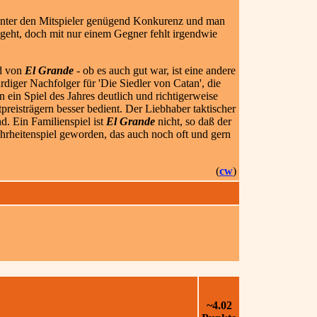
 es unter den Mitspieler genügend Konkurenz und man
u geht, doch mit nur einem Gegner fehlt irgendwie
ad von
El Grande
- ob es auch gut war, ist eine andere
rdiger Nachfolger für 'Die Siedler von Catan', die
 ein Spiel des Jahres deutlich und richtigerweise
reisträgern besser bedient. Der Liebhaber taktischer
. Ein Familienspiel ist
El Grande
nicht, so daß der
Mehrheitenspiel geworden, das auch noch oft und gern
(
cw
)
~4.02