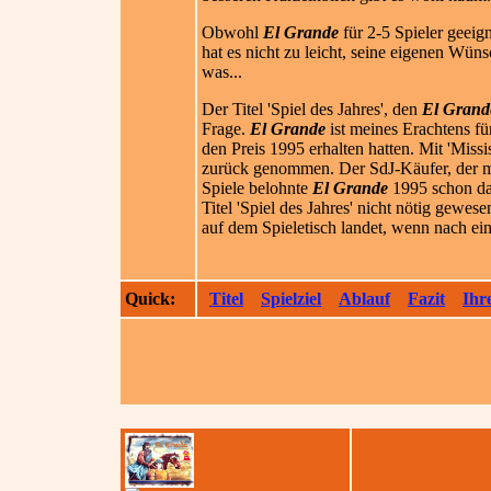
Obwohl
El Grande
für 2-5 Spieler geeig
hat es nicht zu leicht, seine eigenen Wün
was...
Der Titel 'Spiel des Jahres', den
El Grand
Frage.
El Grande
ist meines Erachtens fü
den Preis 1995 erhalten hatten. Mit 'Miss
zurück genommen. Der SdJ-Käufer, der 
Spiele belohnte
El Grande
1995 schon dad
Titel 'Spiel des Jahres' nicht nötig gewes
auf dem Spieletisch landet, wenn nach ei
Quick:
Titel
Spielziel
Ablauf
Fazit
Ihr