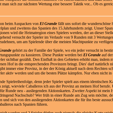
 man sich zur nächsten Wertung eine bessere Taktik vor... Ob es gereic
on beim Auspacken von
El Grande
fällt uns sofort die wunderschöne h
elplan und zweitens das Spanien des 15.Jahrhunderts zeigt. Unser Spanie
ionen wird die Heimatregion eines Spielers werden, der an dieser Stell
gehend versucht der Spieler im Verlaufe von 9 Runden mit 3 Wertungen
zudehnen, um am Spielende über die meisten Machtpunkte zu verfügen
Grande
gehört zu der Familie der Spiele, wo ein jeder versucht in bes
tungspunkte zu kassieren. Diese Punkte werden bei
El Grande
auf der
eler sichtbar gezählt. Den Einfluß in den Gebieten erhöht man, indem 
enen Hof in die entsprechenden Provinzen bringt. Dies' darf natürlich ni
gibt immer eine Provinz, in der der König aktuell nach dem Rechten schau
er aktiv werden und um die besten Plätze kämpfen. Nur eben nicht in de
nde Spielreihenfolge, denn jeder Spieler spielt aus einem identischen K
h zeigt, wieviele Caballeros ich aus der Provinz an meinen Hof berufe
 für Runde neu - ausliegenden Aktionskarten. Zweiter Aspekt ist mein H
 dringend Nachschub? Wer früh in einer Runde am Zug sein möchte, de
den und sich von den ausliegenden Aktionkarten die für ihn beste aussu
balleros nach Spanien führen.
pielt werden und 2 Spieler dürfen auch niemals die gleiche Karte spiel