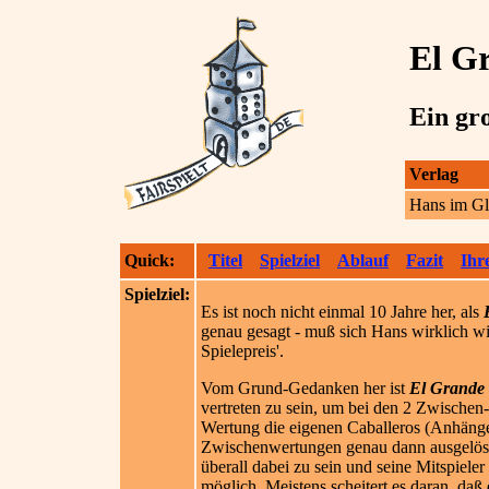
El G
Ein gr
Verlag
Hans im G
Quick:
Titel
Spielziel
Ablauf
Fazit
Ihr
Spielziel:
Es ist noch nicht einmal 10 Jahre her, als
genau gesagt - muß sich Hans wirklich 
Spielepreis'.
Vom Grund-Gedanken her ist
El Gra
nde
vertreten zu sein, um bei den 2 Zwische
Wertung die eigenen Caballeros (Anhänger
Zwischenwertungen genau dann ausgelöst 
überall dabei zu sein und seine Mitspieler
möglich. Meistens scheitert es daran, da