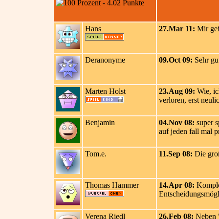
Hans
27.Mar 11:
Mir gef
Deranonyme
09.Oct 09:
Sehr gut
Marten Holst
23.Aug 09:
Wie, ic
verloren, erst neul
Benjamin
04.Nov 08:
super sp
auf jeden fall mal 
Tom.e.
11.Sep 08:
Die groß
Thomas Hammer
14.Apr 08:
Komplex
Entscheidungsmöglic
Verena Riedl
26.Feb 08:
Neben "