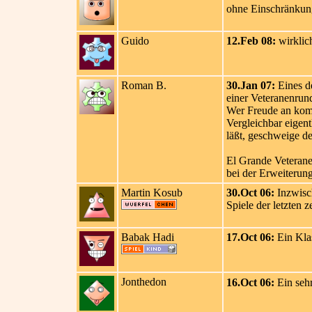
ohne Einschränkung
Guido
12.Feb 08:
wirklich
Roman B.
30.Jan 07:
Eines de
einer Veteranenrun
Wer Freude an komp
Vergleichbar eigent
läßt, geschweige d
El Grande Veterane
bei der Erweiterun
Martin Kosub
30.Oct 06:
Inzwisch
Spiele der letzten z
Babak Hadi
17.Oct 06:
Ein Klas
Jonthedon
16.Oct 06:
Ein sehr