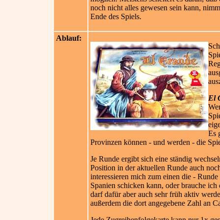
noch nicht alles gewesen sein kann, nimmt
Ende des Spiels.
Ablauf:
Sch
Spi
Reg
aus
aus
El 
Wer
Spi
eig
Es 
Provinzen können - und werden - die Spiel
Je Runde ergibt sich eine ständig wechsel
Position in der aktuellen Runde auch noc
interessieren mich zum einen die - Runde
Spanien schicken kann, oder brauche ich
darf dafür aber auch sehr früh aktiv wer
außerdem die dort angegebene Zahl an Ca
Jede Zugreihenfolgekarte kann nur 1x ges