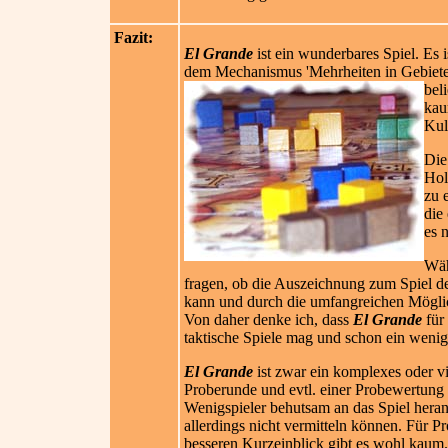
Fazit:
El Grande
ist ein wunderbares Spiel. Es 
dem Mechanismus 'Mehrheiten in Gebieten'
bel
kau
Kult
Die
Hol
zu 
die
es 
Wä
fragen, ob die Auszeichnung zum Spiel des
kann und durch die umfangreichen Möglichk
Von daher denke ich, dass
El Grande
für 
taktische Spiele mag und schon ein weni
El Grande
ist zwar ein komplexes oder vi
Proberunde und evtl. einer Probewertung
Wenigspieler behutsam an das Spiel heran
allerdings nicht vermitteln können. Für P
besseren Kurzeinblick gibt es wohl kaum.