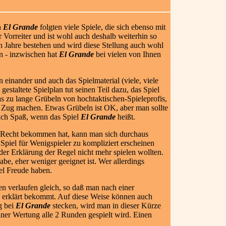
h
El Grande
folgten viele Spiele, die sich ebenso mit
r Vorreiter und ist wohl auch deshalb weiterhin so
en Jahre bestehen und wird diese Stellung auch wohl
n - inzwischen hat
El Grande
bei vielen von Ihnen
n einander und auch das Spielmaterial (viele, viele
staltete Spielplan tut seinen Teil dazu, das Spiel
s zu lange Grübeln von hochtaktischen-Spieleprofis,
n Zug machen. Etwas Grübeln ist OK, aber man sollte
auch Spaß, wenn das Spiel
El Grande
heißt.
 Recht bekommen hat, kann man sich durchaus
 Spiel für Wenigspieler zu kompliziert erscheinen
der Erklärung der Regel nicht mehr spielen wollten.
abe, eher weniger geeignet ist. Wer allerdings
el Freude haben.
en verlaufen gleich, so daß man nach einer
h erklärt bekommt. Auf diese Weise können auch
g bei
El Grande
stecken, wird man in dieser Kürze
einer Wertung alle 2 Runden gespielt wird. Einen