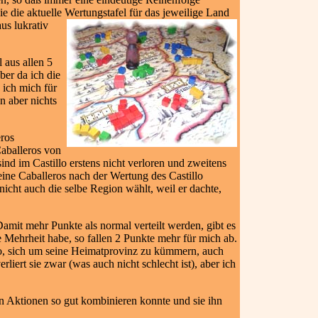
ie die aktuelle Wertungstafel für das jeweilige Land
us lukrativ
 aus allen 5
ber da ich die
 ich mich für
n aber nichts
eros
Caballeros von
ind im Castillo erstens nicht verloren und zweitens
eine Caballeros nach der Wertung des Castillo
icht auch die selbe Region wählt, weil er dachte,
mit mehr Punkte als normal verteilt werden, gibt es
 Mehrheit habe, so fallen 2 Punkte mehr für mich ab.
lso, sich um seine Heimatprovinz zu kümmern, auch
rliert sie zwar (was auch nicht schlecht ist), aber ich
en Aktionen so gut kombinieren konnte und sie ihn