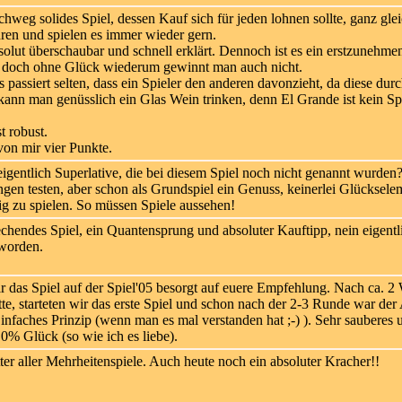
hweg solides Spiel, dessen Kauf sich für jeden lohnen sollte, ganz glei
ahren und spielen es immer wieder gern.
olut überschaubar und schnell erklärt. Dennoch ist es ein erstzunehmende
. doch ohne Glück wiederum gewinnt man auch nicht.
passiert selten, dass ein Spieler den anderen davonzieht, da diese 
ann man genüsslich ein Glas Wein trinken, denn El Grande ist kein Sp
t robust.
 von mir vier Punkte.
eigentlich Superlative, die bei diesem Spiel noch nicht genannt wurde
gen testen, aber schon als Grundspiel ein Genuss, keinerlei Glückselem
ig zu spielen. So müssen Spiele aussehen!
hendes Spiel, ein Quantensprung und absoluter Kauftipp, nein eigentli
eworden.
 das Spiel auf der Spiel'05 besorgt auf euere Empfehlung. Nach ca. 2 
te, starteten wir das erste Spiel und schon nach der 2-3 Runde war der 
infaches Prinzip (wenn man es mal verstanden hat ;-) ). Sehr sauberes 
 0% Glück (so wie ich es liebe).
er aller Mehrheitenspiele. Auch heute noch ein absoluter Kracher!!