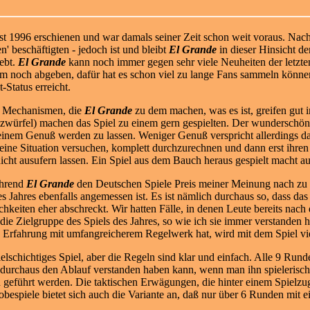
ist 1996 erschienen und war damals seiner Zeit schon weit voraus. Nac
 beschäftigten - jedoch ist und bleibt
El Grande
in dieser Hinsicht de
iebt.
El Grande
kann noch immer gegen sehr
viele Neuheiten der letzt
m noch abgeben, dafür hat es schon viel zu lange Fans sammeln könne
-Status erreicht.
 Mechanismen, die
El Grande
zu dem machen, was es ist, greifen gut i
zwürfel) machen das Spiel zu einem gern gespielten. Der wunderschön ge
einem Genuß werden zu lassen. Weniger Genuß verspricht allerdings da
 eine Situation versuchen, komplett durchzurechnen und dann erst ihre
nicht ausufern lassen. Ein Spiel aus dem Bauch heraus gespielt macht 
hrend
El Grande
den Deutschen Spiele Preis meiner Meinung nach zu
 Jahres ebenfalls angemessen ist. Es ist nämlich durchaus so, dass das
eiten eher abschreckt. Wir hatten Fälle, in denen Leute bereits nach 
die Zielgruppe des Spiels des Jahres, so wie ich sie immer verstanden h
g Erfahrung mit umfangreicherem Regelwerk hat, wird mit dem Spiel vi
elschichtiges Spiel, aber die Regeln sind klar und einfach. Alle 9 Rund
 durchaus den Ablauf verstanden haben kann, wenn man ihn spielerisc
 geführt werden. Die taktischen Erwägungen, die hinter einem Spielzu
robespiele bietet sich auch die Variante an, daß nur über 6 Runden mit 