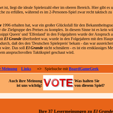
net ist, liegt die ideale Spielerzahl eher im oberen Bereich. Hier gibt
sche zu erfüllen, während es im 2-Personen-Spiel zwar recht taktisch z
e
1996 erhalten hat, war ein großer Glücksfall für den Bekanntheitsgr
r die Zielgruppe des Preises zu komplex. In diesem Sinne ist es kein wü
issippi Queen' und 'Elfenland' in den Folgejahren wurde der Anspruch an
mit
El Grande
überfordert war, wurde in den Folgejahren mit den Hauptp
urch, daß des den 'Deutschen Spielepreis' bekam - das war ausreichend
en wäre. Das soll
El Grande
nicht schmälern - es ist ein erstklassiges 
nem anspruchsvollen Taktikspiel geschaut wird.
e Meinung
Links
=>
Spielsuche mit
BoardGameGeek
Auch ihre
Meinung
Was halten Sie
ist uns wichtig!
von diesem Spiel?
Ihre 37 Lesermeinungen
zu
El Grande