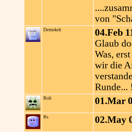
....zusa
von "Schät
Demokrit
04.Feb 1
Glaub do
Was, ers
wir die A
verstande
Runde... 
Roli
01.Mar 0
Rs
02.May 