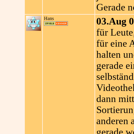
Gerade n
Hans
03.Aug 0
für Leute
für eine
halten u
gerade ei
selbstän
Videothe
dann mit
Sortierun
anderen 
gerade w