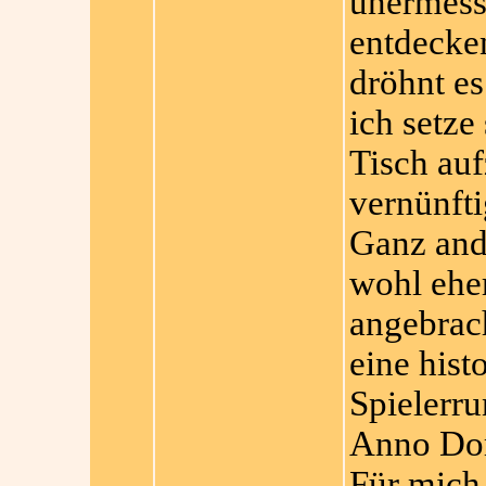
unermess
entdecken
dröhnt e
ich setze
Tisch au
vernünft
Ganz and
wohl eher 
angebrach
eine hist
Spielerru
Anno Do
Für mich 