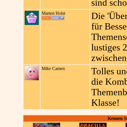
sind scho
Marten Holst
Die 'Übe
für Besse
Themense
lustiges 
zwischen
Mike Camen
Tolles un
die Komb
Themenbe
Klasse!
Kennen Si