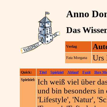
Anno Do
Das Wissen
Aut
Verlag
Urs 
Fata Morgana
Quick:
Titel
Spielziel
Ablauf
Fazit
Ihre M
Spielziel:
Ich weiß viel über d
und bin besonders in 
'Lifestyle', 'Natur', '