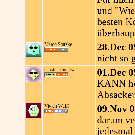
und "Wie 
besten K
überhaup
Marco Stutzke
28.Dec 0
nicht so 
Carsten Pinnow
01.Dec 0
KANN hel
Absacker
Vivien Wulff
09.Nov 0
darum ver
jedesmal 