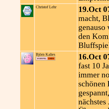
Christof Lehr
19.Oct 0
macht, Bl
genauso w
den Komm
Bluffspie
Björn Kalies
16.Oct 0
fast 10 J
immer noc
schönen 
gespannt,
nächstes 