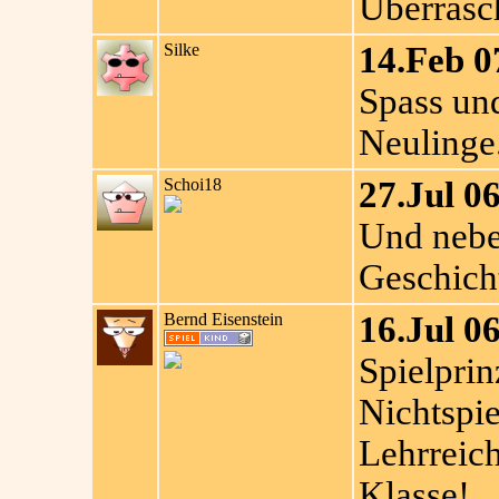
Überrasch
Silke
14.Feb 0
Spass und
Neulinge
Schoi18
27.Jul 06
Und neben
Geschicht
Bernd Eisenstein
16.Jul 06
Spielpri
Nichtspi
Lehrreich
Klasse!