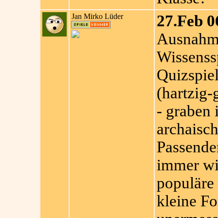
Jan Mirko Lüder
27.Feb 0
Ausnahme
Wissenssp
Quizspiel
(hartzig-
- graben 
archaisc
Passende
immer wie
populäre 
kleine Fo