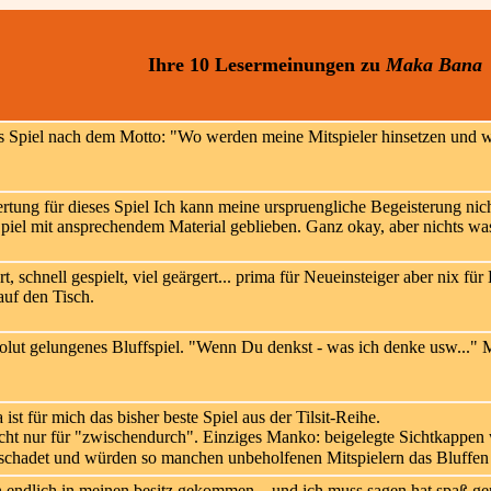
Ihre 10 Lesermeinungen
zu
Maka Bana
 Spiel nach dem Motto: "Wo werden meine Mitspieler hinsetzen und wo
Ich kann meine urspruengliche Begeisterung nicht
Spiel mit ansprechendem Material geblieben. Ganz okay, aber nichts wa
rt, schnell gespielt, viel geärgert... prima für Neueinsteiger aber nix
auf den Tisch.
lut gelungenes Bluffspiel. "Wenn Du denkst - was ich denke usw..." Mi
st für mich das bisher beste Spiel aus der Tilsit-Reihe.
icht nur für "zwischendurch". Einziges Manko: beigelegte Sichtkappen 
eschadet und würden so manchen unbeholfenen Mitspielern das Bluffen 
h endlich in meinen besitz gekommen... und ich muss sagen hat spaß g