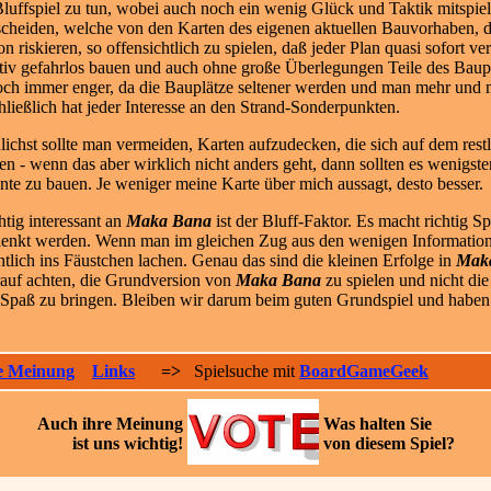
uffspiel zu tun, wobei auch noch ein wenig Glück und Taktik mitspielen
scheiden
, welche von den Karten des eigenen aktuellen Bauvorhaben, 
on riskieren, so offensichtlich zu spielen, daß jeder Plan quasi sofort
ativ gefahrlos bauen und auch ohne große Überlegungen Teile des Baupla
och immer enger, da die Bauplätze seltener werden und man mehr und 
chließlich hat jeder Interesse an den Strand-Sonderpunkten.
lichst sollte man vermeiden, Karten aufzudecken, die sich auf dem restl
sen - wenn das aber wirklich nicht anders geht, dann sollten es wenigste
nte zu bauen. Je weniger meine Karte über mich aussagt, desto besser.
htig interessant an
Maka Bana
ist der Bluff-Faktor. Es macht richtig S
gelenkt werden. Wenn man im gleichen Zug aus den wenigen Informatione
entlich ins Fäustchen lachen. Genau das sind die kleinen Erfolge in
Mak
arauf achten, die Grundversion von
Maka Bana
zu spielen und nicht die
r Spaß zu bringen. Bleiben wir darum beim guten Grundspiel und haben
e Meinung
Links
=>
Spielsuche mit
BoardGameGeek
Auch ihre
Meinung
Was halten Sie
ist uns wichtig!
von diesem Spiel?