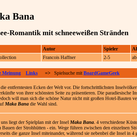
ka Bana
ee-Romantik mit schneeweißen Stränden
Autor
Spieler
Al
Collection
Francois Haffner
2-5
ab
e Meinung
Links
=>
Spielsuche mit
BoardGameGeek
n die entferntesten Ecken der Welt vor. Die fortschrittlichsten Inselvöl
erkünfte von ihrer schönsten Seite zu präsentieren. Die paradiesische I
 jedoch will man sich die schöne Natur nicht mit großen Hotel-Bauten ve
auf
Maka Bana
die Wahl sind.
 uns liegt der Spielplan mit der Insel
Maka Bana
. 4 verschiedene Küst
 Bauen der Strohhütten - ein. Wege führen zwischen den einzelnen Str
erseits die ganze Insel miteinander, während sie nebenbei die Insel in 4 