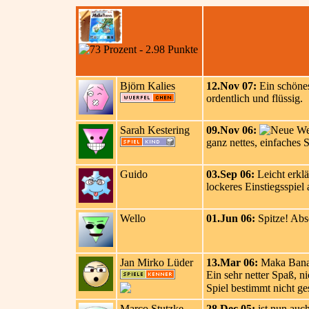
Björn Kalies
12.Nov 07:
Ein schönes
ordentlich und flüssig.
Sarah Kestering
09.Nov 06:
ganz nettes, einfaches 
Guido
03.Sep 06:
Leicht erklä
lockeres Einstiegsspiel 
Wello
01.Jun 06:
Spitze! Abso
Jan Mirko Lüder
13.Mar 06:
Maka Bana i
Ein sehr netter Spaß, n
Spiel bestimmt nicht g
Marco Stutzke
28.Dec 05:
ist nun auc