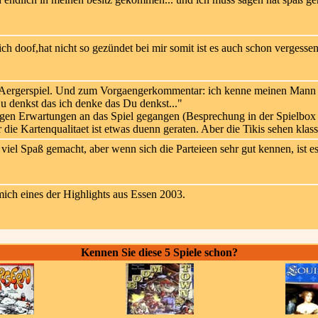
ich doof,hat nicht so gezündet bei mir somit ist es auch schon vergessen
 Aergerspiel. Und zum Vorgaengerkommentar: ich kenne meinen Mann se
 denkst das ich denke das Du denkst..."
rigen Erwartungen an das Spiel gegangen (Besprechung in der Spielbox w
r die Kartenqualitaet ist etwas duenn geraten. Aber die Tikis sehen klas
 viel Spaß gemacht, aber wenn sich die Parteieen sehr gut kennen, ist 
mich eines der Highlights aus Essen 2003.
Kennen Sie diese 5 Spiele schon?