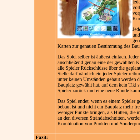
jed
vor
vor
Kun
Jed
und
ger
Karten zur genauen Bestimmung des Baup
Das Spiel selber ist äußerst einfach. Jed
anschließend genau eine der gewählten Kar
alle Spieler Rückschlüsse über die geplan
Stelle darf nämlich ein jeder Spieler reih
unter keinen Umständen gebaut werden darf
Bauplatz gewählt hat, auf dem kein Tiki s
Spieler zurück und eine neue Runde kann 
Das Spiel endet, wenn es einem Spieler ge
bebaut ist und nicht ein Bauplatz mehr fre
weniger Punkte bringen, als Hütten, die 
an den diversen Strändabschnitten, werden 
Kombination von Punkten und Sonderpunkt
Fazit: