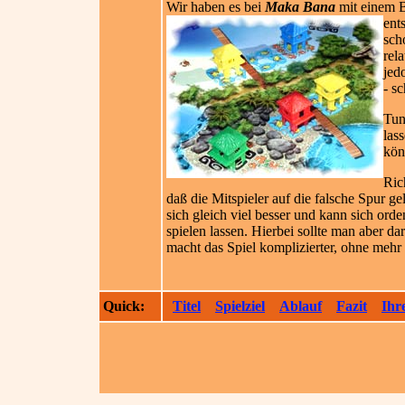
Wir haben es bei
Maka Bana
mit einem Bl
ent
sch
rel
jed
- s
Tun
las
kön
Ric
daß die Mitspieler auf die falsche Spur 
sich gleich viel besser und kann sich ord
spielen lassen. Hierbei sollte man aber d
macht das Spiel komplizierter, ohne meh
Quick:
Titel
Spielziel
Ablauf
Fazit
Ihr