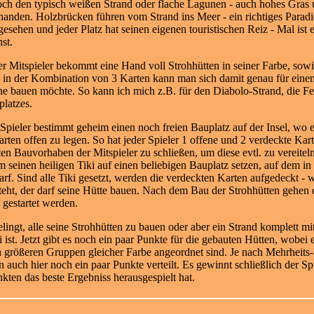
och den typisch weißen Strand oder flache Lagunen - auch hohes Gras u
handen. Holzbrücken führen vom Strand ins Meer - ein richtiges Paradie
gesehen und jeder Platz hat seinen eigenen touristischen Reiz - Mal ist
st.
er Mitspieler bekommt eine Hand voll Strohhütten in seiner Farbe, so
 in der Kombination von 3 Karten kann man sich damit genau für einen
ne bauen möchte. So kann ich mich z.B. für den Diabolo-Strand, die Fe
latzes.
er Spieler bestimmt geheim einen noch freien Bauplatz auf der Insel, wo
ten offen zu legen. So hat jeder Spieler 1 offene und 2 verdeckte Kart
ten Bauvorhaben der Mitspieler zu schließen, um diese evtl. zu vereitel
um seinen heiligen Tiki auf einen beliebigen Bauplatz setzen, auf dem i
. Sind alle Tiki gesetzt, werden die verdeckten Karten aufgedeckt - we
teht, der darf seine Hütte bauen. Nach dem Bau der Strohhütten gehen d
gestartet werden.
lingt, alle seine Strohhütten zu bauen oder aber ein Strand komplett mi
i ist. Jetzt gibt es noch ein paar Punkte für die gebauten Hütten, wobei
in größeren Gruppen gleicher Farbe angeordnet sind. Je nach Mehrheits-
auch hier noch ein paar Punkte verteilt. Es gewinnt schließlich der Spie
en das beste Ergebniss herausgespielt hat.