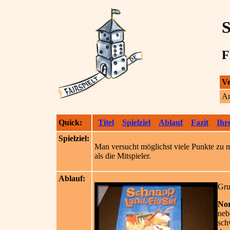
S
F
Ve
A
Quick:
Titel
Spielziel
Ablauf
Fazit
Ihr
Spielziel:
Man versucht möglichst viele Punkte zu 
als die Mitspieler.
Ablauf:
Gru
Nor
neb
sch