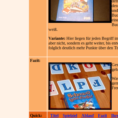
dem
den
und
Buc
ein
Buc
weiß.
Variante:
Hier liegen für jeden Begriff 
aber nicht, sondern es geht weiter, bis 
folglich deutlich mehr Punkte über den 
Fazit:
Ges
geh
Was
ger
Fre
Quick:
Titel
Spielziel
Ablauf
Fazit
Ihr