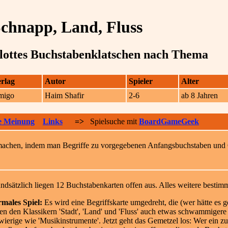
chnapp, Land, Fluss
lottes Buchstabenklatschen nach Thema
rlag
Autor
Spieler
Alter
migo
Haim Shafir
2-6
ab 8 Jahren
e Meinung
Links
=>
Spielsuche mit
BoardGameGeek
machen, indem man Begriffe zu vorgegebenen Anfangsbuchstaben und Ob
ndsätzlich liegen 12 Buchstabenkarten offen aus. Alles weitere bestimm
males Spiel:
Es wird eine Begriffskarte umgedreht, die (wer hätte es g
en den Klassikern 'Stadt', 'Land' und 'Fluss' auch etwas schwammigere 
wierige wie 'Musikinstrumente'. Jetzt geht das Gemetzel los: Wer ein 