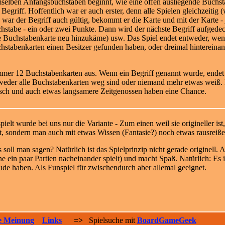
selben Anfangsbuchstaben beginnt, wie eine offen ausliegende Buchstab
 Begriff. Hoffentlich war er auch erster, denn alle Spielen gleichzeitig
 war der Begriff auch gültig, bekommt er die Karte und
mit der Karte -
hstabe - ein oder zwei Punkte. Dann wird der nächste Begriff aufgedec
e Buchstabenkarte neu hinzukäme) usw. Das Spiel endet entweder, wen
hstabenkarten einen Besitzer gefunden haben, oder dreimal hintereina
immer 12 Buchstabenkarten aus. Wenn ein Begriff genannt wurde, ende
entweder alle Buchstabenkarten weg sind oder niemand mehr etwas weiß.
Tisch und auch etwas langsamere Zeitgenossen haben eine Chance.
pielt wurde bei uns nur die Variante - Zum einen
weil sie origineller is
t, sondern man auch mit etwas Wissen (Fantasie?) noch etwas rausreiß
 soll man sagen? Natürlich ist das Spielprinzip nicht gerade originell. Ab
ne ein paar Partien nacheinander spielt) und macht Spaß. Natürlich: Es 
ude haben. Als Funspiel für zwischendurch aber allemal geeignet.
e Meinung
Links
=>
Spielsuche mit
BoardGameGeek