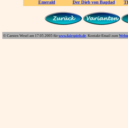
Emerald
Der Dieb von Bagdad
T
© Carsten Wesel am
17.05.2005
für
www.fairspielt.de
. Kontakt-Email zum
Webm