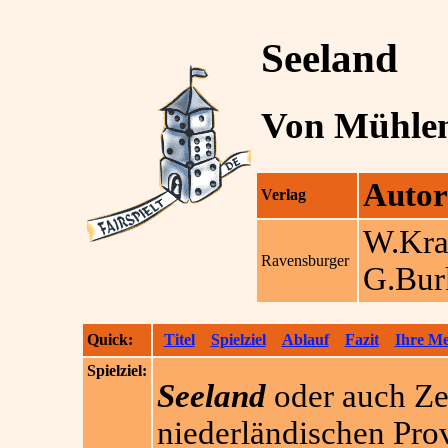
Seeland
Von Mühle
Autor
Verlag
W.Kra
Ravensburger
G.Bur
Quick:
Titel
Spielziel
Ablauf
Fazit
Ihre M
Spielziel:
Seeland
oder auch Zee
niederländischen Pro