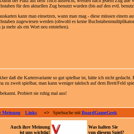
. Damit der Platz auf dem Tisch ausreicht, werden nach jedem Zug alle 
hstaben für den aktuellen Zug benutzt wurden (bis auf den evtl. benut
uskarten kann man einsetzen, wann man mag - diese müss
en einem au
hstaben zugewiesen werden (obwohl es keine Buchstabenmultiplikator
 ja mehr als ein Wort neu entstehen).
 daß die Kartenvariante so gut spielbar ist, hätte ich nicht gedacht. E
rima zu zweit spielbar, man kann weniger taktisch auf dem Brett/Feld spi
bekannt. Probiert sie ruhig mal aus!
e Meinung
Links
=>
Spielsuche mit
BoardGameGeek
Auch ihre
Meinung
Was halten Sie
ist uns wichtig!
von diesem Spiel?