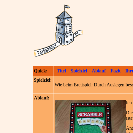
Quick:
Titel
Spielziel
Ablauf
Fazit
Ihr
Spielziel:
Wie beim Brettspiel: Durch Auslegen beso
Ablauf:
Ich
Die
(st
Änd