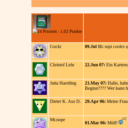
Gucki
09.Jul 11:
supi cooles sp
Christof Lehr
22.Jun 07:
Ein Kartensp
Jutta Haertling
21.May 07:
Hallo, habe
Beginn???? Wer kann h
Dieter K. Aus D.
29.Apr 06:
Meine Frau u
Mr.nope
01.Mar 06:
Müll!