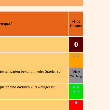
~1.02
enspiel
Punkte
0
 Wieviel Karten bekommt jeder Spieler zu
Ohne
Wertung
spielen und dadurch kurzweiliger ist