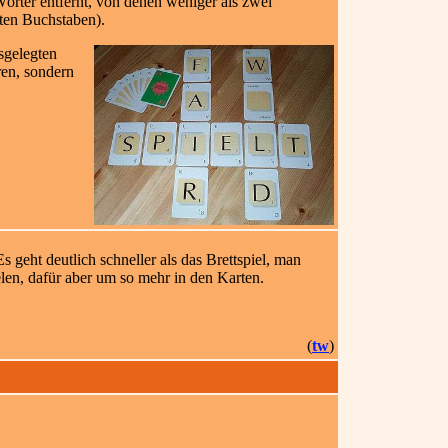
Wörter entfernt, von denen weniger als zwei
zten Buchstaben).
sgelegten
en, sondern
s geht deutlich schneller als das Brettspiel, man
elen, dafür aber um so mehr in den Karten.
(
tw
)