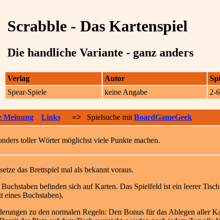
Scrabble - Das Kartenspiel
Die handliche Variante - ganz anders
Verlag
Autor
Spi
Spear-Spiele
keine Angabe
2-
e Meinung
Links
=>
Spielsuche mit
BoardGameGeek
nders toller Wörter möglichst viele Punkte machen.
 setze das Brettspiel mal als bekannt voraus.
 Buchstaben befinden sich auf Karten. Das Spielfeld ist ein leerer Tisch
att eines Buchstaben).
erungen zu den normalen Regeln: Den Bonus für das Ablegen aller Kar