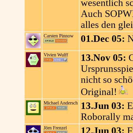
wesentlich sc
Auch SOPWIT
alles den gl
Carsten Pinnow
01.Dec 05:
N
Vivien Wulff
13.Nov 05:
G
Ursprunsspiel
nicht so sch
Original!
Michael Andersch
13.Jun 03:
E
Roborally m
Jörn Frenzel
12.Jun 03:
F