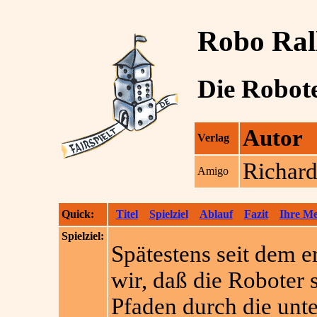
Robo Ral
Die Robote
Autor
Verlag
Richard
Amigo
Quick:
Titel
Spielziel
Ablauf
Fazit
Ihre M
Spielziel:
Spätestens seit dem e
wir, daß die Roboter 
Pfaden durch die unte