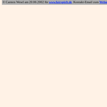
© Carsten Wesel am
20.06.2002
für
www.fairspielt.de
. Kontakt-Email zum
Webm