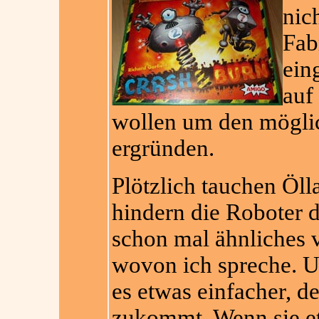
nic
Fab
ein
auf
wollen um den mögli
ergründen.
Plötzlich tauchen Öll
hindern die Roboter d
schon mal ähnliches v
wovon ich spreche. U
es etwas einfacher, de
zukommt. Wenn sie e