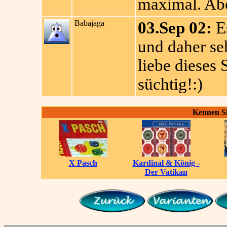
maximal. Abe
Babajaga
03.Sep 02:
Es
und daher se
liebe dieses 
süchtig!:)
Kennen Si
X Pasch
Kardinal & König -
Der Vatikan