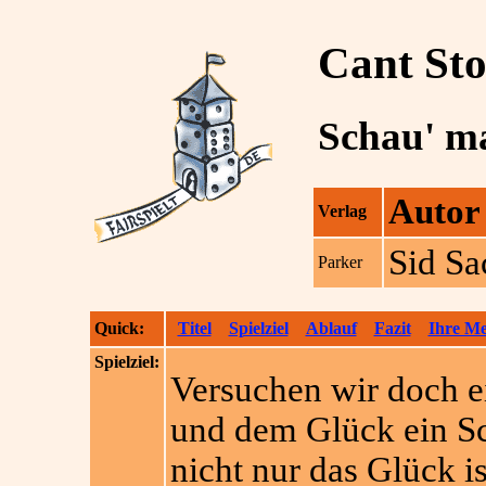
Cant St
Schau' ma
Autor
Verlag
Sid S
Parker
Quick:
Titel
Spielziel
Ablauf
Fazit
Ihre M
Spielziel:
Versuchen wir doch e
und dem Glück ein S
nicht nur das Glück i