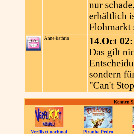
nur schade,
erhältlich 
Flohmarkt 
Anne-kathrin
14.Oct 02:
Das gilt ni
Entscheidu
sondern fü
"Can't Stop
Kennen Si
Verflixxt nochmal
Piranha Pedro