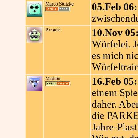
Marco Stutzke
05.Feb 06:
zwischendu
Brrause
10.Nov 05
Würfelei. 
es mich ni
Würfeltrai
Maddin
16.Feb 05:
einem Spie
daher. Abe
die PARKER
Jahre-Plas