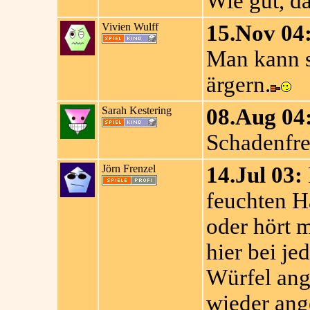
Wie gut, d
Vivien Wulff
15.Nov 04
Man kann s
ärgern.
Sarah Kestering
08.Aug 04
Schadenfr
Jörn Frenzel
14.Jul 03:
feuchten H
oder hört 
hier bei je
Würfel ang
wieder ang