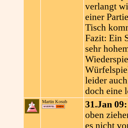
verlangt w
einer Parti
Tisch kom
Fazit: Ein
sehr hohem
Wiederspiel
Würfelspie
leider auch
doch eine 
Martin Kosub
31.Jan 09:
oben ziehen
es nicht v