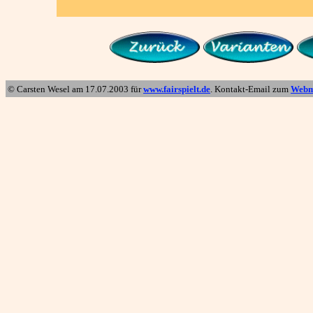
© Carsten Wesel am
17.07.2003
für
www.fairspielt.de
. Kontakt-Email zum
Webm