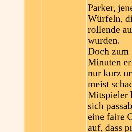
Parker, jen
Würfeln, d
rollende a
wurden.
Doch zum S
Minuten erk
nur kurz u
meist scha
Mitspieler
sich passa
eine faire 
auf, dass p