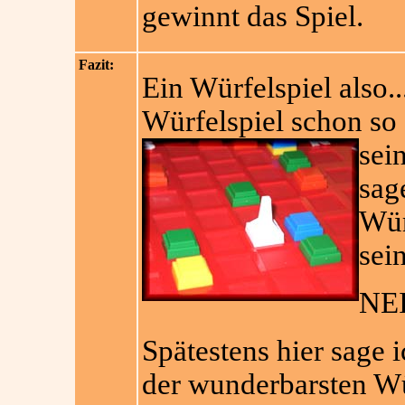
gewinnt das Spiel.
Fazit:
Ein Würfelspiel also
Würfelspiel schon so
sei
sag
Wür
sei
NE
Spätestens hier sage i
der wunderbarsten Wür