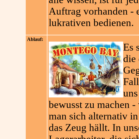
Auftrag vorhanden - e
lukrativen bedienen.
Ablauf:
Es 
die
Geg
Fal
uns
bewusst zu machen - w
man sich alternativ i
das Zeug hällt. In uns