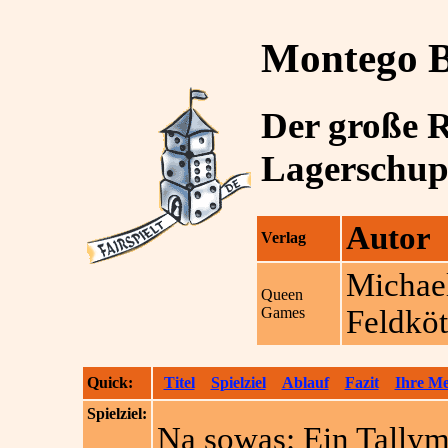
Montego 
Der große 
Lagerschu
Autor
Verlag
Michae
Queen
Games
Feldköt
Quick:
Titel
Spielziel
Ablauf
Fazit
Ihre M
Spielziel:
Na sowas: Ein Tallym