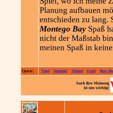
Spiel, wo ich meine Z
Planung aufbauen möc
entschieden zu lang. 
Montego Bay
Spaß ha
nicht der Maßstab bin
meinen Spaß in keine
Quick:
Titel
Spielziel
Ablauf
Fazit
Ihre M
Auch ihre
Meinung
ist uns wichtig!