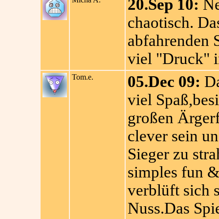
20.Sep 10:
Ne
chaotisch. Da
abfahrenden Sc
viel "Druck" i
Tom.e.
05.Dec 09:
Da
viel Spaß,besi
großen Ärger
clever sein u
Sieger zu str
simples fun &
verblüft sich 
Nuss.Das Spie