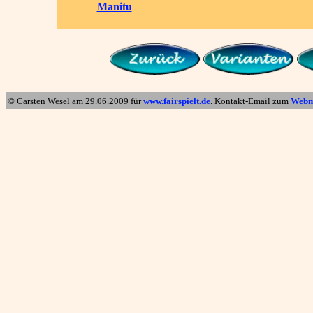
Manitu
© Carsten Wesel am
29.06.2009
für
www.fairspielt.de
. Kontakt-Email zum
Webm