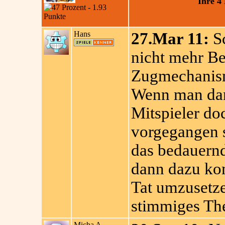
Ihre 4
Hans
27.Mar 11:
Sc
nicht mehr Be
Zugmechanism
Wenn man dann
Mitspieler do
vorgegangen si
das bedauern
dann dazu kom
Tat umzusetze
stimmiges Th
Micha A.