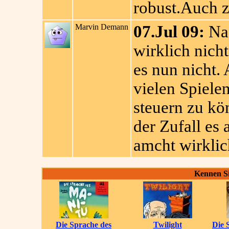
robust.Auch z
Marvin Demann
07.Jul 09:
Na 
wirklich nicht
es nun nicht.
vielen Spiele
steuern zu k
der Zufall es 
amcht wirklic
Kennen Si
Die Sprache des
Twilight
Die 