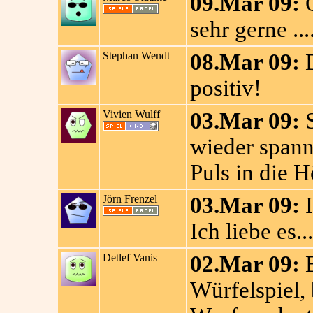
09.Mar 09:
O
sehr gerne ...
Stephan Wendt
08.Mar 09:
D
positiv!
Vivien Wulff
03.Mar 09:
S
wieder spann
Puls in die H
Jörn Frenzel
03.Mar 09:
I
Ich liebe es...
Detlef Vanis
02.Mar 09:
E
Würfelspiel,