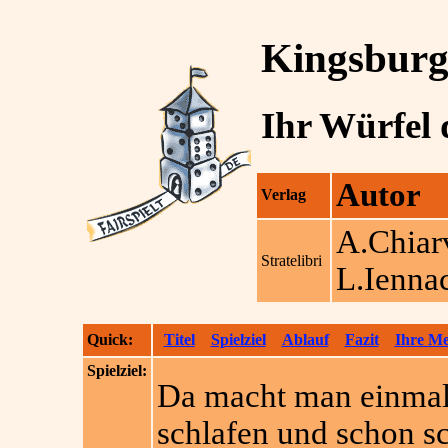
Kingsbur
Ihr Würfel 
Autor
Verlag
A.Chiar
Stratelibri
L.Ienna
Quick:
Titel
Spielziel
Ablauf
Fazit
Ihre M
Spielziel:
Da macht man einmal
schlafen und schon sc