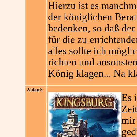
Hierzu ist es manchm
der königlichen Bera
bedenken, so daß der
für die zu errichtend
alles sollte ich mög
richten und ansonste
König klagen... Na kl
Ablauf:
Es 
Zei
mir
ged