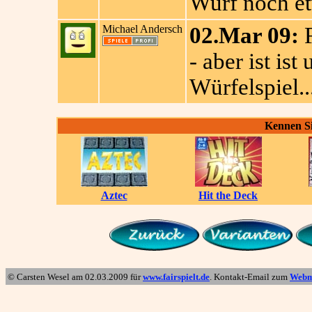
Wurf noch e
Michael Andersch
02.Mar 09:
F
- aber ist ist
Würfelspiel..
Kennen Si
Aztec
Hit the Deck
© Carsten Wesel am
02.03.2009
für
www.fairspielt.de
. Kontakt-Email zum
Webm