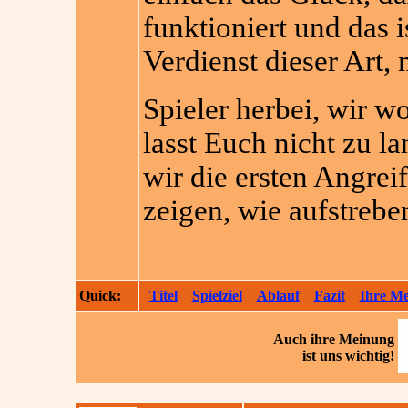
funktioniert und das i
Verdienst dieser Art,
Spieler herbei, wir w
lasst Euch nicht zu l
wir die ersten Angre
zeigen, wie aufstrebe
Quick:
Titel
Spielziel
Ablauf
Fazit
Ihre M
Auch ihre
Meinung
ist uns wichtig!