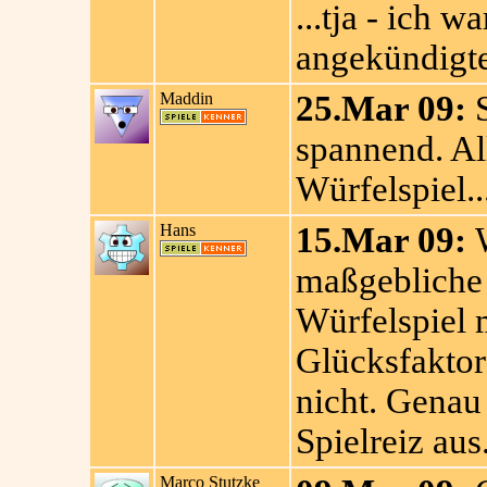
...tja - ich 
angekündigte 
Maddin
25.Mar 09:
S
spannend. Al
Würfelspiel..
Hans
15.Mar 09:
W
maßgebliche R
Würfelspiel 
Glücksfaktor 
nicht. Genau
Spielreiz aus.
Marco Stutzke