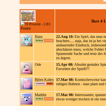
Ihre 4 
Hans
22.Aug 10:
Ein Spiel, das man nu
beachten...., naja, das ist ja bei 
andauernder Eindruck, insbesonde
abschätzen muss, welche Felder fü
Spannende Sache und trotz des fr
zu ärgern.
Ode
15.Apr 08:
Absolut geniales Spi
Favoriten der Spiel07!
Björn Kalies
17.Mar 08:
Komischerweise kann i
ruhigen Bahnen - man plant und tüf
Maddin
17.Mar 08:
Interessanter, spanne
etwas weniger trocken in ein run