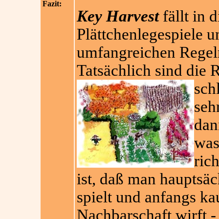
Fazit:
Key Harvest
fällt in 
Plättchenlegespiele u
umfangreichen Regeln
Tatsächlich sind die 
sch
seh
dan
was
ric
ist, daß man hauptsäc
spielt und anfangs ka
Nachbarschaft wirft - 