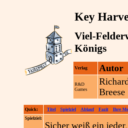
Key Harve
Viel-Felder
Königs
Autor
Verlag
Richar
R&D
Games
Breese
Quick:
Titel
Spielziel
Ablauf
Fazit
Ihre M
Spielziel:
Sicher weiß ein jede