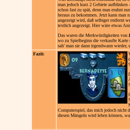
man jedoch kurz 2 Gebiete aufblinken - 
schon fast zu spät, denn man erahnt nu
heraus zu bekommen. Jetzt kann man nu
angezeigt wird, daß selbiger entfernt w
textlich angezeigt. Hier wäre etwas An
Das waren die Merkwürdigkeiten von
wo zu Spielbeginn die verkaufte Karte
sah' man sie dann irgendwann wieder, e
Fazit:
Computerspiel, das mich jedoch nicht da
diesen Mängeln wird leben können, wa