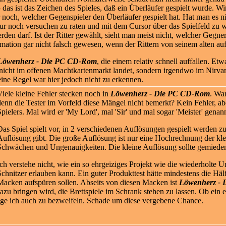
das ist das Zeichen des Spieles, daß ein Überläufer gespielt wurde. Wir
r noch, welcher Gegenspieler den Überläufer gespielt hat. Hat man es n
r noch versuchen zu raten und mit dem Cursor über das Spielfeld zu 
erden darf. Ist der Ritter gewählt, sieht man meist nicht, welcher Gegne
imation gar nicht falsch gewesen, wenn der Rittern von seinem alten a
Löwenherz - Die PC CD-Rom
, die einem relativ schnell auffallen. E
 nicht im offenen Machtkartenmarkt landet, sondern irgendwo im Nirvan
ine Regel war hier jedoch nicht zu erkennen.
Viele kleine Fehler stecken noch in
Löwenherz - Die PC CD-Rom
. War
denn die Tester im Vorfeld diese Mängel nicht bemerkt? Kein Fehler, ab
Spielers. Mal wird er 'My Lord', mal 'Sir' und mal sogar 'Meister' gen
Das Spiel spielt vor, in 2 verschiedenen Auflösungen gespielt werden zu
Auflösung gibt. Die große Auflösung ist nur eine Hochrechnung der kl
Schwächen und Ungenauigkeiten. Die kleine Auflösung sollte gemieden 
Ich verstehe nicht, wie ein so ehrgeiziges Projekt wie die wiederholte 
Schnitzer erlauben kann. Ein guter Produkttest hätte mind
estens die Häl
Macken aufspüren sollen. Abseits von diesen Macken ist
Löwenherz -
zu bringen wird, die Brettspiele im Schrank stehen zu lassen. Ob ein e
ge ich auch zu bezweifeln. Schade um diese vergebene Chance.