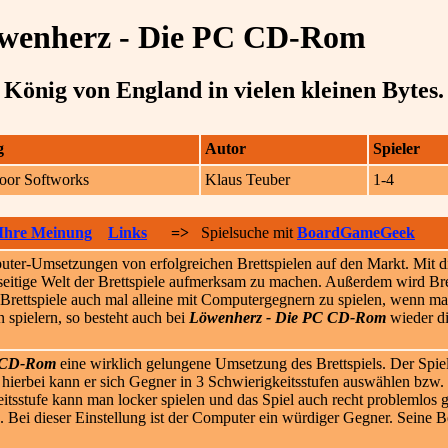
wenherz - Die PC CD-Rom
 König von England in vielen kleinen Bytes.
g
Autor
Spieler
oor Softworks
Klaus Teuber
1-4
Ihre Meinung
Links
=>
Spielsuche mit
BoardGameGeek
uter-Umsetzungen von erfolgreichen Brettspielen auf den Markt. Mit di
seitige Welt der Brettspiele aufmerksam zu machen. Außerdem wird Bret
 Brettspiele auch mal alleine mit Computergegnern zu spielen, wenn mal
spielern, so besteht auch bei
Löwenherz - Die PC CD-Rom
wieder di
C CD-Rom
eine wirklich gelungene Umsetzung des Brettspiels. Der Spie
hierbei kann er sich Gegner in 3 Schwierigkeitsstufen auswählen bzw. a
eitsstufe kann man locker spielen und das Spiel auch recht problemlos 
ein. Bei dieser Einstellung ist der Computer ein würdiger Gegner. Sein