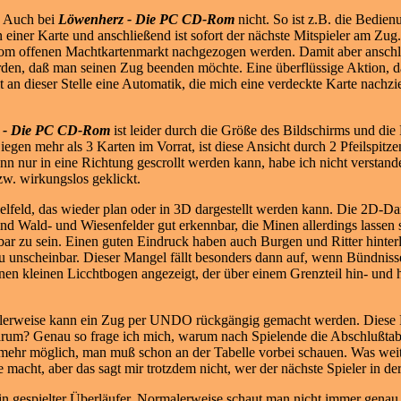
t. Auch bei
Löwenherz - Die PC CD-Rom
nicht. So ist z.B. die Bedien
 einer Karte und anschließend ist sofort der nächste Mitspieler am Zug
om offenen Machtkartenmarkt nachgezogen werden. Damit aber anschli
rden, daß man seinen Zug beenden möchte. Eine überflüssige Aktion, 
 an dieser Stelle eine Automatik, die mich eine verdeckte Karte nachz
 - Die PC CD-Rom
ist leider durch die Größe des Bildschirms und die
egen mehr als 3 Karten im Vorrat, ist diese Ansicht durch 2 Pfeilspitze
n nur in eine Richtung gescrollt werden kann, habe ich nicht verstande
zw. wirkungslos geklickt.
lfeld, das wieder plan oder in 3D dargestellt werden kann. Die 2D-Dars
d Wald- und Wiesenfelder gut erkennbar, die Minen allerdings lassen s
bar zu sein. Einen guten Eindruck haben auch Burgen und Ritter hinterl
l zu unscheinbar. Dieser Mangel fällt besonders dann auf, wenn Bündn
nen kleinen Licchtbogen angezeigt, der über einem Grenzteil hin- und 
erweise kann ein Zug per UNDO rückgängig gemacht werden. Diese Fun
arum? Genau so frage ich mich, warum nach Spielende die Abschlußtabe
ht mehr möglich, man muß schon an der Tabelle vorbei schauen. Was weiter
acht, aber das sagt mir trotzdem nicht, wer der nächste Spieler in der
 ein gespielter Überläufer. Normalerweise schaut man nicht immer genau