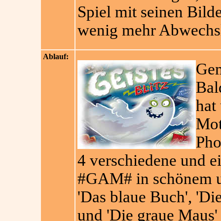
Spiel mit seinen Bil
wenig mehr Abwechsl
Ablauf:
Gem
Bal
hat
Mot
Pho
4 verschiedene und ei
#GAM# in schönem un
'Das blaue Buch', 'Die
und 'Die graue Maus'