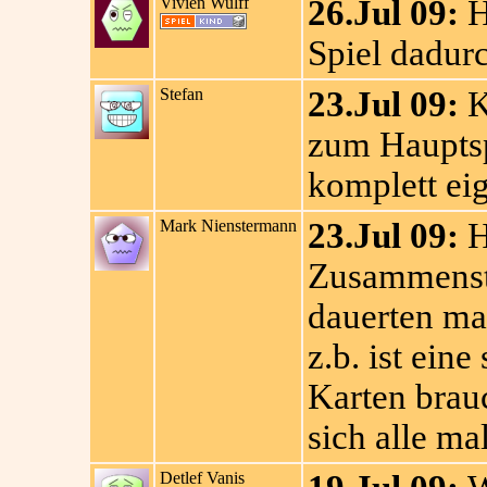
Vivien Wulff
26.Jul 09:
H
Spiel dadur
Stefan
23.Jul 09:
K
zum Hauptsp
komplett eig
Mark Nienstermann
23.Jul 09:
H
Zusammenste
dauerten mal
z.b. ist eine
Karten brauc
sich alle mal
Detlef Vanis