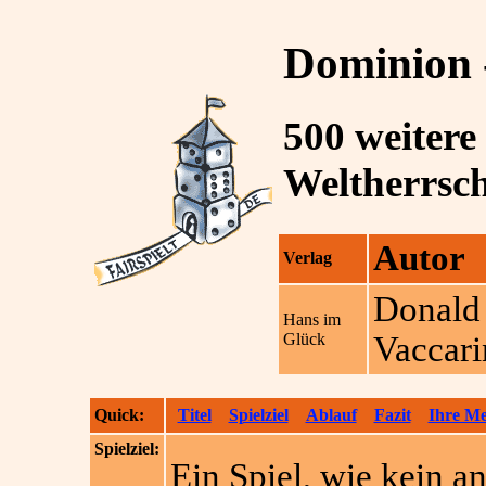
Dominion -
500 weitere
Weltherrsch
Autor
Verlag
Donald
Hans im
Glück
Vaccar
Quick:
Titel
Spielziel
Ablauf
Fazit
Ihre M
Spielziel:
Ein Spiel, wie kein an