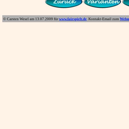
© Carsten Wesel am
13.07.2009
für
www.fairspielt.de
. Kontakt-Email zum
Webm