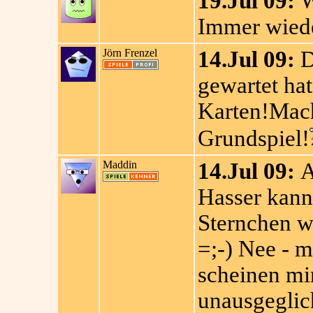
19.Jul 09:
W
Immer wiede
Jörn Frenzel
14.Jul 09:
D
gewartet ha
Karten!Mach
Grundspiel!
Maddin
14.Jul 09:
A
Hasser kann 
Sternchen w
=;-) Nee - m
scheinen mi
unausgeglich