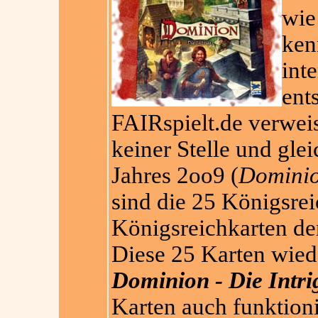
wie
ken
inte
ent
FAIRspielt.de verweis
keiner Stelle und gle
Jahres 2oo9 (
Domini
sind die 25 Königsre
Königsreichkarten der
Diese 25 Karten wie
Dominion - Die Intri
Karten auch funktioni