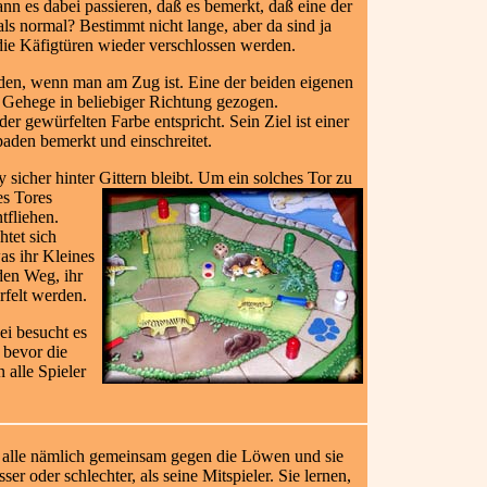
nn es dabei passieren, daß es bemerkt, daß eine der
ls normal? Bestimmt nicht lange, aber da sind ja
die Käfigtüren wieder verschlossen werden.
den, wenn man am Zug ist. Eine der beiden eigenen
Gehege in beliebiger Richtung gezogen.
r gewürfelten Farbe entspricht. Sein Ziel ist einer
den bemerkt und einschreitet.
sicher hinter Gittern bleibt. Um ein solches Tor zu
es Tores
tfliehen.
tet sich
as ihr Kleines
den Weg, ihr
rfelt werden.
ei besucht es
 bevor die
alle Spieler
len alle nämlich gemeinsam gegen die Löwen und sie
er oder schlechter, als seine Mitspieler. Sie lernen,