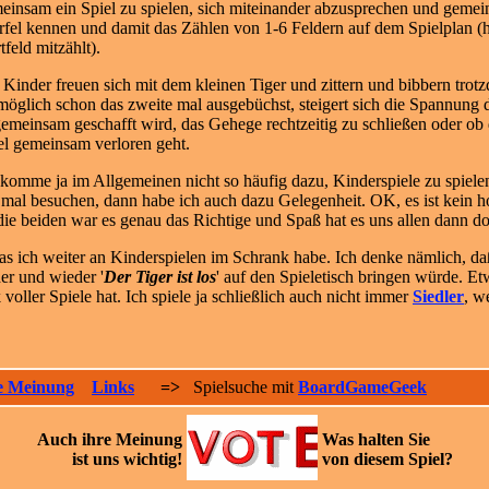
einsam ein Spiel zu spielen, sich miteinander abzusprechen und gemein
fel kennen und damit das Zählen von 1-6 Feldern auf dem Spielplan (hi
tfeld mitzählt).
 Kinder freuen sich mit dem kleinen Tiger und zittern und bibbern tro
öglich schon das zweite mal ausgebüchst, steigert sich die Spannung
gemeinsam geschafft wird, das Gehege rechtzeitig zu schließen oder o
el gemeinsam verloren geht.
 komme ja im Allgemeinen nicht so häufig dazu, Kinderspiele zu spiel
l besuchen, dann habe ich auch dazu Gelegenheit. OK, es ist kein hoc
r die beiden war es genau das Richtige und Spaß hat es uns allen dann 
was ich weiter an Kinderspielen im Schrank habe. Ich denke nämlich, d
er und wieder '
Der Tiger ist los
' auf den Spieletisch bringen würde.
oller Spiele hat. Ich spiele ja schließlich auch nicht immer
Siedler
, w
e Meinung
Links
=>
Spielsuche mit
BoardGameGeek
Auch ihre
Meinung
Was halten Sie
ist uns wichtig!
von diesem Spiel?