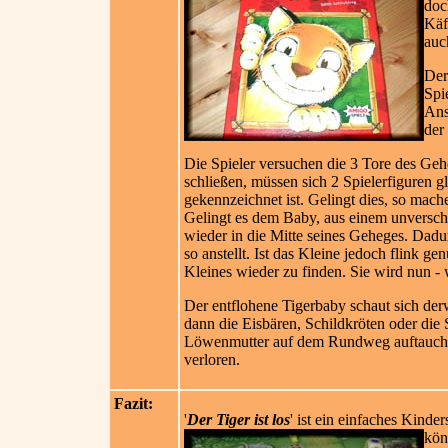
doc
Käf
auc
Der
Spi
Ans
der
Die Spieler versuchen die 3 Tore des Gehe
schließen, müssen sich 2 Sp
ielerfiguren g
gekennzeichnet ist. Gelingt dies, so mach
Gelingt es dem Baby, aus einem unverschl
wieder in die Mitte seines Geheges. Dad
so anstellt. Ist das Kleine jedoch flink 
Kleines wieder zu finden. Sie wird nun -
Der entflohene Tigerbaby schaut sich der
dann die Eisbären, Schildkröten oder die 
Löwenmutter auf dem Rundweg auftaucht, s
verloren.
Fazit:
'
Der Tiger ist los
' ist ein einfaches Kind
kön