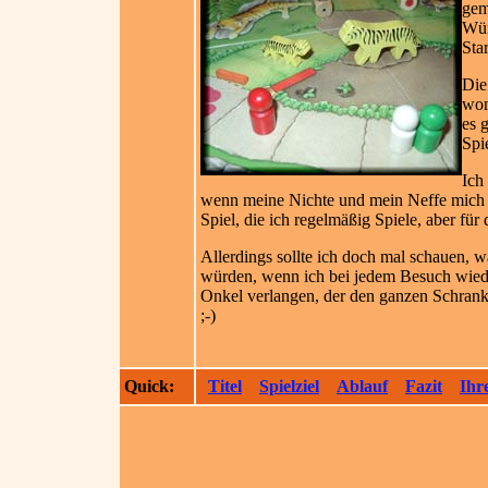
gem
Wür
Star
Die
wom
es 
Spi
Ich
wenn meine Nichte und mein Neffe mich ma
Spiel, die ich regelmäßig Spiele, aber fü
Allerdings sollte ich doch mal schauen, 
würden, wenn ich bei jedem Besuch wied
Onkel verlangen, der den ganzen Schrank v
;-)
Quick:
Titel
Spielziel
Ablauf
Fazit
Ihr