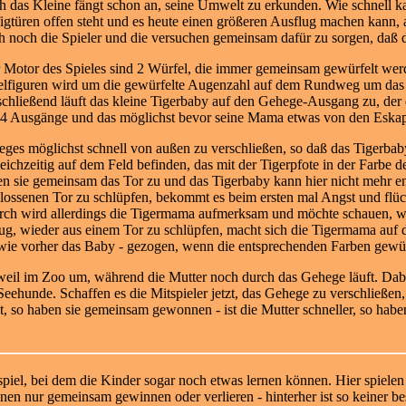
h das Kleine fängt schon an, seine Umwelt zu erkunden. Wie schnell ka
igtüren offen steht und es heute einen größeren Ausflug machen kann, a
h noch die Spieler und die versuchen gemeinsam dafür zu sorgen, daß 
 Motor des Spieles sind 2 Würfel, die immer gemeinsam gewürfelt wer
elfiguren wird um die gewürfelte Augenzahl auf dem Rundweg um das 
chließend läuft das kleine Tigerbaby auf den Gehege-Ausgang zu, der de
 4 Ausgänge und das möglichst bevor seine Mama etwas von den Eskapa
ges möglichst schnell von außen zu verschließen, so daß das Tigerbaby 
leichzeitig auf dem Feld befinden, das mit der Tigerpfote in der Farbe d
en sie gemeinsam das Tor zu und das Tigerbaby kann hier nicht mehr en
ossenen Tor zu schlüpfen, bekommt es beim ersten mal Angst und flüch
urch wird allerdings die Tigermama aufmerksam und möchte schauen, w
genug, wieder aus einem Tor zu schlüpfen, macht sich die Tigermama auf 
 wie vorher das Baby - gezogen, wenn die entsprechenden Farben gewü
weil im Zoo um, während die Mutter noch durch das Gehege läuft. Dab
Seehunde. Schaffen es die Mitspieler jetzt, das Gehege zu verschließen,
o haben sie gemeinsam gewonnen - ist die Mutter schneller, so haben 
erspiel, bei dem die Kinder sogar noch etwas lernen können. Hier spie
nen nu
r gemeinsam gewinnen oder verlieren - hinterher ist so keiner bess