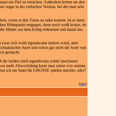
sam ein Ziel zu erreichen. Außerdem lernen sie den
er sogar in der einfachen Version, bei der man sein
tzdem, wenn er den Toren zu nahe kommt. Ist er dann
 dem Höhepunkt entgegen, denn noch weiß keiner, ob
b die Mutter aus dem Käfig entkommt und damit das
en (was sich wohl irgendwann ändern wird), aber
htaktisches Spiel und schon gar nicht die Sorte von
doch gemacht.
aß die beiden mich irgendwann schief anschauen
 Etwas mehr Abwechslung kann man schon von seinem
enn ich ein Spiel für GROSSE spielen möchte, oder?
(
cw
)