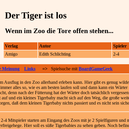
Der Tiger ist los
Wenn im Zoo die Tore offen stehen...
Verlag
Autor
Spieler
Amigo
Edith Schlichting
2-4
e Meinung
Links
=>
Spielsuche mit
BoardGameGeek
m Ausflug in den Zoo allerhand erleben kann. Hier gibt es genug wild
 immer alles so, wie es am besten laufen soll und dann kann ein Wärte
cht, denn nach der Fütterung hat der Wärter doch tatsächlich vergessen
t auf und ein kleines Tigerbaby macht sich auf den Weg, die große we
gen, daß dem kleinen Tigerbaby nichts passiert und es nicht sein siche
 2-4 Mitspieler starten am Eingang des Zoos mit je 2 Spielfiguren und
erfreigehege. Hier soll es süße Tigerbabies zu sehen geben. Noch befi