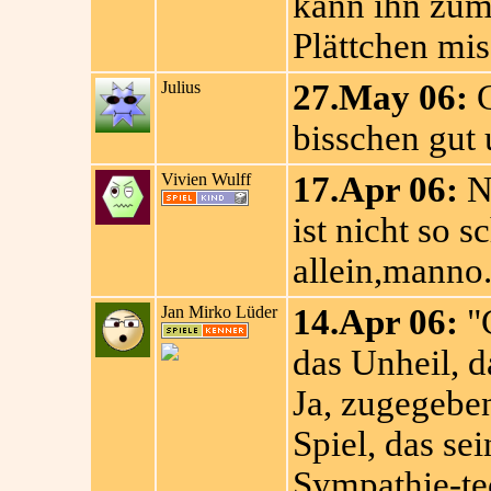
kann ihn zum
Plättchen mi
Julius
27.May 06:
G
bisschen gut
Vivien Wulff
17.Apr 06:
Ne
ist nicht so 
allein,manno
Jan Mirko Lüder
14.Apr 06:
"
das Unheil, 
Ja, zugegeben
Spiel, das se
Sympathie-t