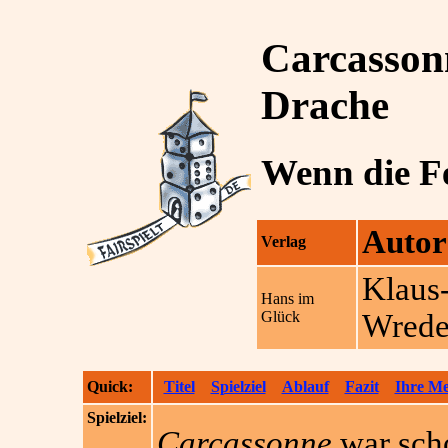
Carcasson
Drache
Wenn die Fe
Autor
Verlag
Klaus
Hans im
Glück
Wred
Quick:
Titel
Spielziel
Ablauf
Fazit
Ihre M
Spielziel:
Carcassonne
war scho