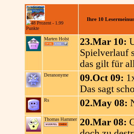
Ihre 10 Lesermeinu
Marten Holst
23.Mar 10:
U
Spielverlauf 
das gilt für a
Deranonyme
09.Oct 09:
1x
Das sagt schon
Rs
02.May 08:
N
Thomas Hammer
20.Mar 08:
G
doch zu dest