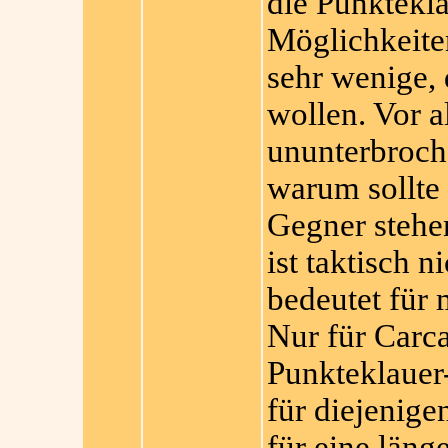
die Punktekla
Möglichkeiten
sehr wenige, 
wollen. Vor a
ununterbroch
warum sollte
Gegner stehe
ist taktisch 
bedeutet für 
Nur für Carc
Punkteklauer-
für diejenige
für eine läng