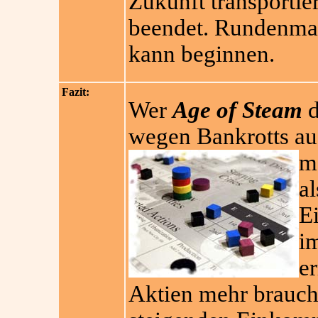
Zukunft transportie
beendet. Rundenmar
kann beginnen.
Fazit:
Wer
Age of Steam
d
wegen Bankrotts au
m
a
E
i
er
Aktien mehr braucht