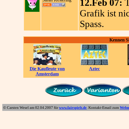
12.Feb 07:
T
Grafik ist ni
Spass.
Kennen Si
Die Kaufleute von
Aztec
Amsterdam
© Carsten Wesel am
02.04.2007
für
www.fairspielt.de
. Kontakt-Email zum
Webm