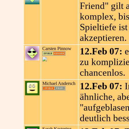
Friend" gilt 
komplex, bi
Spieltiefe is
akzeptieren.
Carsten Pinnow
12.Feb 07:
e
zu komplizie
chancenlos.
Michael Andersch
12.Feb 07:
I
ähnliche, ab
"aufgeblase
deutlich bess
Sarah Kestering