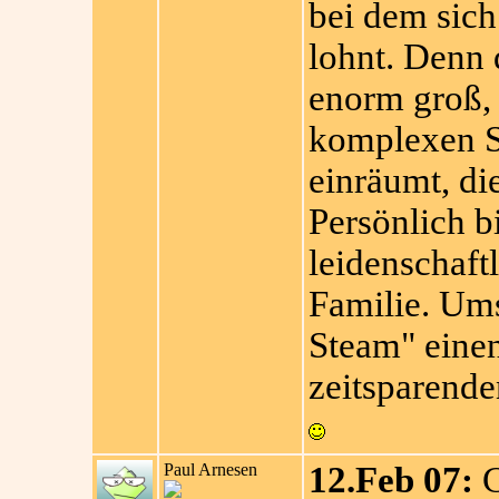
bei dem sich
lohnt. Denn 
enorm groß,
komplexen S
einräumt, di
Persönlich b
leidenschaft
Familie. Ums
Steam" einen
zeitsparende
Paul Arnesen
12.Feb 07:
C