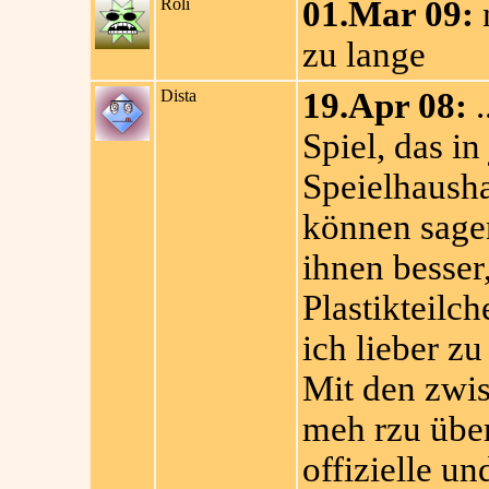
Roli
01.Mar 09:
n
zu lange
Dista
19.Apr 08:
.
Spiel, das in
Speielhausha
können sagen
ihnen besser,
Plastikteilc
ich lieber z
Mit den zwis
meh rzu übe
offizielle und