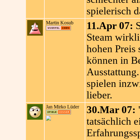
spielerisch 
Martin Kosub
11.Apr 07:
S
Steam wirkli
hohen Preis 
können in B
Ausstattung
spielen inzw
lieber.
Jan Mirko Lüder
30.Mar 07:
"
tatsächlich e
Erfahrungssp