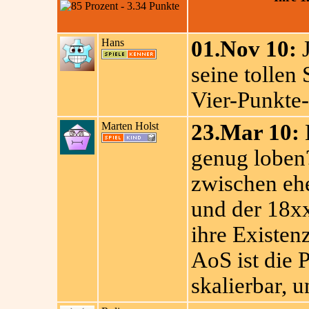
Hans
01.Nov 10:
J
seine tollen 
Vier-Punkte-
Marten Holst
23.Mar 10:
genug loben
zwischen ehe
und der 18xx
ihre Existe
AoS ist die P
skalierbar, u