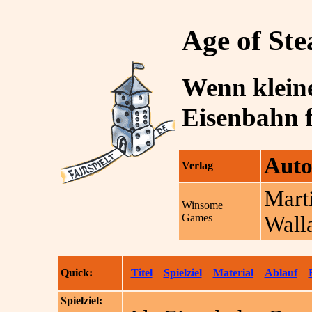
Age of St
Wenn kleine
Eisenbahn f
Auto
Verlag
Mart
Winsome
Games
Wall
Quick:
Titel
Spielziel
Material
Ablauf
Spielziel: