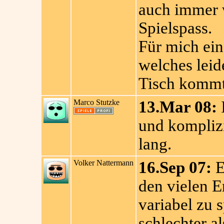
auch immer w
Spielspass.
Für mich ein
welches leid
Tisch kommt.
Marco Stutzke
13.Mar 08:
I
und komplizi
lang.
Volker Nattermann
16.Sep 07:
E
den vielen E
variabel zu s
schlechter a