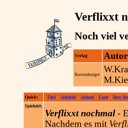
Verflixxt 
Noch viel ve
Autor
Verlag
W.Kr
Ravensburger
M.Kie
Quick:
Titel
Spielziel
Ablauf
Fazit
Ihre M
Spielziel:
Verflixxt nochmal
- E
Nachdem es mit
Verfl