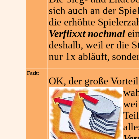
sich auch an der Spiel
die erhöhte Spielerza
Verflixxt nochmal
ein
deshalb, weil er die 
nur 1x abläuft, sonde
Fazit:
OK, der große Vortei
wah
wei
Tei
alle
Ver