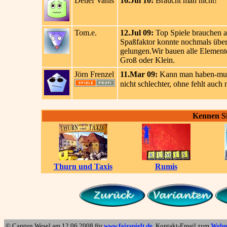
Detlef Vanis
16.Jul 10:
Braucht man nicht!
Tom.e.
12.Jul 09:
Top Spiele brauchen a
Spaßfaktor konnte nochmals übert
gelungen.Wir bauen alle Element
Groß oder Klein.
Jörn Frenzel
11.Mar 09:
Kann man haben-muß m
nicht schlechter, ohne fehlt auch 
Kennen Si
Thurn und Taxis
Rumis
© Carsten Wesel am
12.06.2008
für
www.fairspielt.de
. Kontakt-Email zum
Webm