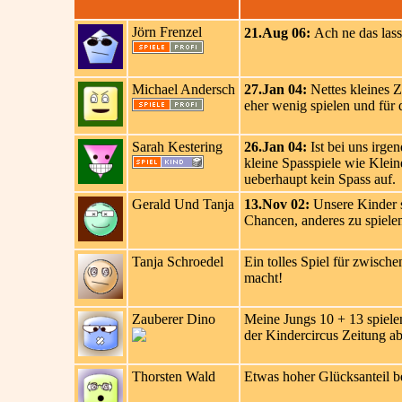
Jörn Frenzel
21.Aug 06:
Ach ne das lass
Michael Andersch
27.Jan 04:
Nettes kleines Z
eher wenig spielen und für d
Sarah Kestering
26.Jan 04:
Ist bei uns irge
kleine Spasspiele wie Klein
ueberhaupt kein Spass auf.
Gerald Und Tanja
13.Nov 02:
Unsere Kinder s
Chancen, anderes zu spielen
Tanja Schroedel
Ein tolles Spiel für zwisch
macht!
Zauberer Dino
Meine Jungs 10 + 13 spielen
der Kindercircus Zeitung ab
Thorsten Wald
Etwas hoher Glücksanteil b