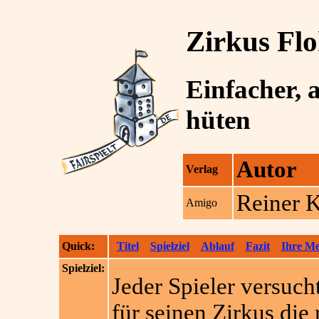
Zirkus Flo
Einfacher, 
hüten
Autor
Verlag
Reiner 
Amigo
Quick:
Titel
Spielziel
Ablauf
Fazit
Ihre M
Spielziel:
Jeder Spieler versuc
für seinen Zirkus die 