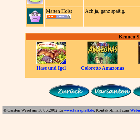
Marten Holst
Ach ja, ganz spaßig.
Kennen Si
Hase und Igel
Coloretto Amazonas
© Carsten Wesel am
16.06.2002
für
www.fairspielt.de
. Kontakt-Email zum
Webm