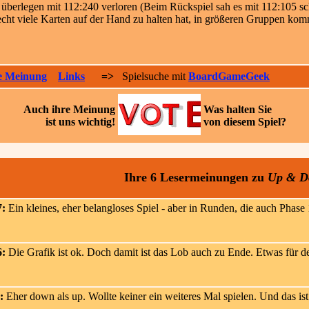
h überlegen mit 112:240 verloren (Beim Rückspiel sah es mit 112:105 s
cht viele Karten auf der Hand zu halten hat, in größeren Gruppen kom
e Meinung
Links
=>
Spielsuche mit
BoardGameGeek
Auch ihre
Meinung
Was halten Sie
ist uns wichtig!
von diesem Spiel?
Ihre 6 Lesermeinungen
zu
Up & D
7:
Ein kleines, eher belangloses Spiel - aber in Runden, die auch Phase 
6:
Die Grafik ist ok. Doch damit ist das Lob auch zu Ende. Etwas für d
:
Eher down als up. Wollte keiner ein weiteres Mal spielen. Und das ist