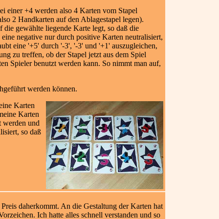
Bei einer +4 werden also 4 Karten vom Stapel
lso 2 Handkarten auf den Ablagestapel legen).
f die gewählte liegende Karte legt, so daß die
eine negative nur durch positive Karten neutralisiert,
ubt eine '+5' durch '-3', '-3' und '+1' auszugleichen,
ng zu treffen, ob der Stapel jetzt aus dem Spiel
sten Spieler benutzt werden kann. So nimmt man auf,
chgeführt werden können.
eine Karten
 meine Karten
rt werden und
lisiert, so daß
 Preis daherkommt. An die Gestaltung der Karten hat
rzeichen. Ich hatte alles schnell verstanden und so