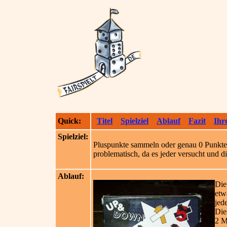
Quick:
Titel
Spielziel
Ablauf
Fazit
Ihr
Spielziel:
Pluspunkte sammeln oder genau 0 Punkte a
problematisch, da es jeder versucht und d
Ablauf:
Die
etw
jed
Die
2 M