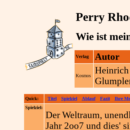
Perry Rh
Wie ist mei
Autor
Verlag
Heinrich
Kosmos
Glumple
Quick:
Titel
Spielziel
Ablauf
Fazit
Ihre M
Spielziel:
Der Weltraum, unendl
Jahr 2oo7 und dies' s