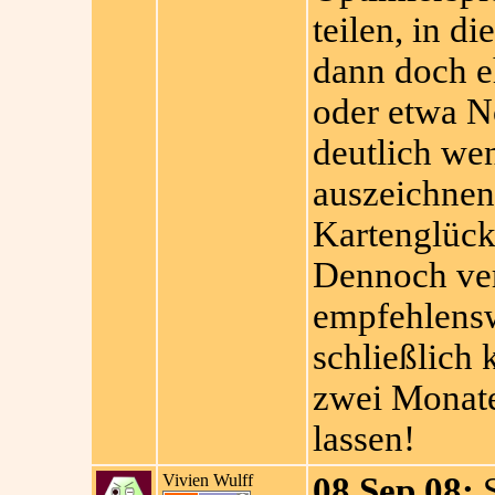
teilen, in d
dann doch e
oder etwa N
deutlich wen
auszeichnen 
Kartenglück
Dennoch ve
empfehlenswe
schließlich 
zwei Monate
lassen!
Vivien Wulff
08.Sep 08:
S