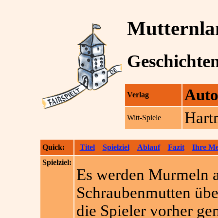
Mutternla
Geschichte
Auto
Verlag
Hart
Witt-Spiele
Quick:
Titel
Spielziel
Ablauf
Fazit
Ihre M
Spielziel:
Es werden Murmeln a
Schraubenmutten über
die Spieler vorher g