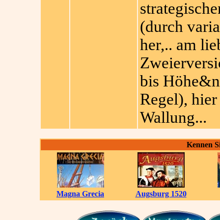
strategisch
(durch vari
her,.. am lie
Zweiervers
bis Höhe&nb
Regel), hier
Wallung...
Kennen Si
Magna Grecia
Augsburg 1520