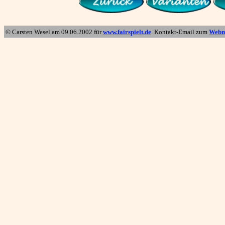
© Carsten Wesel am
09.06.2002
für
www.fairspielt.de
. Kontakt-Email zum
Webm