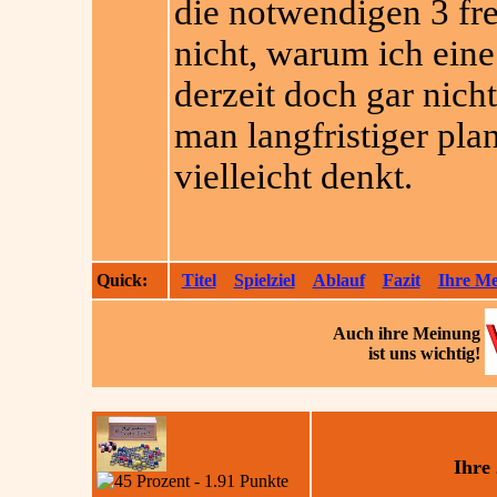
die notwendigen 3 fre
nicht, warum ich eine
derzeit doch gar nicht
man langfristiger pl
vielleicht denkt.
Quick:
Titel
Spielziel
Ablauf
Fazit
Ihre M
Auch ihre
Meinung
ist uns wichtig!
Ihre