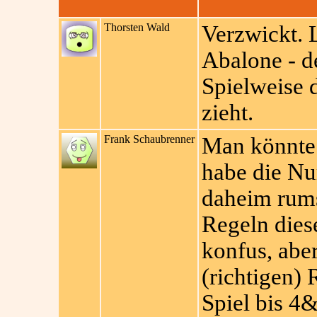
Thorsten Wald
Verzwickt. L
Abalone - d
Spielweise 
zieht.
Frank Schaubrenner
Man könnte 
habe die N
daheim rums
Regeln dies
konfus, abe
(richtigen) 
Spiel bis 4