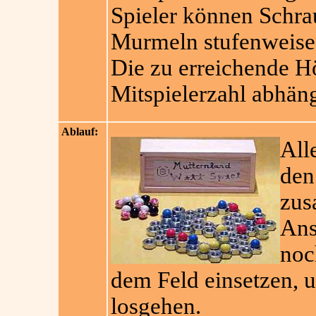
Spieler können Schra
Murmeln stufenweise 
Die zu erreichende Hö
Mitspielerzahl abhäng
Ablauf:
All
den
zus
Ans
noc
dem Feld einsetzen, 
losgehen.