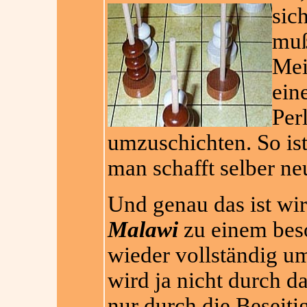
sic
muß
Mei
ein
Per
umzuschichten. So is
man schafft selber ne
Und genau das ist wi
Malawi
zu einem bes
wieder vollständig u
wird ja nicht durch d
nur durch die Beseiti