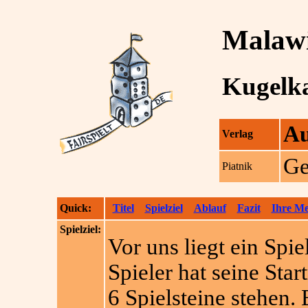
Malaw
Kugelk
Au
Verlag
Ge
Piatnik
Quick:
Titel
Spielziel
Ablauf
Fazit
Ihre M
Spielziel:
Vor uns liegt ein Spie
Spieler hat seine Star
6 Spielsteine stehen