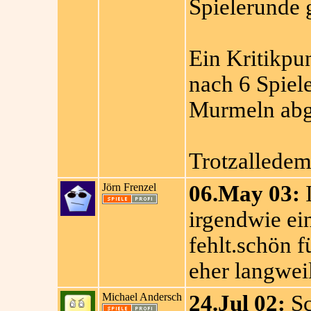
Spielerunde 
Ein Kritikpu
nach 6 Spiele
Murmeln abge
Trotzalledem
Jörn Frenzel
06.May 03:
I
irgendwie ei
fehlt.schön 
eher langweil
Michael Andersch
24.Jul 02:
Sc