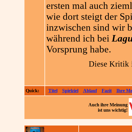
ersten mal auch ziemli
wie dort steigt der S
inzwischen sind wir b
während ich bei
Lag
Vorsprung habe.
Diese Kritik 
Quick:
Titel
Spielziel
Ablauf
Fazit
Ihre M
Auch ihre
Meinung
ist uns wichtig!