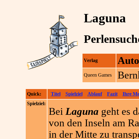
Laguna
Perlensuch
Auto
Verlag
Bern
Queen Games
Quick:
Titel
Spielziel
Ablauf
Fazit
Ihre M
Spielziel:
Bei
Laguna
geht es d
von den Inseln am Ra
in der Mitte zu trans