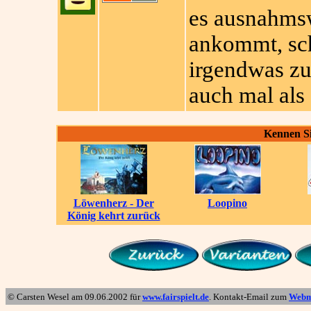
es ausnahmsw
ankommt, sch
irgendwas zu 
auch mal als 
Kennen Si
Löwenherz - Der
Loopino
König kehrt zurück
© Carsten Wesel am
09.06.2002
für
www.fairspielt.de
. Kontakt-Email zum
Webm