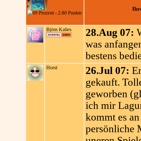
Ihr
Björn Kalies
28.Aug 07:
W
was anfangen
bestens bedie
Horst
26.Jul 07:
Er
gekauft. Toll
geworben (gl
ich mir Lagu
kommt es an 
persönliche 
uneren Spiele