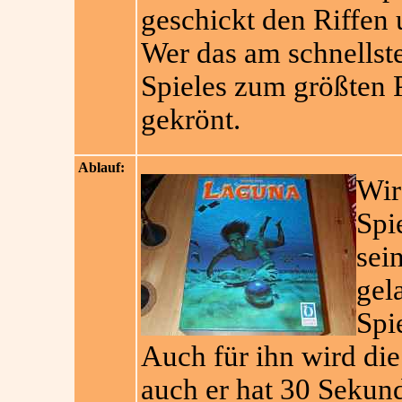
geschickt den Riffen
Wer das am schnellst
Spieles zum größten 
gekrönt.
Ablauf:
Wir
Spi
sei
gela
Spi
Auch für ihn wird di
auch er hat 30 Sekun