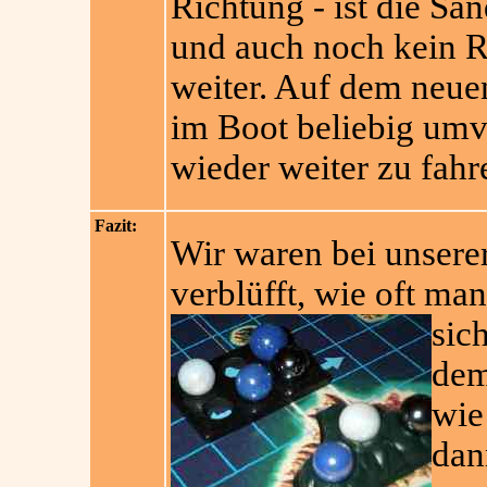
Richtung - ist die Sa
und auch noch kein Ri
weiter. Auf dem neuen
im Boot beliebig umver
wieder weiter zu fahr
Fazit:
Wir waren bei unserer
verblüfft, wie oft man
sic
dem
wie
dan